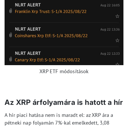
XRP ETF módosítások
Az XRP árfolyamára is hatott a hír
A hír piaci hatása nem is maradt el: az XRP ára a
pétneki nap folyamán 7%-kal emelkedett, 3,08