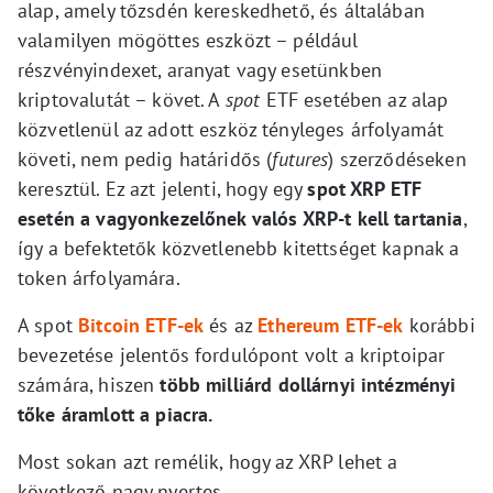
alap, amely tőzsdén kereskedhető, és általában
valamilyen mögöttes eszközt – például
részvényindexet, aranyat vagy esetünkben
kriptovalutát – követ. A
spot
ETF esetében az alap
közvetlenül az adott eszköz tényleges árfolyamát
követi, nem pedig határidős (
futures
) szerződéseken
keresztül. Ez azt jelenti, hogy egy
spot XRP ETF
esetén a vagyonkezelőnek valós XRP-t kell tartania
,
így a befektetők közvetlenebb kitettséget kapnak a
token árfolyamára.
A spot
Bitcoin ETF-ek
és az
Ethereum ETF-ek
korábbi
bevezetése jelentős fordulópont volt a kriptoipar
számára, hiszen
több milliárd dollárnyi intézményi
tőke áramlott a piacra.
Most sokan azt remélik, hogy az XRP lehet a
következő nagy nyertes.