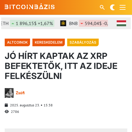
H
1 896,15$ +1,67%
BNB
594,04$ -0,73%
S
ALTCOINOK
KERESKEDELEM
SZABÁLYOZÁS
JÓ HÍRT KAPTAK AZ XRP
BEFEKTETŐK, ITT AZ IDEJE
FELKÉSZÜLNI
Zsófi
2025. augusztus 23.
15:38
2786