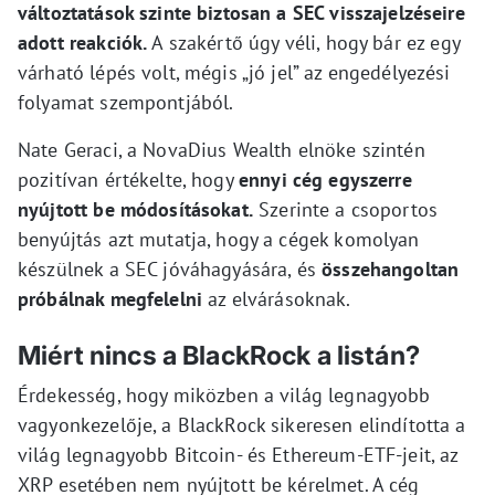
változtatások szinte biztosan a SEC visszajelzéseire
adott reakciók.
A szakértő úgy véli, hogy bár ez egy
várható lépés volt, mégis „jó jel” az engedélyezési
folyamat szempontjából.
Nate Geraci, a NovaDius Wealth elnöke szintén
pozitívan értékelte, hogy
ennyi cég egyszerre
nyújtott be módosításokat.
Szerinte a csoportos
benyújtás azt mutatja, hogy a cégek komolyan
készülnek a SEC jóváhagyására, és
összehangoltan
próbálnak megfelelni
az elvárásoknak.
Miért nincs a BlackRock a listán?
Érdekesség, hogy miközben a világ legnagyobb
vagyonkezelője, a BlackRock sikeresen elindította a
világ legnagyobb Bitcoin- és Ethereum-ETF-jeit, az
XRP esetében nem nyújtott be kérelmet. A cég