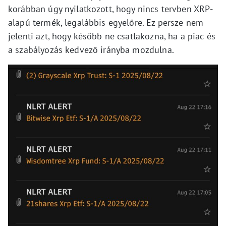
korábban úgy nyilatkozott, hogy nincs tervben XRP-
alapú termék, legalábbis egyelőre. Ez persze nem
jelenti azt, hogy később ne csatlakozna, ha a piac és
a szabályozás kedvező irányba mozdulna.