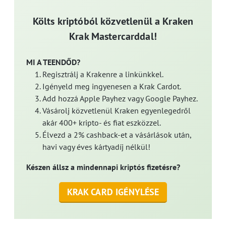
Költs kriptóból közvetlenül a Kraken
Krak Mastercarddal!
MI A TEENDŐD?
Regisztrálj a Krakenre a linkünkkel.
Igényeld meg ingyenesen a Krak Cardot.
Add hozzá Apple Payhez vagy Google Payhez.
Vásárolj közvetlenül Kraken egyenlegedről
akár 400+ kripto- és fiat eszközzel.
Élvezd a 2% cashback-et a vásárlások után,
havi vagy éves kártyadíj nélkül!
Készen állsz a mindennapi kriptós fizetésre?
KRAK CARD IGÉNYLÉSE