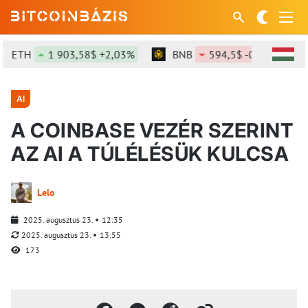
ETH
1 903,58$ +2,03%
BNB
594,5$ -0,65%
AI
A COINBASE VEZÉR SZERINT
AZ AI A TÚLÉLÉSÜK KULCSA
Lelo
2025. augusztus 23.
12:35
2025. augusztus 23.
13:55
173