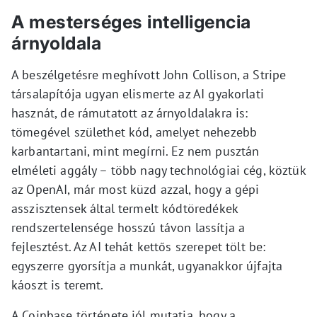
A mesterséges intelligencia
árnyoldala
A beszélgetésre meghívott John Collison, a Stripe
társalapítója ugyan elismerte az AI gyakorlati
hasznát, de rámutatott az árnyoldalakra is:
tömegével születhet kód, amelyet nehezebb
karbantartani, mint megírni. Ez nem pusztán
elméleti aggály – több nagy technológiai cég, köztük
az OpenAI, már most küzd azzal, hogy a gépi
asszisztensek által termelt kódtöredékek
rendszertelensége hosszú távon lassítja a
fejlesztést. Az AI tehát kettős szerepet tölt be:
egyszerre gyorsítja a munkát, ugyanakkor újfajta
káoszt is teremt.
A Coinbase története jól mutatja, hogy a