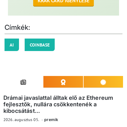
KRAK CARD IGÉNYLÉSE
Címkék:
AI
COINBASE
Drámai javaslattal álltak elő az Ethereum
fejlesztők, nullára csökkentenék a
kibocsátást...
2026. augusztus 05.
premik