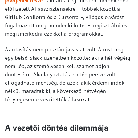
jövőjének része
. Miután a cég minden mérnökének
előfizetett AI-asszisztensekre – többek között a
GitHub Copilotra és a Cursorra –, világos elvárást
fogalmazott meg: mindenki köteles regisztrálni és
megismerkedni ezekkel a programokkal.
Az utasítás nem pusztán javaslat volt. Armstrong
egy belső Slack-üzenetben közölte: aki a hét végéig
nem lép, az személyesen kell számot adjon
döntéséről. Akadályoztatás esetén persze volt
elfogadható mentség, de azok, akik érdemi indok
nélkül maradtak ki, a következő hétvégén
ténylegesen elveszítették állásukat.
A vezetői döntés dilemmája