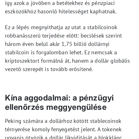
így azok a jövőben a betétekhez és pénzpiaci
eszközökhöz hasonló hitelességet kaphatnak.
Ez a lépés megnyithatja az utat a stabilcoinok
robbanásszerű terjedése előtt: becslések szerint
három éven belül akár 1,75 billió dollárnyi
stabilcoin is forgalomban lehet. Ez nemcsak a
kriptoszektort formálná át, hanem a dollár globális
vezető szerepét is tovább erősítené.
Kína aggodalmai: a pénzügyi
ellenőrzés meggyengülése
Peking számára a dollárhoz kötött stablecoinok
térnyerése komoly fenyegetést jelent. A tokenek
ugyanis ötvözik a dollár likviditását a blokklánc