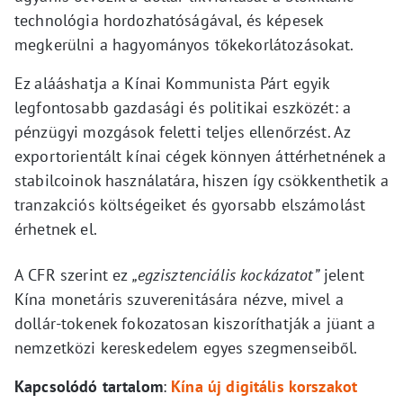
technológia hordozhatóságával, és képesek
megkerülni a hagyományos tőkekorlátozásokat.
Ez alááshatja a Kínai Kommunista Párt egyik
legfontosabb gazdasági és politikai eszközét: a
pénzügyi mozgások feletti teljes ellenőrzést. Az
exportorientált kínai cégek könnyen áttérhetnének a
stabilcoinok használatára, hiszen így csökkenthetik a
tranzakciós költségeiket és gyorsabb elszámolást
érhetnek el.
A CFR szerint ez
„egzisztenciális kockázatot”
jelent
Kína monetáris szuverenitására nézve, mivel a
dollár-tokenek fokozatosan kiszoríthatják a jüant a
nemzetközi kereskedelem egyes szegmenseiből.
Kapcsolódó tartalom
:
Kína új digitális korszakot