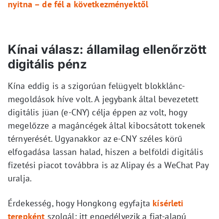
nyitna – de fél a következményektől
Kínai válasz: államilag ellenőrzött
digitális pénz
Kína eddig is a szigorúan felügyelt blokklánc-
megoldások híve volt. A jegybank által bevezetett
digitális jüan (e-CNY) célja éppen az volt, hogy
megelőzze a magáncégek által kibocsátott tokenek
térnyerését. Ugyanakkor az e-CNY széles körű
elfogadása lassan halad, hiszen a belföldi digitális
fizetési piacot továbbra is az Alipay és a WeChat Pay
uralja.
Érdekesség, hogy Hongkong egyfajta
kísérleti
terepként
szolgál: itt engedélyezik a fiat-alapú