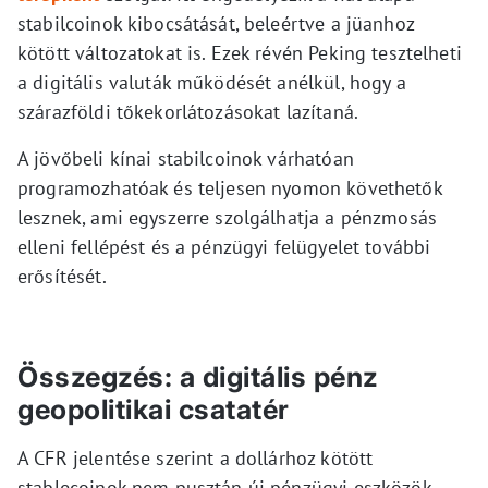
stabilcoinok kibocsátását, beleértve a jüanhoz
kötött változatokat is. Ezek révén Peking tesztelheti
a digitális valuták működését anélkül, hogy a
szárazföldi tőkekorlátozásokat lazítaná.
A jövőbeli kínai stabilcoinok várhatóan
programozhatóak és teljesen nyomon követhetők
lesznek, ami egyszerre szolgálhatja a pénzmosás
elleni fellépést és a pénzügyi felügyelet további
erősítését.
Összegzés: a digitális pénz
geopolitikai csatatér
A CFR jelentése szerint a dollárhoz kötött
stablecoinok nem pusztán új pénzügyi eszközök,