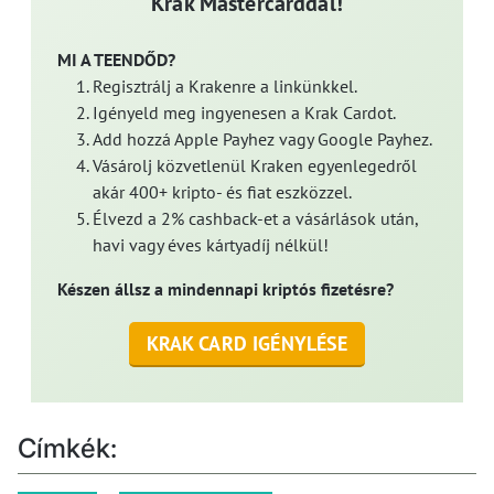
Krak Mastercarddal!
MI A TEENDŐD?
Regisztrálj a Krakenre a linkünkkel.
Igényeld meg ingyenesen a Krak Cardot.
Add hozzá Apple Payhez vagy Google Payhez.
Vásárolj közvetlenül Kraken egyenlegedről
akár 400+ kripto- és fiat eszközzel.
Élvezd a 2% cashback-et a vásárlások után,
havi vagy éves kártyadíj nélkül!
Készen állsz a mindennapi kriptós fizetésre?
KRAK CARD IGÉNYLÉSE
Címkék: