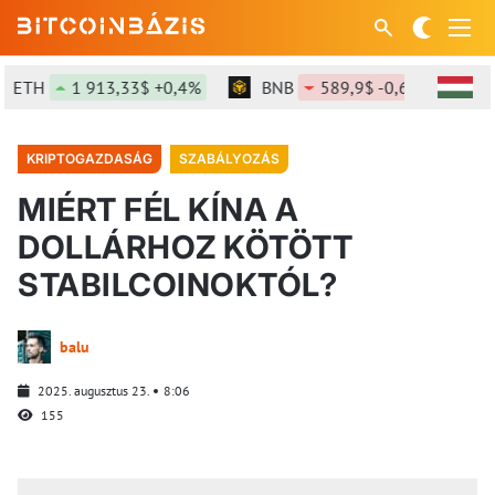
ETH
1 913,33$ +0,4%
BNB
589,9$ -0,66%
S
KRIPTOGAZDASÁG
SZABÁLYOZÁS
MIÉRT FÉL KÍNA A
DOLLÁRHOZ KÖTÖTT
STABILCOINOKTÓL?
balu
2025. augusztus 23.
8:06
155