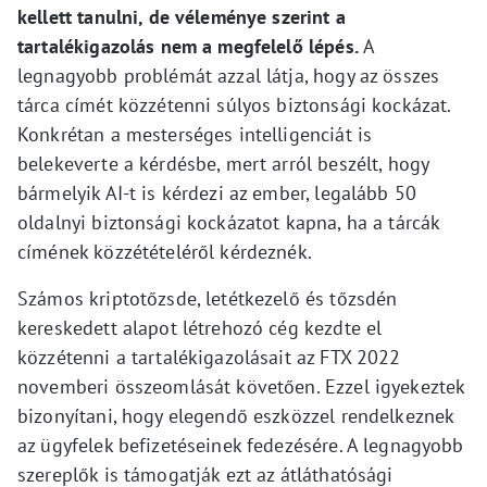
kellett tanulni, de véleménye szerint a
tartalékigazolás nem a megfelelő lépés.
A
legnagyobb problémát azzal látja, hogy az összes
tárca címét közzétenni súlyos biztonsági kockázat.
Konkrétan a mesterséges intelligenciát is
belekeverte a kérdésbe, mert arról beszélt, hogy
bármelyik AI-t is kérdezi az ember, legalább 50
oldalnyi biztonsági kockázatot kapna, ha a tárcák
címének közzétételéről kérdeznék.
Számos kriptotőzsde, letétkezelő és tőzsdén
kereskedett alapot létrehozó cég kezdte el
közzétenni a tartalékigazolásait az FTX 2022
novemberi összeomlását követően. Ezzel igyekeztek
bizonyítani, hogy elegendő eszközzel rendelkeznek
az ügyfelek befizetéseinek fedezésére. A legnagyobb
szereplők is támogatják ezt az átláthatósági