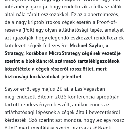
intézmény igazolja, hogy rendelkezik a felhasználók
által nála tárolt eszközökkel. Ez az alapértelmezés,
de a nagy kriptobirtokos cégek esetén a Proof-of-
reserve (PoR) egy olyan átláthatósági lépés, amellyel
azt igazolják, hogy elegendő eszközzel rendelkeznek
kötelezettségeik fedezésére.
Michael Saylor, a
Strategy, korábban MicroStrategy cégének vezetője
szerint a blokkláncról származó tartalékigazolások
közzététele a cégek részéről rossz ötlet, mert
biztonsági kockázatokat jelenthet.
Saylor erről egy május 26-ai, a Las Vegasban
megrendezett Bitcoin 2025 konferencia apropóján
tartott rendezvényen beszélt, amikor ennek az
átláthatósági lépésnek a cégek általi bevezetéséről
kérdezték. Szó szerint azt mondta, hogy „ez egy rossz
ötlet”, mert meglátása szerint ez csak csökkenti