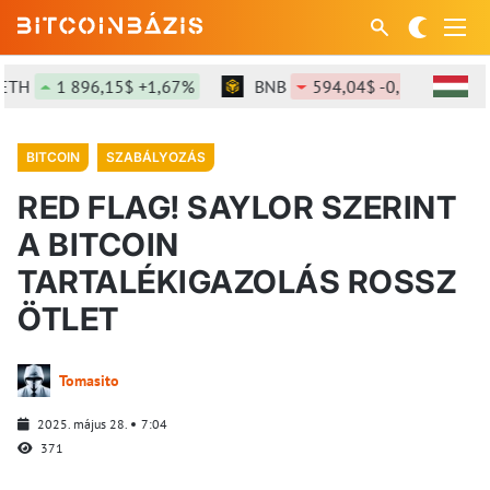
1 896,15$ +1,67%
BNB
594,04$ -0,73%
SO
BITCOIN
SZABÁLYOZÁS
RED FLAG! SAYLOR SZERINT
A BITCOIN
TARTALÉKIGAZOLÁS ROSSZ
ÖTLET
Tomasito
2025. május 28.
7:04
371