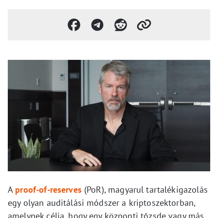
A
proof-of-reserves
(PoR), magyarul tartalékigazolás
egy olyan auditálási módszer a kriptoszektorban,
amelynek célja, hogy egy központi tőzsde vagy más