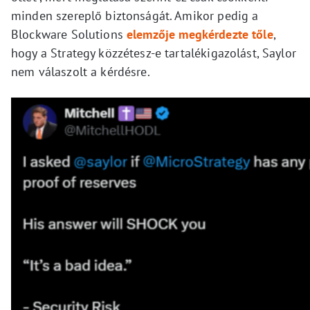
minden szereplő biztonságát. Amikor pedig a
Blockware Solutions
elemzője megkérdezte tőle
,
hogy a Strategy közzétesz-e tartalékigazolást, Saylor
nem válaszolt a kérdésre.