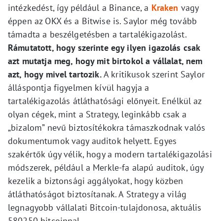
intézkedést, így például a Binance, a
Kraken
vagy
éppen az OKX és a Bitwise is. Saylor még tovább
támadta a beszélgetésben a tartalékigazolást.
Rámutatott, hogy szerinte egy ilyen igazolás csak
azt mutatja meg, hogy mit birtokol a vállalat, nem
azt, hogy mivel tartozik.
A kritikusok szerint Saylor
álláspontja figyelmen kívül hagyja a
tartalékigazolás átláthatósági előnyeit. Enélkül az
olyan cégek, mint a Strategy, leginkább csak a
„bizalom” nevű biztosítékokra támaszkodnak valós
dokumentumok vagy auditok helyett. Egyes
szakértők úgy vélik, hogy a modern tartalékigazolási
módszerek, például a Merkle-fa alapú auditok, úgy
kezelik a biztonsági aggályokat, hogy közben
átláthatóságot biztosítanak. A Strategy a világ
legnagyobb vállalati Bitcoin-tulajdonosa, aktuális
580250 bitcoinnal.