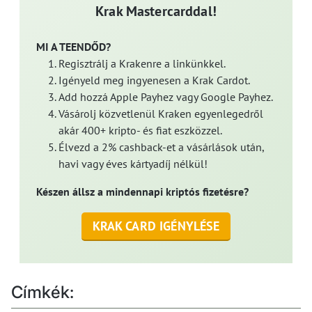
Krak Mastercarddal!
MI A TEENDŐD?
Regisztrálj a Krakenre a linkünkkel.
Igényeld meg ingyenesen a Krak Cardot.
Add hozzá Apple Payhez vagy Google Payhez.
Vásárolj közvetlenül Kraken egyenlegedről
akár 400+ kripto- és fiat eszközzel.
Élvezd a 2% cashback-et a vásárlások után,
havi vagy éves kártyadíj nélkül!
Készen állsz a mindennapi kriptós fizetésre?
KRAK CARD IGÉNYLÉSE
Címkék: