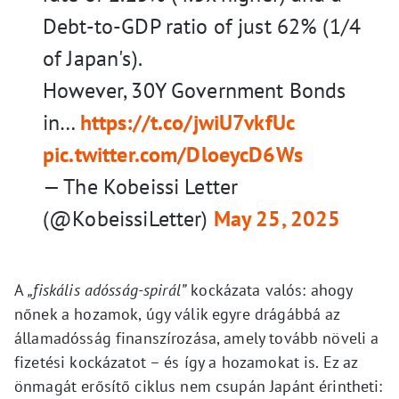
Debt-to-GDP ratio of just 62% (1/4
of Japan's).
However, 30Y Government Bonds
in…
https://t.co/jwiU7vkfUc
pic.twitter.com/DloeycD6Ws
— The Kobeissi Letter
(@KobeissiLetter)
May 25, 2025
A
„fiskális adósság-spirál”
kockázata valós: ahogy
nőnek a hozamok, úgy válik egyre drágábbá az
államadósság finanszírozása, amely tovább növeli a
fizetési kockázatot – és így a hozamokat is. Ez az
önmagát erősítő ciklus nem csupán Japánt érintheti: