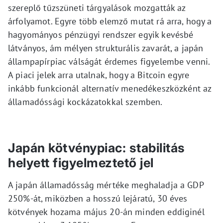
szereplő tűzszüneti tárgyalások mozgatták az
árfolyamot. Egyre több elemző mutat rá arra, hogy a
hagyományos pénzügyi rendszer egyik kevésbé
látványos, ám mélyen strukturális zavarát, a japán
állampapírpiac válságát érdemes figyelembe venni.
A piaci jelek arra utalnak, hogy a Bitcoin egyre
inkább funkcionál alternatív menedékeszközként az
államadóssági kockázatokkal szemben.
Japán kötvénypiac: stabilitás
helyett figyelmeztető jel
A japán államadósság mértéke meghaladja a GDP
250%-át, miközben a hosszú lejáratú, 30 éves
kötvények hozama május 20-án minden eddiginél