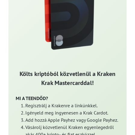
Költs kriptóból közvetlenül a Kraken
Krak Mastercarddal!
MI A TEENDŐD?
Regisztrálj a Krakenre a linkünkkel.
Igényeld meg ingyenesen a Krak Cardot.
Add hozzá Apple Payhez vagy Google Payhez.
Vásárolj közvetlenül Kraken egyenlegedről
akár 400+ kripto- és fiat eszközzel.