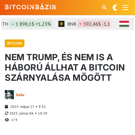
1 898,1$ +1,23%
BNB
592,46$ -1,11%
SOL
BITCOIN
NEM TRUMP, ÉS NEM IS A
HÁBORÚ ÁLLHAT A BITCOIN
SZÁRNYALÁSA MÖGÖTT
balu
2025. május 27.
9:32
2025. június 04.
18:29
173