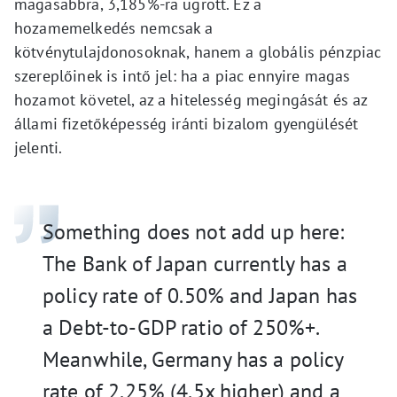
magasabbra, 3,185%-ra ugrott. Ez a
hozamemelkedés nemcsak a
kötvénytulajdonosoknak, hanem a globális pénzpiac
szereplőinek is intő jel: ha a piac ennyire magas
hozamot követel, az a hitelesség megingását és az
állami fizetőképesség iránti bizalom gyengülését
jelenti.
Something does not add up here:
The Bank of Japan currently has a
policy rate of 0.50% and Japan has
a Debt-to-GDP ratio of 250%+.
Meanwhile, Germany has a policy
rate of 2.25% (4.5x higher) and a