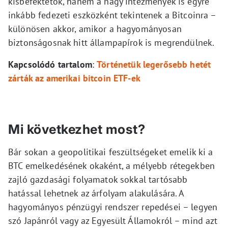
kisbefektetők, hanem a nagy intézmények is egyre
inkább fedezeti eszközként tekintenek a Bitcoinra –
különösen akkor, amikor a hagyományosan
biztonságosnak hitt állampapírok is megrendülnek.
Kapcsolódó tartalom
:
Történetük legerősebb hetét
zárták az amerikai bitcoin ETF-ek
Mi következhet most?
Bár sokan a geopolitikai feszültségeket emelik ki a
BTC emelkedésének okaként, a mélyebb rétegekben
zajló gazdasági folyamatok sokkal tartósabb
hatással lehetnek az árfolyam alakulására. A
hagyományos pénzügyi rendszer repedései – legyen
szó Japánról vagy az Egyesült Államokról – mind azt