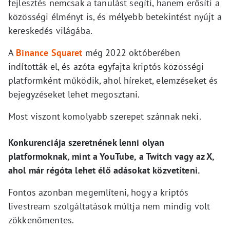
fejlesztés nemcsak a tanulást segíti, hanem erősíti a
közösségi élményt is, és mélyebb betekintést nyújt a
kereskedés világába.
A
Binance Squaret
még 2022 októberében
indították el, és azóta egyfajta kriptós közösségi
platformként működik, ahol híreket, elemzéseket és
bejegyzéseket lehet megosztani.
Most viszont komolyabb szerepet szánnak neki.
Konkurenciája szeretnének lenni olyan
platformoknak, mint a YouTube, a Twitch vagy az X,
ahol már régóta lehet élő adásokat közvetíteni.
Fontos azonban megemlíteni, hogy a kriptós
livestream szolgáltatások múltja nem mindig volt
zökkenőmentes.