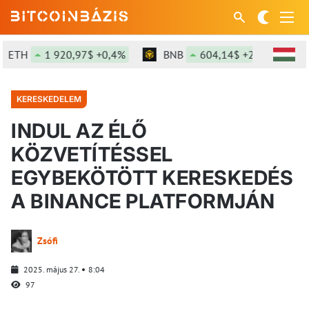
ETH
1 920,97$ +0,4%
BNB
604,14$ +2,06%
S
KERESKEDELEM
INDUL AZ ÉLŐ
KÖZVETÍTÉSSEL
EGYBEKÖTÖTT KERESKEDÉS
A BINANCE PLATFORMJÁN
Zsófi
2025. május 27.
8:04
97