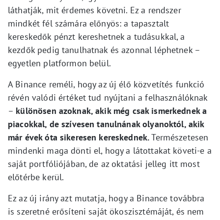
láthatják, mit érdemes követni. Ez a rendszer
mindkét fél számára előnyös: a tapasztalt
kereskedők pénzt kereshetnek a tudásukkal, a
kezdők pedig tanulhatnak és azonnal léphetnek –
egyetlen platformon belül.
A Binance reméli, hogy az új élő közvetítés funkció
révén valódi értéket tud nyújtani a felhasználóknak
–
különösen azoknak, akik még csak ismerkednek a
piacokkal, de szívesen tanulnának olyanoktól, akik
már évek óta sikeresen kereskednek.
Természetesen
mindenki maga dönti el, hogy a látottakat követi-e a
saját portfóliójában, de az oktatási jelleg itt most
előtérbe kerül.
Ez az új irány azt mutatja, hogy a Binance továbbra
is szeretné erősíteni saját ökoszisztémáját, és nem