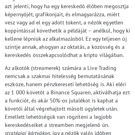
azt jelenti, hogy ha egy kereskedő élőben megosztja
képernyőjét, grafikonjait, és elmagyarázza, miért
vesz vagy ad el egy adott tokent, a nézők egyetlen
koppintással követhetik a példáját – anélkül, hogy ki
kellene lépniük az alkalmazásból. Ez egy teljesen új
szintje annak, ahogyan az oktatás, a közösség és a
kereskedés összekapcsolódhat a kripto világában.
Az alkotók (streamerek) számára a Live Trading
nemcsak a szakmai hitelesség bemutatásának
eszköze, hanem pénzkereseti lehetőség is. Aki eléri
az 1 000 követőt a Binance Squaren, aktiválhatja ezt
a funkciót, és akár 50%-os jutalékot is kaphat a
követői által végrehajtott másolt ügyletek után.
Emellett lehetőségük van rögzíteni a legjobb
kereskedéseiket a streamben megjelenő ún.
stratégiai kártyákon
, így a nézők valós időben