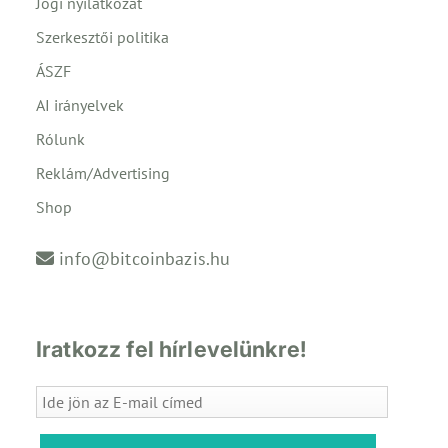
Jogi nyilatkozat
Szerkesztői politika
ÁSZF
AI irányelvek
Rólunk
Reklám/Advertising
Shop
info@bitcoinbazis.hu
Iratkozz fel hírlevelünkre!