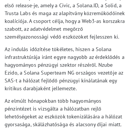
első release-je, amely a Civic, a Solana.ID, a Solid, a
Trusta Labs és maga az alapítvány közreműködőinek
koalíciója. A csoport célja, hogy a Web3-as korszakra
szabott, az adatvédelmet megőrző
személyazonossági védő eszközöket fejlesszen ki.
Az indulás időzítése tökéletes, hiszen a Solana
infrastruktúrája iránt egyre nagyobb az érdeklődés a
hagyományos pénzügyi szektor részéről. Nzube
Ezido, a Solana Superteam NG országos vezetője az
SAS-t a hálózat fejlődő pénzügyi kínálatának egy
kritikus darabjaként jellemezte.
Az elmúlt hónapokban több hagyományos
pénzintézet is vizsgálta a hálózatban rejlő
lehetőségeket az eszközök tokenizálására a hálózat
gyorsasága, skálázhatósága és alacsony díjai miatt.