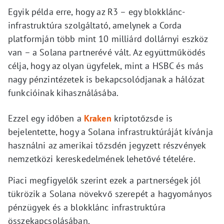
Egyik példa erre, hogy az R3 – egy blokklánc-
infrastruktúra szolgáltató, amelynek a Corda
platformján több mint 10 milliárd dollárnyi eszköz
van – a Solana partnerévé vált. Az együttműködés
célja, hogy az olyan ügyfelek, mint a HSBC és más
nagy pénzintézetek is bekapcsolódjanak a hálózat
funkcióinak kihasználásába.
Ezzel egy időben a
Kraken
kriptotőzsde is
bejelentette, hogy a Solana infrastruktúráját kívánja
használni az amerikai tőzsdén jegyzett részvények
nemzetközi kereskedelmének lehetővé tételére.
Piaci megfigyelők szerint ezek a partnerségek jól
tükrözik a Solana növekvő szerepét a hagyományos
pénzügyek és a blokklánc infrastruktúra
összekapcsolásában.