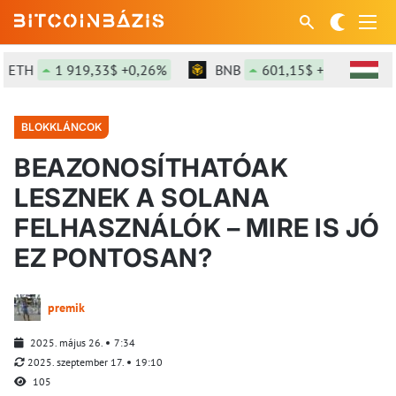
H
1 919,33$ +0,26%
BNB
601,15$ +1,5%
SO
BLOKKLÁNCOK
BEAZONOSÍTHATÓAK
LESZNEK A SOLANA
FELHASZNÁLÓK – MIRE IS JÓ
EZ PONTOSAN?
premik
2025. május 26.
7:34
2025. szeptember 17.
19:10
105