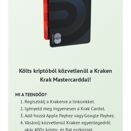
Költs kriptóból közvetlenül a Kraken
Krak Mastercarddal!
MI A TEENDŐD?
Regisztrálj a Krakenre a linkünkkel.
Igényeld meg ingyenesen a Krak Cardot.
Add hozzá Apple Payhez vagy Google Payhez.
Vásárolj közvetlenül Kraken egyenlegedről
akár 400+ kripto- és fiat eszközzel.