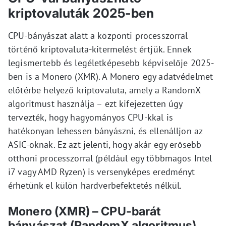
kriptovaluták 2025-ben
CPU-bányászat alatt a központi processzorral
történő kriptovaluta-kitermelést értjük. Ennek
legismertebb és legéletképesebb képviselője 2025-
ben is a Monero (XMR). A Monero egy adatvédelmet
előtérbe helyező kriptovaluta, amely a RandomX
algoritmust használja – ezt kifejezetten úgy
tervezték, hogy hagyományos CPU-kkal is
hatékonyan lehessen bányászni, és ellenálljon az
ASIC-oknak. Ez azt jelenti, hogy akár egy erősebb
otthoni processzorral (például egy többmagos Intel
i7 vagy AMD Ryzen) is versenyképes eredményt
érhetünk el külön hardverbefektetés nélkül.
Monero (XMR) – CPU-barát
bányászat (RandomX algoritmus)