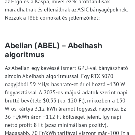
az Ergo és a Kaspa, mivel ezek profitábilisak
maradhatnak és ellenállnak az ASIC bányagépeknek.
Nézzük a főbb coinokat és jellemzőiket:
Abelian (ABEL) – Abelhash
algoritmus
Az Abelian egy kevéssé ismert GPU-val bányászható
altcoin Abelhash algoritmussal. Egy RTX 3070
nagyjából 59 MH/s hashrate-et ér el hozzá ~130 W
fogyasztással. A 2025-ös májusi adatok szerint napi
bruttó bevétele $0,33 (kb. 120 Ft), miközben a 130
W-os kártya 3,12 kWh áramot fogyaszt naponta. Ez
36 Ft/kWh áron ~112 Ft költséget jelent, így napi
nettó profit 8 Ft (azaz minimálisan pozitív).
Magasabb, 70 Ft/kWh tarifával viszont már -100 Ft a