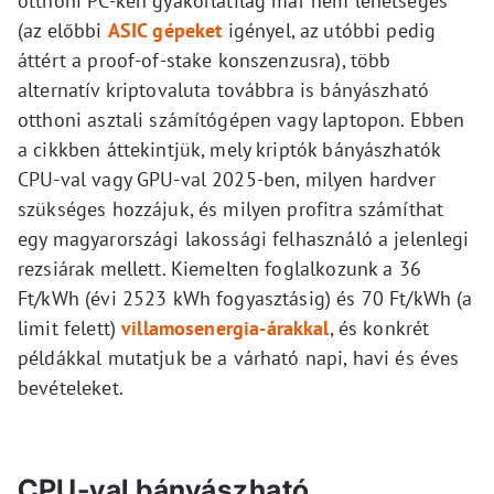
otthoni PC-ken gyakorlatilag már nem lehetséges
(az előbbi
ASIC gépeket
igényel, az utóbbi pedig
áttért a proof-of-stake konszenzusra), több
alternatív kriptovaluta továbbra is bányászható
otthoni asztali számítógépen vagy laptopon. Ebben
a cikkben áttekintjük, mely kriptók bányászhatók
CPU-val vagy GPU-val 2025-ben, milyen hardver
szükséges hozzájuk, és milyen profitra számíthat
egy magyarországi lakossági felhasználó a jelenlegi
rezsiárak mellett. Kiemelten foglalkozunk a 36
Ft/kWh (évi 2523 kWh fogyasztásig) és 70 Ft/kWh (a
limit felett)
villamosenergia-árakkal
, és konkrét
példákkal mutatjuk be a várható napi, havi és éves
bevételeket.
CPU-val bányászható