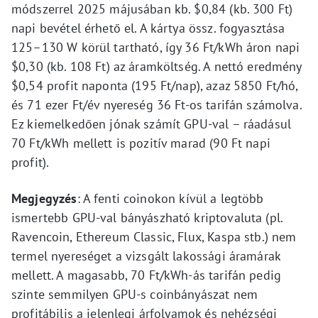
módszerrel 2025 májusában kb. $0,84 (kb. 300 Ft)
napi bevétel érhető el. A kártya össz. fogyasztása
125–130 W körül tartható, így 36 Ft/kWh áron napi
$0,30 (kb. 108 Ft) az áramköltség. A nettó eredmény
$0,54 profit naponta (195 Ft/nap), azaz 5850 Ft/hó,
és 71 ezer Ft/év nyereség 36 Ft-os tarifán számolva.
Ez kiemelkedően jónak számít GPU-val – ráadásul
70 Ft/kWh mellett is pozitív marad (90 Ft napi
profit).
Megjegyzés
: A fenti coinokon kívül a legtöbb
ismertebb GPU-val bányászható kriptovaluta (pl.
Ravencoin, Ethereum Classic, Flux, Kaspa stb.) nem
termel nyereséget a vizsgált lakossági áramárak
mellett. A magasabb, 70 Ft/kWh-ás tarifán pedig
szinte semmilyen GPU-s coinbányászat nem
profitábilis a jelenlegi árfolyamok és nehézségi