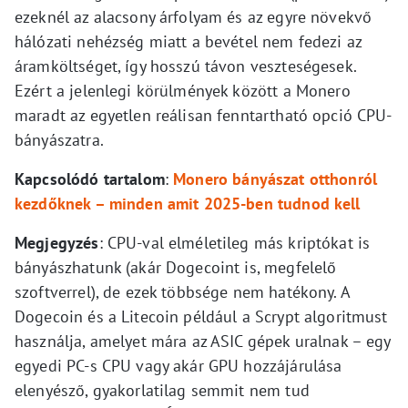
ezeknél az alacsony árfolyam és az egyre növekvő
hálózati nehézség miatt a bevétel nem fedezi az
áramköltséget, így hosszú távon veszteségesek.
Ezért a jelenlegi körülmények között a Monero
maradt az egyetlen reálisan fenntartható opció CPU-
bányászatra.
Kapcsolódó tartalom
:
Monero bányászat otthonról
kezdőknek – minden amit 2025-ben tudnod kell
Megjegyzés
: CPU-val elméletileg más kriptókat is
bányászhatunk (akár Dogecoint is, megfelelő
szoftverrel), de ezek többsége nem hatékony. A
Dogecoin és a Litecoin például a Scrypt algoritmust
használja, amelyet mára az ASIC gépek uralnak – egy
egyedi PC-s CPU vagy akár GPU hozzájárulása
elenyésző, gyakorlatilag semmit nem tud