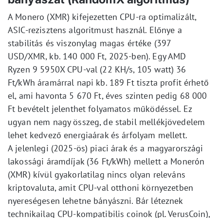
A Monero (XMR) kifejezetten CPU-ra optimalizált,
ASIC-rezisztens algoritmust használ. Előnye a
stabilitás és viszonylag magas értéke (397
USD/XMR, kb. 140 000 Ft, 2025-ben). Egy AMD
Ryzen 9 5950X CPU-val (22 KH/s, 105 watt) 36
Ft/kWh áramárral napi kb. 189 Ft tiszta profit érhető
el, ami havonta 5 670 Ft, éves szinten pedig 68 000
Ft bevételt jelenthet folyamatos működéssel. Ez
ugyan nem nagy összeg, de stabil mellékjövedelem
lehet kedvező energiaárak és árfolyam mellett.
A jelenlegi (2025-ös) piaci árak és a magyarországi
lakossági áramdíjak (36 Ft/kWh) mellett a Monerón
(XMR) kívül gyakorlatilag nincs olyan releváns
kriptovaluta, amit CPU-val otthoni környezetben
nyereségesen lehetne bányászni. Bár léteznek
technikailag CPU-kompatibilis coinok (pl. VerusCoin),