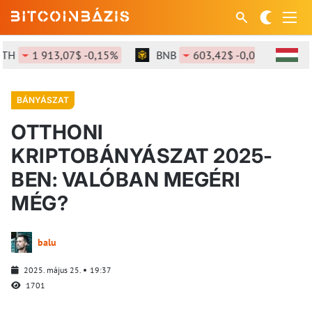
H
1 913,07$ -0,15%
BNB
603,42$ -0,08%
SO
BÁNYÁSZAT
OTTHONI
KRIPTOBÁNYÁSZAT 2025-
BEN: VALÓBAN MEGÉRI
MÉG?
balu
2025. május 25.
19:37
1701