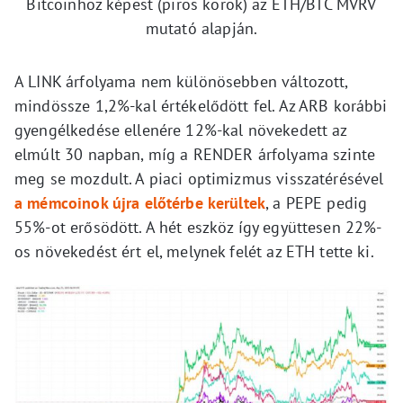
Bitcoinhoz képest (piros körök) az ETH/BTC MVRV
mutató alapján.
A LINK árfolyama nem különösebben változott,
mindössze 1,2%-kal értékelődött fel. Az ARB korábbi
gyengélkedése ellenére 12%-kal növekedett az
elmúlt 30 napban, míg a RENDER árfolyama szinte
meg se mozdult. A piaci optimizmus visszatérésével
a mémcoinok újra előtérbe kerültek
, a PEPE pedig
55%-ot erősödött. A hét eszköz így együttesen 22%-
os növekedést ért el, melynek felét az ETH tette ki.