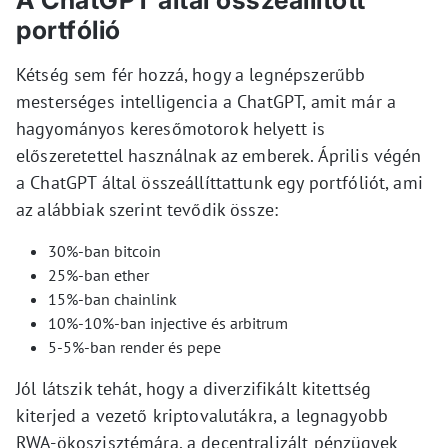
A ChatGPT által összeállított
portfólió
Kétség sem fér hozzá, hogy a legnépszerűbb
mesterséges intelligencia a ChatGPT, amit már a
hagyományos keresőmotorok helyett is
előszeretettel használnak az emberek. Április végén
a ChatGPT által összeállíttattunk egy portfóliót, ami
az alábbiak szerint tevődik össze:
30%-ban bitcoin
25%-ban ether
15%-ban chainlink
10%-10%-ban injective és arbitrum
5-5%-ban render és pepe
Jól látszik tehát, hogy a diverzifikált kitettség
kiterjed a vezető kriptovalutákra, a legnagyobb
RWA-ökoszisztémára, a decentralizált pénzügyek