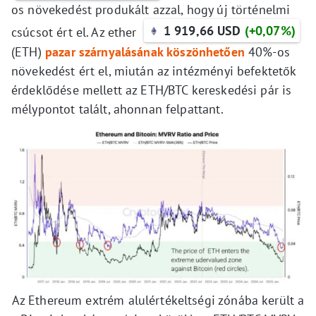
os növekedést produkált azzal, hogy új történelmi
1 919,66 USD
(+0,07%)
csúcsot ért el. Az ether
(ETH)
pazar szárnyalásának köszönhetően
40%-os
növekedést ért el, miután az intézményi befektetők
érdeklődése mellett az ETH/BTC kereskedési pár is
mélypontot talált, ahonnan felpattant.
Az Ethereum extrém alulértékeltségi zónába került a