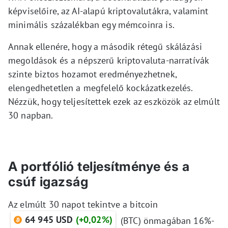
képviselőire, az AI-alapú kriptovalutákra, valamint
minimális százalékban egy mémcoinra is.
Annak ellenére, hogy a második rétegű skálázási
megoldások és a népszerű kriptovaluta-narratívák
szinte biztos hozamot eredményezhetnek,
elengedhetetlen a megfelelő kockázatkezelés.
Nézzük, hogy teljesítettek ezek az eszközök az elmúlt
30 napban.
A portfólió teljesítménye és a
csúf igazság
Az elmúlt 30 napot tekintve a bitcoin
64 945 USD
(+0,02%)
(BTC) önmagában 16%-