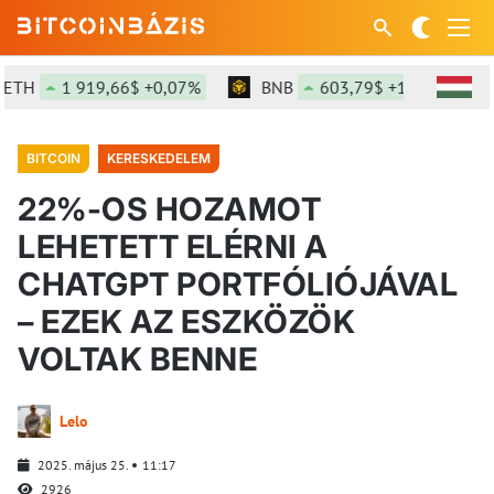
TH
1 919,66$ +0,07%
BNB
603,79$ +1,43%
S
BITCOIN
KERESKEDELEM
22%-OS HOZAMOT
LEHETETT ELÉRNI A
CHATGPT PORTFÓLIÓJÁVAL
– EZEK AZ ESZKÖZÖK
VOLTAK BENNE
Lelo
2025. május 25.
11:17
2926