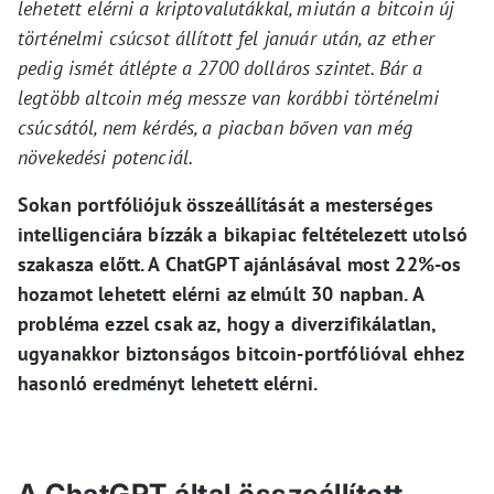
lehetett elérni a kriptovalutákkal, miután a bitcoin új
történelmi csúcsot állított fel január után, az ether
pedig ismét átlépte a 2700 dolláros szintet. Bár a
legtöbb altcoin még messze van korábbi történelmi
csúcsától, nem kérdés, a piacban bőven van még
növekedési potenciál.
Sokan portfóliójuk összeállítását a mesterséges
intelligenciára bízzák a bikapiac feltételezett utolsó
szakasza előtt. A ChatGPT ajánlásával most 22%-os
hozamot lehetett elérni az elmúlt 30 napban. A
probléma ezzel csak az, hogy a diverzifikálatlan,
ugyanakkor biztonságos bitcoin-portfólióval ehhez
hasonló eredményt lehetett elérni.