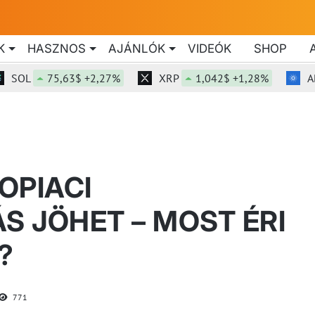
K
HASZNOS
AJÁNLÓK
VIDEÓK
SHOP
L
75,63$ +2,27%
XRP
1,042$ +1,28%
ADA
OPIACI
 JÖHET – MOST ÉRI
?
771