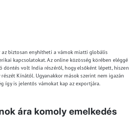
r az biztosan enyhítheti a vámok miatti globális
merikai kapcsolatokat. Az online közösség körében eléggé
 döntés volt India részéről, hogy elsőként lépett, hiszen
gy részét Kínától. Ugyanakkor mások szerint nem igazán
g így is jelentős vámokat kap az exportjára.
oinok ára komoly emelkedés