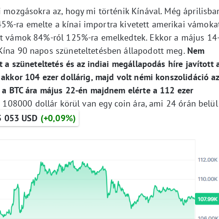
i mozgásokra az, hogy mi történik Kínával. Még áprilisba
5%-ra emelte a kínai importra kivetett amerikai vámokat
ett vámok 84%-ról 125%-ra emelkedtek. Ekkor a május 14-
 Kína 90 napos szüneteltetésben állapodott meg.
Nem
t a szüneteltetés és az indiai megállapodás híre javított 
 akkor 104 ezer dollárig, majd volt némi konszolidáció a
or a BTC ára május 22-én majdnem elérte a 112 ezer
r 108000 dollár körül van egy coin ára, ami 24 órán belül
5 053 USD
(+0,09%)