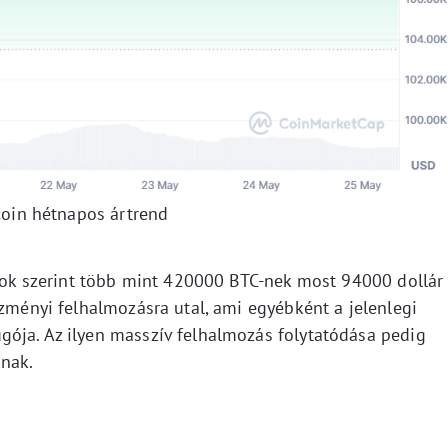
coin hétnapos ártrend
datok szerint több mint 420000 BTC-nek most 94000 dollár
ézményi felhalmozásra utal, ami egyébként a jelenlegi
ója. Az ilyen masszív felhalmozás folytatódása pedig
nak.