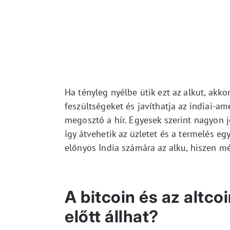
Ha tényleg nyélbe ütik ezt az alkut, akko
feszültségeket és javíthatja az indiai-a
megosztó a hír. Egyesek szerint nagyon jó
így átvehetik az üzletet és a termelés e
előnyös India számára az alku, hiszen mé
A bitcoin és az altc
előtt állhat?