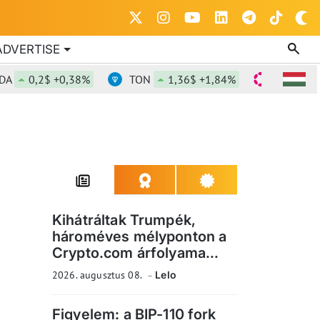
ADVERTISE
0,2$ +0,38%
TON
1,36$ +1,84%
DOT
0,816$
Kihátráltak Trumpék,
hároméves mélyponton a
Crypto.com árfolyama...
2026. augusztus 08.
Lelo
Figyelem: a BIP-110 fork