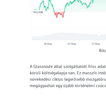
Bit
A Glassnode által szolgáltatott friss a
körüli költségalapja van. Ez masszív int
növekedési ciklus legerősebb mozgatórug
megágyazhat egy újabb történelmi csúcs