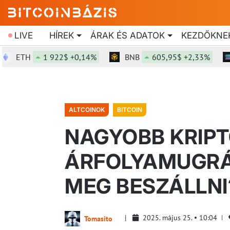
LIVE
HÍREK
ÁRAK ÉS ADATOK
KEZDŐKNE
ETH
1 922$ +0,14%
BNB
605,95$ +2,33%
SO
ALTCOINOK
BITCOIN
NAGYOBB KRIPT
ÁRFOLYAMUGRÁS
MEG BESZÁLLNI
2025. május 25.
10:04
Tomasito