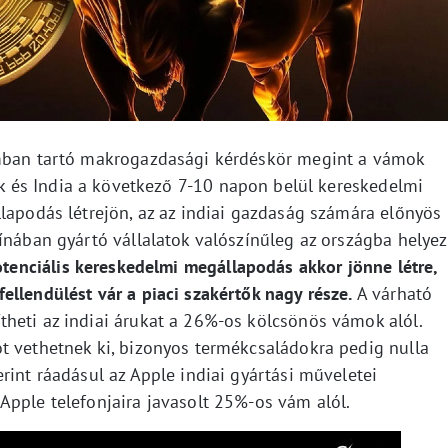
omban tartó makrogazdasági kérdéskör megint a vámok
k és India a következő 7-10 napon belül kereskedelmi
lapodás létrejön, az az indiai gazdaság számára előnyös
ínában gyártó vállalatok valószínűleg az országba helyez
otenciális kereskedelmi megállapodás akkor jönne létre,
llendülést vár a piaci szakértők nagy része.
A várható
heti az indiai árukat a 26%-os kölcsönös vámok alól.
t vethetnek ki, bizonyos termékcsaládokra pedig nulla
rint ráadásul az Apple indiai gyártási műveletei
Apple telefonjaira javasolt 25%-os vám alól.