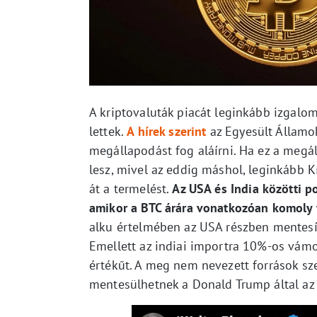
A kriptovaluták piacát leginkább izgal
lettek.
A hírek szerint
az Egyesült Államo
megállapodást fog aláírni. Ha ez a megál
lesz, mivel az eddig máshol, leginkább K
át a termelést.
Az USA és India közötti p
amikor a BTC árára vonatkozóan komoly fe
alku értelmében az USA részben mentesít
Emellett az indiai importra 10%-os vámo
értékűt. A meg nem nevezett források sze
mentesülhetnek a Donald Trump által az 