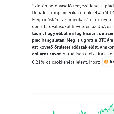
Szintén befolyásoló tényező lehet a piac
Donald Trump amerikai elnök 54%-ról 14
Megtorlásként az amerikai árukra kivet
genfi tárgyalásokat követően az USA és
tudni, hogy ebből mi fog kisülni, de azér
piac hangulatán. Meg is ugrott a BTC ára
azt követő őrületes időszak előtt, amik
dolláros sávot.
Aktuálisan a cikk írásako
6
0,21%-os csökkenést jelent. Most: