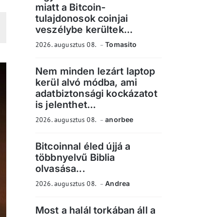
miatt a Bitcoin-
tulajdonosok coinjai
veszélybe kerültek...
2026. augusztus 08.
Tomasito
Nem minden lezárt laptop
kerül alvó módba, ami
adatbiztonsági kockázatot
is jelenthet...
2026. augusztus 08.
anorbee
Bitcoinnal éled újjá a
többnyelvű Biblia
olvasása...
2026. augusztus 08.
Andrea
Most a halál torkában áll a