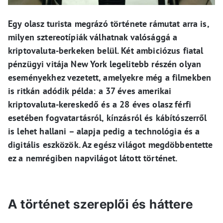
Egy olasz turista megrázó története rámutat arra is,
milyen sztereotípiák válhatnak valósággá a
kriptovaluta-berkeken belül. Két ambiciózus fiatal
pénzügyi vitája New York legelitebb részén olyan
eseményekhez vezetett, amelyekre még a filmekben
is ritkán adódik példa: a 37 éves amerikai
kriptovaluta-kereskedő és a 28 éves olasz férfi
esetében fogvatartásról, kínzásról és kábítószerről
is lehet hallani – alapja pedig a technológia és a
digitális eszközök. Az egész világot megdöbbentette
ez a nemrégiben napvilágot látott történet.
A történet szereplői és háttere