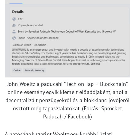
John Woeltz a paducahi “Tech on Tap – Blockchain”
online esemény egyik kiemelt előadójaként, ahol a
decentralizált pénzügyekről és a blokklánc jövőjéről
osztott meg tapasztalatokat. (Forrás: Sprocket
Paducah / Facebook)
A hatóságok szerint Woeltz egy korábbi üzleti