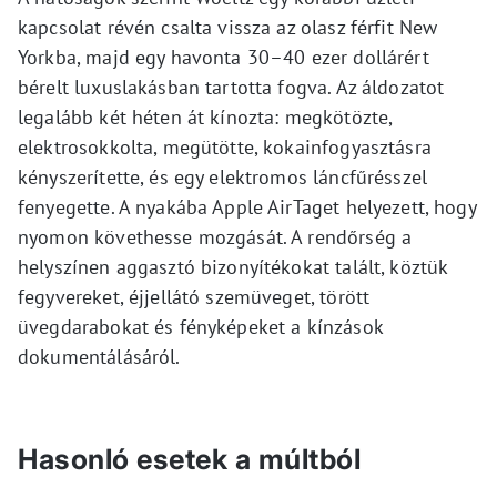
kapcsolat révén csalta vissza az olasz férfit New
Yorkba, majd egy havonta 30–40 ezer dollárért
bérelt luxuslakásban tartotta fogva. Az áldozatot
legalább két héten át kínozta: megkötözte,
elektrosokkolta, megütötte, kokainfogyasztásra
kényszerítette, és egy elektromos láncfűrésszel
fenyegette. A nyakába Apple AirTaget helyezett, hogy
nyomon követhesse mozgását. A rendőrség a
helyszínen aggasztó bizonyítékokat talált, köztük
fegyvereket, éjjellátó szemüveget, törött
üvegdarabokat és fényképeket a kínzások
dokumentálásáról.
Hasonló esetek a múltból