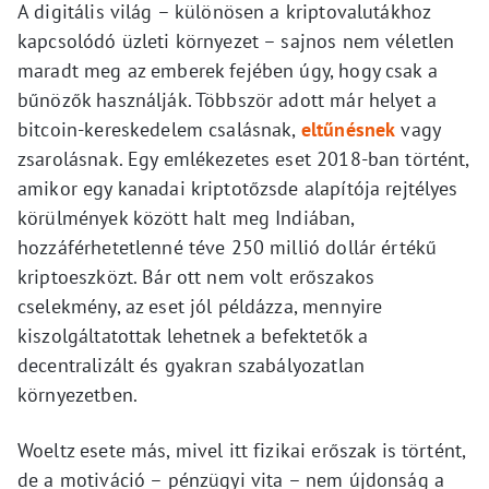
A digitális világ – különösen a kriptovalutákhoz
kapcsolódó üzleti környezet – sajnos nem véletlen
maradt meg az emberek fejében úgy, hogy csak a
bűnözők használják. Többször adott már helyet a
bitcoin-kereskedelem csalásnak,
eltűnésnek
vagy
zsarolásnak. Egy emlékezetes eset 2018-ban történt,
amikor egy kanadai kriptotőzsde alapítója rejtélyes
körülmények között halt meg Indiában,
hozzáférhetetlenné téve 250 millió dollár értékű
kriptoeszközt. Bár ott nem volt erőszakos
cselekmény, az eset jól példázza, mennyire
kiszolgáltatottak lehetnek a befektetők a
decentralizált és gyakran szabályozatlan
környezetben.
Woeltz esete más, mivel itt fizikai erőszak is történt,
de a motiváció – pénzügyi vita – nem újdonság a