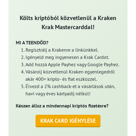
Költs kriptóból közvetlenül a Kraken
Krak Mastercarddal!
MI A TEENDŐD?
Regisztrálj a Krakenre a linkünkkel.
Igényeld meg ingyenesen a Krak Cardot.
Add hozzá Apple Payhez vagy Google Payhez.
Vásárolj közvetlenül Kraken egyenlegedről
akár 400+ kripto- és fiat eszközzel.
Élvezd a 2% cashback-et a vásárlások után,
havi vagy éves kártyadíj nélkül!
Készen állsz a mindennapi kriptós fizetésre?
KRAK CARD IGÉNYLÉSE