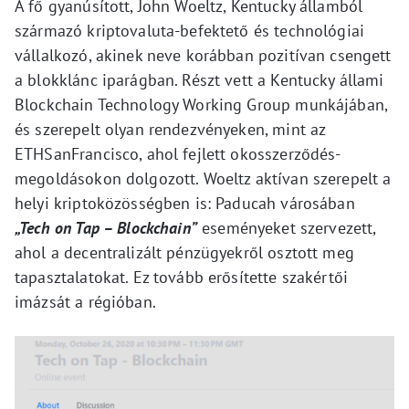
A fő gyanúsított, John Woeltz, Kentucky államból
származó kriptovaluta-befektető és technológiai
vállalkozó, akinek neve korábban pozitívan csengett
a blokklánc iparágban. Részt vett a Kentucky állami
Blockchain Technology Working Group munkájában,
és szerepelt olyan rendezvényeken, mint az
ETHSanFrancisco, ahol fejlett okosszerződés-
megoldásokon dolgozott. Woeltz aktívan szerepelt a
helyi kriptoközösségben is: Paducah városában
„Tech on Tap – Blockchain”
eseményeket szervezett,
ahol a decentralizált pénzügyekről osztott meg
tapasztalatokat. Ez tovább erősítette szakértői
imázsát a régióban.