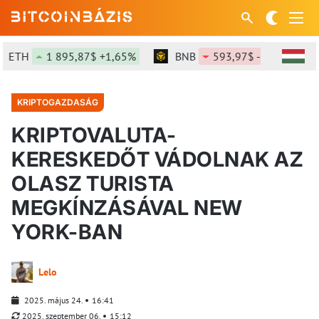
TH
1 895,87$ +1,65%
BNB
593,97$ -0,76%
KRIPTOGAZDASÁG
KRIPTOVALUTA-
KERESKEDŐT VÁDOLNAK AZ
OLASZ TURISTA
MEGKÍNZÁSÁVAL NEW
YORK-BAN
Lelo
2025. május 24.
16:41
2025. szeptember 06.
15:12