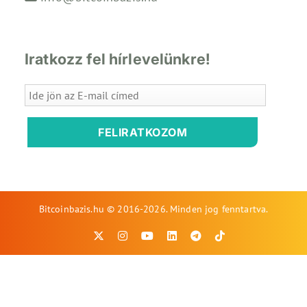
Iratkozz fel hírlevelünkre!
FELIRATKOZOM
Bitcoinbazis.hu © 2016-2026. Minden jog fenntartva.