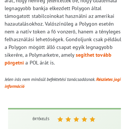
árat, hogy nemrég jelentették be, hogy Guatemala
legnagyobb bankja elkezdett Polygon által
támogatott stabilcoinokat használni az amerikai
hazautalásokhoz. Valószínűleg a Polygon esetén
nem a natív token a fő vonzerő, hanem a tényleges
felhasználási lehetőségek. Gondoljunk csak például
a Polygon mögött álló csapat egyik legnagyobb
sikerére, a Polymarketre, amely
segíthet tovább
pörgetni
a POL árát is.
Jelen írás nem minősül befektetési tanácsadásnak.
Részletes jogi
információ
ÉRTÉKELÉS