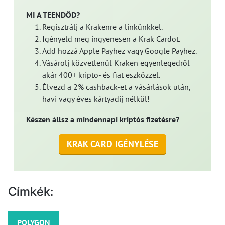
MI A TEENDŐD?
Regisztrálj a Krakenre a linkünkkel.
Igényeld meg ingyenesen a Krak Cardot.
Add hozzá Apple Payhez vagy Google Payhez.
Vásárolj közvetlenül Kraken egyenlegedről
akár 400+ kripto- és fiat eszközzel.
Élvezd a 2% cashback-et a vásárlások után,
havi vagy éves kártyadíj nélkül!
Készen állsz a mindennapi kriptós fizetésre?
KRAK CARD IGÉNYLÉSE
Címkék:
POLYGON