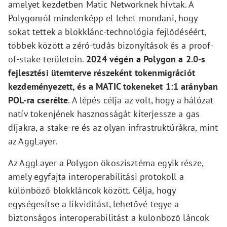
amelyet kezdetben Matic Networknek hívtak. A
Polygonról mindenképp el lehet mondani, hogy
sokat tettek a blokklánc-technológia fejlődéséért,
többek között a zéró-tudás bizonyítások és a proof-
of-stake területein.
2024 végén a Polygon a 2.0-s
fejlesztési ütemterve részeként tokenmigrációt
kezdeményezett, és a MATIC tokeneket 1:1 arányban
POL-ra cserélte
. A lépés célja az volt, hogy a hálózat
natív tokenjének hasznosságát kiterjessze a gas
díjakra, a stake-re és az olyan infrastruktúrákra, mint
az AggLayer.
Az AggLayer a Polygon ökoszisztéma egyik része,
amely egyfajta interoperabilitási protokoll a
különböző blokkláncok között. Célja, hogy
egységesítse a likviditást, lehetővé tegye a
biztonságos interoperabilitást a különböző láncok