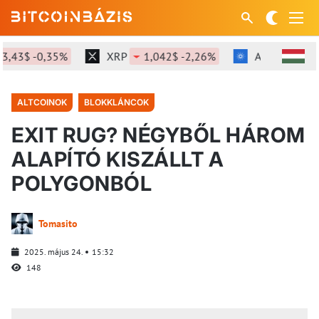
$ -0,35%
XRP
1,042$ -2,26%
ADA
0,187$ -2
ALTCOINOK
BLOKKLÁNCOK
EXIT RUG? NÉGYBŐL HÁROM
ALAPÍTÓ KISZÁLLT A
POLYGONBÓL
Tomasito
2025. május 24.
15:32
148