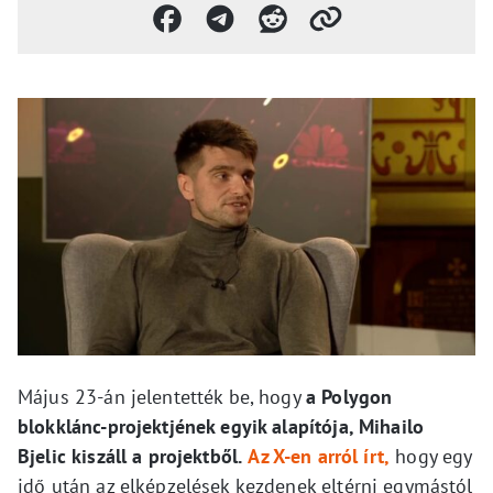
Május 23-án jelentették be, hogy
a Polygon
blokklánc-projektjének egyik alapítója, Mihailo
Bjelic kiszáll a projektből.
Az X-en arról írt,
hogy egy
idő után az elképzelések kezdenek eltérni egymástól