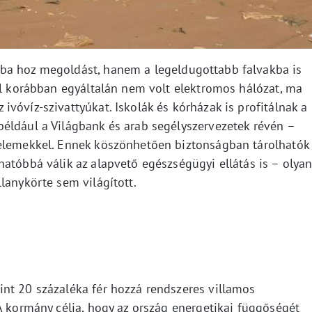
ba hoz megoldást, hanem a legeldugottabb falvakba is
ol korábban egyáltalán nem volt elektromos hálózat, ma
vóvíz-szivattyúkat. Iskolák és kórházak is profitálnak a
éldául a Világbank és arab segélyszervezetek révén –
pelemekkel. Ennek köszönhetően biztonságban tárolhatók
atóbbá válik az alapvető egészségügyi ellátás is – olya
lanykörte sem világított.
nt 20 százaléka fér hozzá rendszeres villamos
A kormány célja, hogy az ország energetikai függőségét