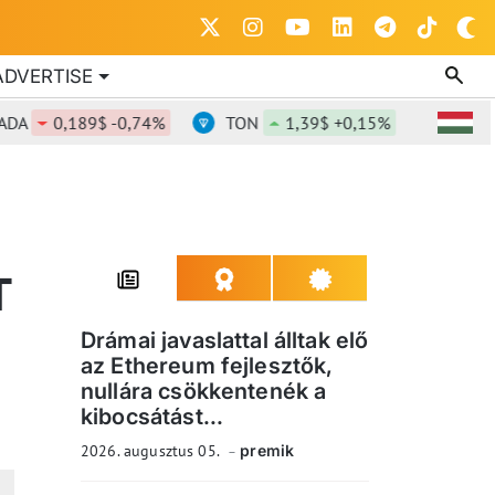
ADVERTISE
0,189$ -0,74%
TON
1,39$ +0,15%
DOT
0,8
T
Drámai javaslattal álltak elő
az Ethereum fejlesztők,
nullára csökkentenék a
kibocsátást...
2026. augusztus 05.
premik