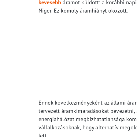
kevesebb
áramot küldött: a korábbi nap
Niger. Ez komoly áramhiányt okozott.
Ennek következményeként az állami áram
tervezett áramkimaradásokat bevezetni, 
energiahálózat megbízhatatlansága komo
vállalkozásoknak, hogy alternatív megol
lett.