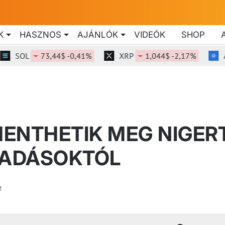
K
HASZNOS
AJÁNLÓK
VIDEÓK
SHOP
OL
73,44$ -0,41%
XRP
1,044$ -2,17%
ADA
ENTHETIK MEG NIGER
ADÁSOKTÓL
2