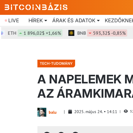
LIVE
HÍREK
ÁRAK ÉS ADATOK
KEZDŐKNE
TH
1 896,02$ +1,66%
BNB
593,32$ -0,85%
S
TECH-TUDOMÁNY
A NAPELEMEK M
AZ ÁRAMKIMAR
2025. május 24.
14:11
5
balu