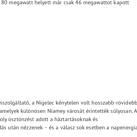
i 80 megawatt helyett már csak 46 megawattot kapott
szolgáltató, a Nigelec kénytelen volt hosszabb-rövideb
amelyek különösen Niamey városát érintették súlyosan. 
ly ösztönzést adott a háztartásoknak és
dás után nézzenek – és a válasz sok esetben a napenergi