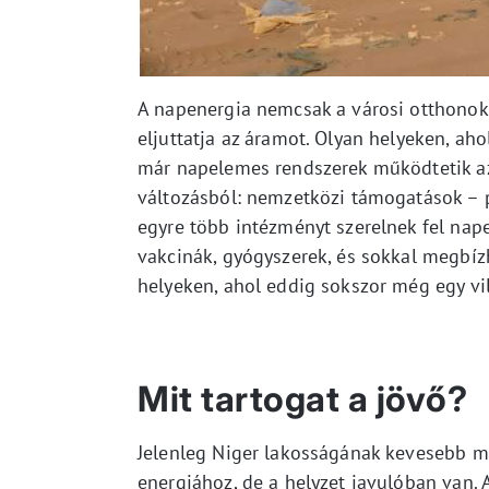
A napenergia nemcsak a városi otthonok
eljuttatja az áramot. Olyan helyeken, ah
már napelemes rendszerek működtetik az i
változásból: nemzetközi támogatások – p
egyre több intézményt szerelnek fel na
vakcinák, gyógyszerek, és sokkal megbízh
helyeken, ahol eddig sokszor még egy vil
Mit tartogat a jövő?
Jelenleg Niger lakosságának kevesebb mi
energiához, de a helyzet javulóban van. 