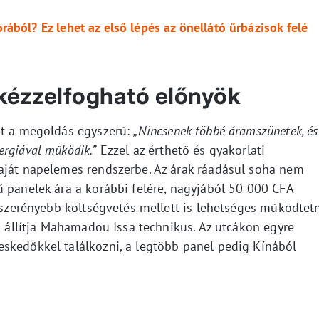
ából? Ez lehet az első lépés az önellátó űrbázisok felé
kézzelfogható előnyök
nt a megoldás egyszerű:
„Nincsenek többé áramszünetek, és
rgiával működik.”
Ezzel az érthető és gyakorlati
aját napelemes rendszerbe. Az árak ráadásul soha nem
ű panelek ára a korábbi felére, nagyjából 50 000 CFA
g szerényebb költségvetés mellett is lehetséges működtet
 – állítja Mahamadou Issa technikus. Az utcákon egyre
skedőkkel találkozni, a legtöbb panel pedig Kínából