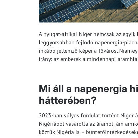
A nyugat-afrikai Niger nemcsak az egyik
leggyorsabban fejlődő napenergia-piacn
inkább jellemző képei a főváros, Niamey
irány: az emberek a mindennapi áramhián
Mi áll a napenergia h
hátterében?
2023-ban súlyos fordulat történt Niger 
Nigériából vásárolta az áramot, ám amiko
köztük Nigéria is – büntetőintézkedések