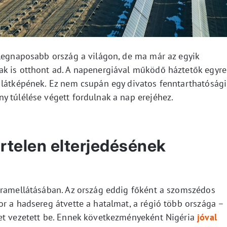
 legnaposabb ország a világon, de ma már az egyik
ak is otthont ad. A napenergiával működő háztetők egyre
 látképének. Ez nem csupán egy divatos fenntarthatósági
y túlélése végett fordulnak a nap erejéhez.
irtelen elterjedésének
áramellátásában. Az ország eddig főként a szomszédos
r a hadsereg átvette a hatalmat, a régió több országa –
et vezetett be. Ennek következményeként Nigéria
jóval