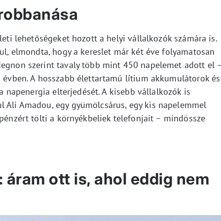
erobbanása
leti lehetőségeket hozott a helyi vállalkozók számára is.
rul, elmondta, hogy a kereslet már két éve folyamatosan
degnon szerint tavaly több mint 450 napelemet adott el 
ző évben. A hosszabb élettartamú lítium akkumulátorok és
 a napenergia elterjedését. A kisebb vállalkozók is
ul Ali Amadou, egy gyümölcsárus, egy kis napelemmel
pénzért tölti a környékbeliek telefonjait – mindössze
 áram ott is, ahol eddig nem