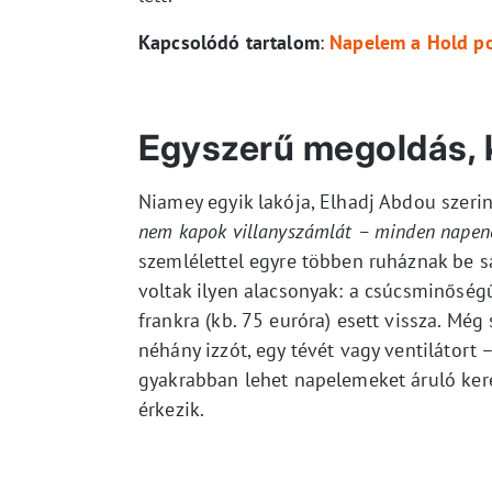
Kapcsolódó tartalom
:
Napelem a Hold por
Egyszerű megoldás, 
Niamey egyik lakója, Elhadj Abdou szeri
nem kapok villanyszámlát – minden napene
szemlélettel egyre többen ruháznak be s
voltak ilyen alacsonyak: a csúcsminőség
frankra (kb. 75 euróra) esett vissza. Mé
néhány izzót, egy tévét vagy ventilátort
gyakrabban lehet napelemeket áruló kere
érkezik.