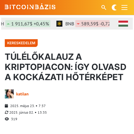
1 911,67$ +0,45%
BNB
589,59$ -0,72%
SOL
KERESKEDELEM
TÚLÉLŐKALAUZ A
KRIPTOPIACON: ÍGY OLVASD
A KOCKÁZATI HŐTÉRKÉPET
katilan
2025. május 23.
7:37
2025. június 02.
13:35
319