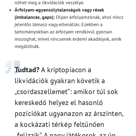
nőhet meg a likvidációk veszélye.
Árfolyam-egyensúlytalanságok vagy rések
(imbalances, gaps):
Olyan árfolyamzónák, ahol nincs
jelentős támasz vagy ellenállás. Ezekben a
tartományokban az árfolyam rendkívül gyorsan
mozoghat, mivel nincsenek érdemi akadályok, amik
megállítsák.
Tudtad?
A kriptopiacon a
likvidációk gyakran követik a
„csordaszellemet”: amikor túl sok
kereskedő helyez el hasonló
pozíciókat ugyanazon az árszinten,
a kockázati térkép feltűnően
„felizzik”. A nagy játékosok, az ún.