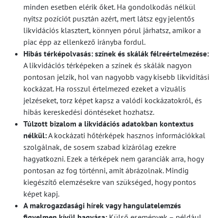
minden esetben elérik őket. Ha gondolkodás nélkül
nyitsz pozíciót pusztán azért, mert látsz egy jelentős
likvidációs klasztert, könnyen pórul járhatsz, amikor a
piac épp az ellenkező irányba fordul.
Hibás térképolvasás: színek és skálák félreértelmezése:
A likvidációs térképeken a színek és skálák nagyon
pontosan jelzik, hol van nagyobb vagy kisebb likviditási
kockázat. Ha rosszul értelmezed ezeket a vizuális
jelzéseket, torz képet kapsz a valódi kockázatokról, és
hibás kereskedési döntéseket hozhatsz.
Túlzott bizalom a likvidációs adatokban kontextus
nélkül:
A kockázati hőtérképek hasznos információkkal
szolgálnak, de sosem szabad kizárólag ezekre
hagyatkozni. Ezek a térképek nem garanciák arra, hogy
pontosan az fog történni, amit ábrázolnak. Mindig
kiegészítő elemzésekre van szükséged, hogy pontos
képet kapj.
A makrogazdasági hírek vagy hangulatelemzés
figyelmen kívül hagyása:
Külső események – például