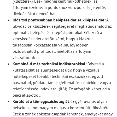
(klaszterek). Ezek mágnesként működhetnek: az
árfolyam ezekhez a pontokhoz vonzódik, és jelentős
likvidációkat generálhat.
Időzítsd pontosabban belépéseidet és kilépéseidet:
A
likvidációs klaszterek segítségével meghatározhatod az
optimális belépési és kilépési pontokat. Célszerű a
kereskedéseidet azelőtt zárni, hogy a klaszter
túlságosan kockázatossá válna, így időben
biztosíthatod profitodat, mielőtt az árfolyam
visszafordulna.
Kombináld más technikai indikátorokkal:
Bővítsd a
kutatásaidat és elemzéseidet úgy, hogy a vizuális
hőtérképeket további technikai eszközökkel együtt
használod, például támasz/ellenállás szintekkel vagy a
relatív erősség index-szel (RSI). Ez átfogóbb képet ad a
piaci állapotról.
Kerüld el a tömegpszichológiát:
Legyél óvatos olyan
helyeken, ahol nagyon magas a koncentrált tőkeáttétel.
Ezek a zónák sokszor csapdák lehetnek, amelyeket nagy