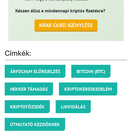
Készen állsz a mindennapi kriptós fizetésre?
KRAK CARD IGÉNYLÉSE
Címkék:
ÁRFOLYAM ELŐREJELZÉS
BITCOIN (BTC)
HEKKER TÁMADÁS
KRIPTOKERESKEDELEM
KRIPTOTŐZSDÉK
LIKVIDÁLÁS
ÚTMUTATÓ KEZDŐKNEK