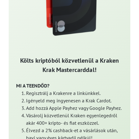
Költs kriptóból közvetlenül a Kraken
Krak Mastercarddal!
MI A TEENDŐD?
Regisztrálj a Krakenre a linkünkkel.
Igényeld meg ingyenesen a Krak Cardot.
Add hozzá Apple Payhez vagy Google Payhez.
Vásárolj közvetlenül Kraken egyenlegedről
akár 400+ kripto- és fiat eszközzel.
Élvezd a 2% cashback-et a vásárlások után,
havi vagy éves kártyadíj nélkül!