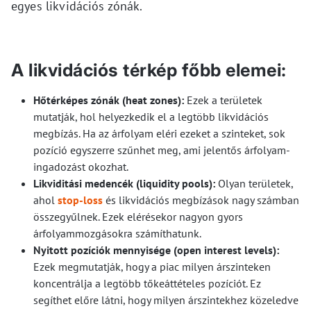
egyes likvidációs zónák.
A likvidációs térkép főbb elemei:
Hőtérképes zónák (heat zones):
Ezek a területek
mutatják, hol helyezkedik el a legtöbb likvidációs
megbízás. Ha az árfolyam eléri ezeket a szinteket, sok
pozíció egyszerre szűnhet meg, ami jelentős árfolyam-
ingadozást okozhat.
Likviditási medencék (liquidity pools):
Olyan területek,
ahol
stop-loss
és likvidációs megbízások nagy számban
összegyűlnek. Ezek elérésekor nagyon gyors
árfolyammozgásokra számíthatunk.
Nyitott pozíciók mennyisége (open interest levels):
Ezek megmutatják, hogy a piac milyen árszinteken
koncentrálja a legtöbb tőkeáttételes pozíciót. Ez
segíthet előre látni, hogy milyen árszintekhez közeledve