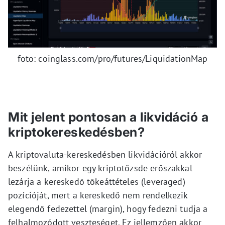
foto: coinglass.com/pro/futures/LiquidationMap
Mit jelent pontosan a likvidáció a
kriptokereskedésben?
A kriptovaluta-kereskedésben likvidációról akkor
beszélünk, amikor egy kriptotőzsde erőszakkal
lezárja a kereskedő tőkeáttételes (leveraged)
pozícióját, mert a kereskedő nem rendelkezik
elegendő fedezettel (margin), hogy fedezni tudja a
felhalmozódott veszteséget. Ez jellemzően akkor