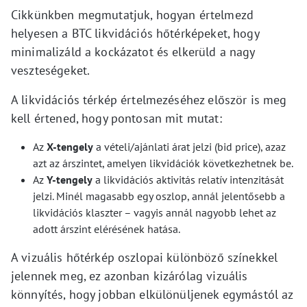
Cikkünkben megmutatjuk, hogyan értelmezd
helyesen a BTC likvidációs hőtérképeket, hogy
minimalizáld a kockázatot és elkerüld a nagy
veszteségeket.
A likvidációs térkép értelmezéséhez először is meg
kell értened, hogy pontosan mit mutat:
Az
X-tengely
a vételi/ajánlati árat jelzi (bid price), azaz
azt az árszintet, amelyen likvidációk következhetnek be.
Az
Y-tengely
a likvidációs aktivitás relatív intenzitását
jelzi. Minél magasabb egy oszlop, annál jelentősebb a
likvidációs klaszter – vagyis annál nagyobb lehet az
adott árszint elérésének hatása.
A vizuális hőtérkép oszlopai különböző színekkel
jelennek meg, ez azonban kizárólag vizuális
könnyítés, hogy jobban elkülönüljenek egymástól az