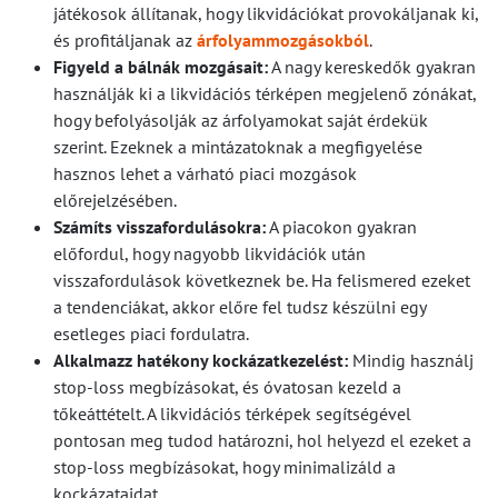
játékosok állítanak, hogy likvidációkat provokáljanak ki,
és profitáljanak az
árfolyammozgásokból
.
Figyeld a bálnák mozgásait:
A nagy kereskedők gyakran
használják ki a likvidációs térképen megjelenő zónákat,
hogy befolyásolják az árfolyamokat saját érdekük
szerint. Ezeknek a mintázatoknak a megfigyelése
hasznos lehet a várható piaci mozgások
előrejelzésében.
Számíts visszafordulásokra:
A piacokon gyakran
előfordul, hogy nagyobb likvidációk után
visszafordulások következnek be. Ha felismered ezeket
a tendenciákat, akkor előre fel tudsz készülni egy
esetleges piaci fordulatra.
Alkalmazz hatékony kockázatkezelést:
Mindig használj
stop-loss megbízásokat, és óvatosan kezeld a
tőkeáttételt. A likvidációs térképek segítségével
pontosan meg tudod határozni, hol helyezd el ezeket a
stop-loss megbízásokat, hogy minimalizáld a
kockázataidat.