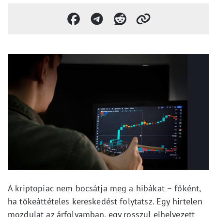
A kriptopiac nem bocsátja meg a hibákat – főként,
ha tőkeáttételes kereskedést folytatsz. Egy hirtelen
mozdulat az árfolyamban, egy rosszul elhelyezett