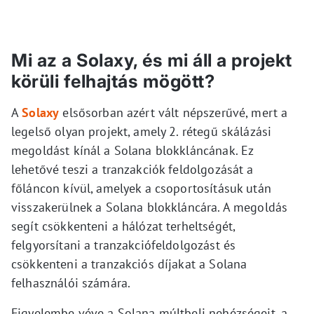
Mi az a Solaxy, és mi áll a projekt
körüli felhajtás mögött?
A
Solaxy
elsősorban azért vált népszerűvé, mert a
legelső olyan projekt, amely 2. rétegű skálázási
megoldást kínál a Solana blokkláncának. Ez
lehetővé teszi a tranzakciók feldolgozását a
főláncon kívül, amelyek a csoportosításuk után
visszakerülnek a Solana blokkláncára. A megoldás
segít csökkenteni a hálózat terheltségét,
felgyorsítani a tranzakciófeldolgozást és
csökkenteni a tranzakciós díjakat a Solana
felhasználói számára.
Figyelembe véve a Solana múltbeli nehézségeit, a