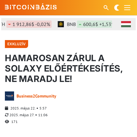
1 912,86$ -0,02%
BNB
600,6$ +1,53%
SOL
7
EXKLUZÍV
HAMAROSAN ZÁRUL A
SOLAXY ELŐÉRTÉKESÍTÉS,
NE MARADJ LE!
Business2Community
2025. május 22.
5:57
2025. május 27.
11:06
171