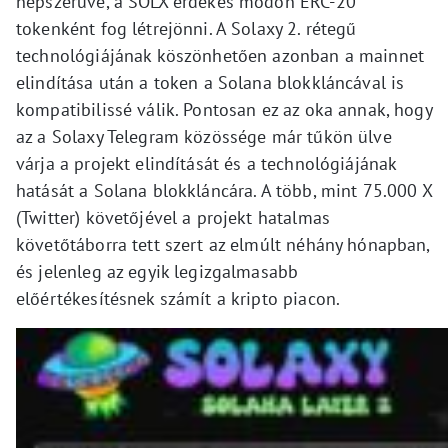
népszerűvé, a SOLX érdekes módon ERC-20
tokenként fog létrejönni. A Solaxy 2. rétegű
technológiájának köszönhetően azonban a mainnet
elindítása után a token a Solana blokkláncával is
kompatibilissé válik. Pontosan ez az oka annak, hogy
az a Solaxy Telegram közössége már tűkön ülve
várja a projekt elindítását és a technológiájának
hatását a Solana blokkláncára. A több, mint 75.000 X
(Twitter) követőjével a projekt hatalmas
követőtáborra tett szert az elmúlt néhány hónapban,
és jelenleg az egyik legizgalmasabb
előértékesítésnek számít a kripto piacon.