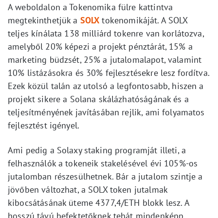
A weboldalon a Tokenomika fülre kattintva
megtekinthetjük a
SOLX
tokenomikáját. A SOLX
teljes kínálata 138 milliárd tokenre van korlátozva,
amelyből 20% képezi a projekt pénztárát, 15% a
marketing büdzsét, 25% a jutalomalapot, valamint
10% listázásokra és 30% fejlesztésekre lesz fordítva.
Ezek közül talán az utolsó a legfontosabb, hiszen a
projekt sikere a Solana skálázhatóságának és a
teljesítményének javításában rejlik, ami folyamatos
fejlesztést igényel.
Ami pedig a Solaxy staking programját illeti, a
felhasználók a tokeneik stakelésével évi 105%-os
jutalomban részesülhetnek. Bár a jutalom szintje a
jövőben változhat, a SOLX token jutalmak
kibocsátásának üteme 4377,4/ETH blokk lesz. A
hosszú távú befektetőknek tehát mindenképp