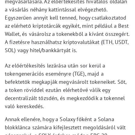
megvásárlására. Az előértékesítés hivatalos oldalán
a vásárlás néhány kattintással elvégezhető.
Egyszerűen annyit kell tenned, hogy csatlakoztatod
az elérhető kriptotárcák egyikét, mint például a Best
Wallet, és vásárolsz a tokenekből a kívánt összegért.
A fizetésre használhatsz kriptovalutákat (ETH, USDT,
SOL) vagy hitel/bankkártyát is.
Az előértékesítés lezárása után sor kerül a
tokengenerációs eseményre (TGE), majd a
befektetők megkapják megvásárolt tokeneiket. Sőt,
a token röviddel ezután elérhetővé válik egy
decentralizált tőzsdén, és megkezdődik a tokennel
való kereskedés.
Annak ellenére, hogy a Solaxy főként a Solana
blokklánca számára kifejlesztett megoldásáról vált