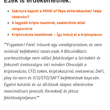
Ezek is érdekelhetnek:
Szárnyra kapott a MIND of Pepe előértékesítés! Ideje
vásárolni?
A legjobb kripto kaszinók, szakértőink által
rangsorolva
Kriptovaluta kezdőknek – Így indulj el a kriptopiacon
**Figyelem! Fenti írásunk egy vendégtartalom, és nem
minősül befektetési tanácsnak. A BitcoinBázis
szerkesztősége nem vállal felelősséget a leírtakért és
fokozott óvatosságra inti minden Olvasóját a
kriptovaluta, CFD, token, kriptokaszinó, metaverse, DeFi,
play-to-earn és ICO/STO/SAFT befektetések kapcsán.
Egyéni kutatás és az állítások alapos ellenőrzése
maximálisan javasolt. Kereskedj és játssz
felelősségteljesen.**