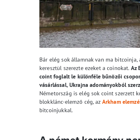
Bár elég sok államnak van ma bitcoinja
keresztül szerezte ezeket a coinokat.
Az 
coint foglalt le különféle bűnözői csopo
vásárlással, Ukrajna adományokból szerze
Németország is elég sok coint szerzett 
blokklánc-elemző cég, az
Arkham elemzés
bitcoinjukkal.