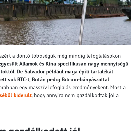
, azért a döntő többségük még mindig lefoglalásokon
Egyesült Államok és Kína specifikusan nagy mennyiségű
rtoktól. De Salvador például maga építi tartalékát
tt sok BTC-t, Bután pedig Bitcoin-bányászattal.
korábban egy masszív lefoglalás eredményeként. Most a
éből kiderült
, hogy annyira nem gazdálkodtak jól a