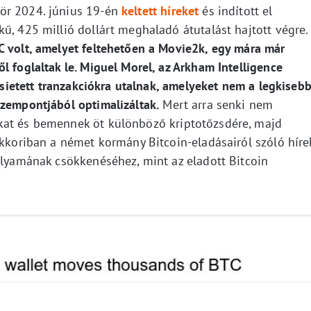
ör 2024. június 19-én
keltett híreket
és indított el
ű, 425 millió dollárt meghaladó átutalást hajtott végre
C volt, amelyet feltehetően a Movie2k, egy mára már
l foglaltak le. Miguel Morel, az Arkham Intelligence
elsietett tranzakciókra utalnak, amelyeket nem a legkiseb
szempontjából optimalizáltak.
Mert arra senki nem
kat és bemennek öt különböző kriptotőzsdére, majd
Akkoriban a német kormány Bitcoin-eladásairól szóló híre
olyamának csökkenéséhez, mint az eladott Bitcoin