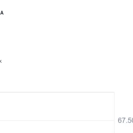
.
A
b
k