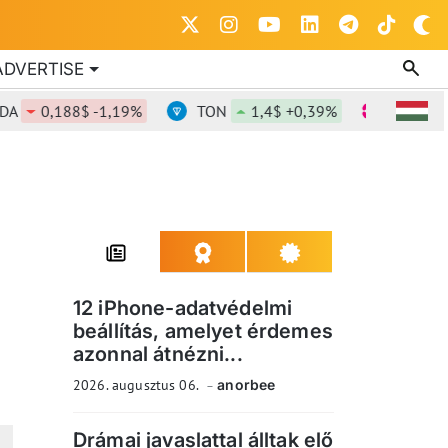
ADVERTISE
0,188$ -1,19%
TON
1,4$ +0,39%
DOT
0,836$
12 iPhone-adatvédelmi
beállítás, amelyet érdemes
azonnal átnézni...
2026. augusztus 06.
anorbee
Drámai javaslattal álltak elő