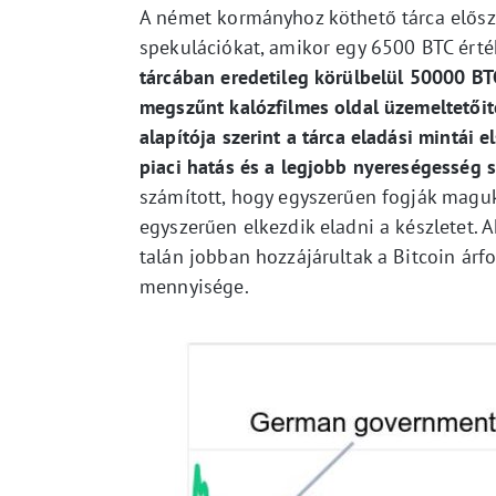
A német kormányhoz köthető tárca elősz
spekulációkat, amikor egy 6500 BTC érték
tárcában eredetileg körülbelül 50000 BT
megszűnt kalózfilmes oldal üzemeltetőitő
alapítója szerint a tárca eladási mintái 
piaci hatás és a legjobb nyereségesség 
számított, hogy egyszerűen fogják magu
egyszerűen elkezdik eladni a készletet. 
talán jobban hozzájárultak a Bitcoin árf
mennyisége.