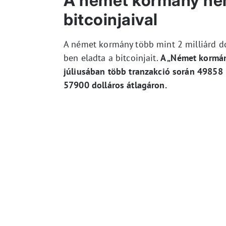
A német kormány nem
bitcoinjaival
A német kormány több mint 2 milliárd do
ben eladta a bitcoinjait.
A „Német kormán
júliusában több tranzakció során 49858 b
57900 dolláros átlagáron.