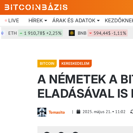
LIVE
HÍREK
ÁRAK ÉS ADATOK
KEZDŐKNE
TH
1 910,78$ +2,25%
BNB
594,44$ -1,11%
S
BITCOIN
KERESKEDELEM
A NÉMETEK A BI
ELADÁSÁVAL IS
2025. május 21.
11:02
Tomasito