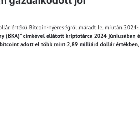
 gazdálkodott jól
llár értékű Bitcoin-nyereségről maradt le, miután 2024-
y (BKA)” címkével ellátott kriptotárca 2024 júniusában 
itcoint adott el több mint 2,89 milliárd dollár értékben,