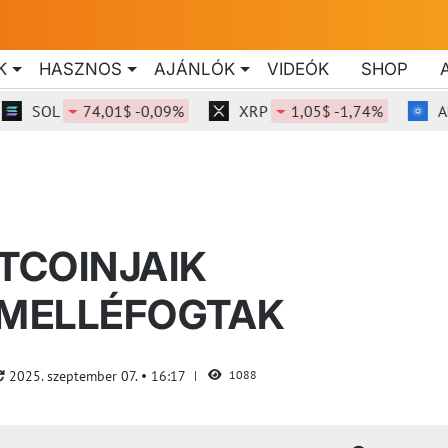
K
HASZNOS
AJÁNLÓK
VIDEÓK
SHOP
OL
74,01$ -0,09%
XRP
1,05$ -1,74%
ADA
TCOINJAIK
 MELLÉFOGTAK
2025. szeptember 07.
16:17
1088