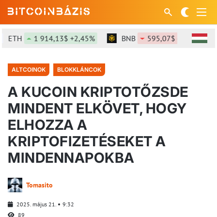
ETH
1 914,13$ +2,45%
BNB
595,07$ -0,68%
ALTCOINOK
BLOKKLÁNCOK
A KUCOIN KRIPTOTŐZSDE
MINDENT ELKÖVET, HOGY
ELHOZZA A
KRIPTOFIZETÉSEKET A
MINDENNAPOKBA
Tomasito
2025. május 21.
9:32
89