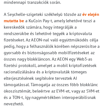
mindennapi tranzakciók során.
A Seychelle-szigeteki székhelyű tőzsde az
év elején
mutatta be
a KuCoin Pay-t, amely lehetővé teszi a
kereskedők számára, hogy integrálják a
rendszerükbe és lehetővé tegyék a kriptovaluta
fizetéseket. Az AEON-nal való együttműködés célja
pedig, hogy a felhasználók körében népszerűsítse a
gyorsabb és biztonságosabb mobilfizetéseket az
összes nagy blokkláncon. Az AEON egy Web3-as
fizetési protokoll, amelyet a mobil kriptofizetések
racionalizálására és a kriptovaluták tömeges
elterjesztésének segítésére terveztek AI
támogatással. Támogatja az összes főbb blokklánc
ökoszisztémát, beleértve az EVM-et, vagy az SVM-et
és a TON-t, így nagymértékben interoperábilisnak
nevezhető.