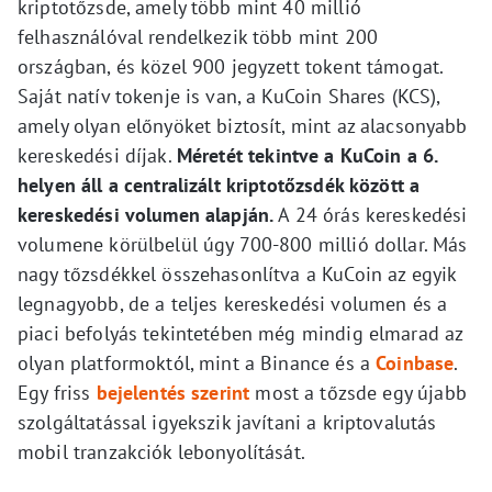
kriptotőzsde, amely több mint 40 millió
felhasználóval rendelkezik több mint 200
országban, és közel 900 jegyzett tokent támogat.
Saját natív tokenje is van, a KuCoin Shares (KCS),
amely olyan előnyöket biztosít, mint az alacsonyabb
kereskedési díjak.
Méretét tekintve a KuCoin a 6.
helyen áll a centralizált kriptotőzsdék között a
kereskedési volumen alapján.
A 24 órás kereskedési
volumene körülbelül úgy 700-800 millió dollar. Más
nagy tőzsdékkel összehasonlítva a KuCoin az egyik
legnagyobb, de a teljes kereskedési volumen és a
piaci befolyás tekintetében még mindig elmarad az
olyan platformoktól, mint a Binance és a
Coinbase
.
Egy friss
bejelentés szerint
most a tőzsde egy újabb
szolgáltatással igyekszik javítani a kriptovalutás
mobil tranzakciók lebonyolítását.