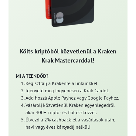
Költs kriptóból közvetlenül a Kraken
Krak Mastercarddal!
MI A TEENDŐD?
Regisztrálj a Krakenre a linkünkkel.
Igényeld meg ingyenesen a Krak Cardot.
Add hozzá Apple Payhez vagy Google Payhez.
Vásárolj közvetlenül Kraken egyenlegedről
akár 400+ kripto- és fiat eszközzel.
Élvezd a 2% cashback-et a vásárlások után,
havi vagy éves kártyadíj nélkül!