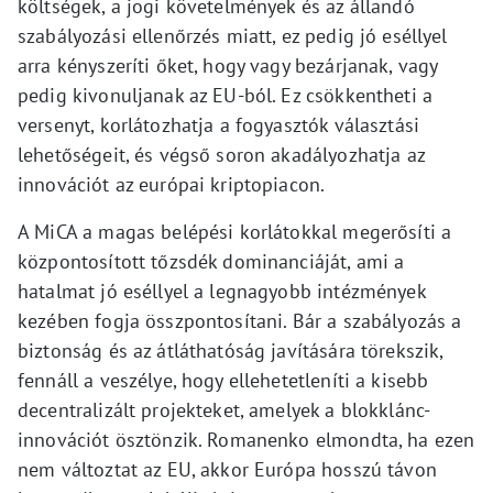
költségek, a jogi követelmények és az állandó
szabályozási ellenőrzés miatt, ez pedig jó eséllyel
arra kényszeríti őket, hogy vagy bezárjanak, vagy
pedig kivonuljanak az EU-ból. Ez csökkentheti a
versenyt, korlátozhatja a fogyasztók választási
lehetőségeit, és végső soron akadályozhatja az
innovációt az európai kriptopiacon.
A MiCA a magas belépési korlátokkal megerősíti a
központosított tőzsdék dominanciáját, ami a
hatalmat jó eséllyel a legnagyobb intézmények
kezében fogja összpontosítani. Bár a szabályozás a
biztonság és az átláthatóság javítására törekszik,
fennáll a veszélye, hogy ellehetetleníti a kisebb
decentralizált projekteket, amelyek a blokklánc-
innovációt ösztönzik. Romanenko elmondta, ha ezen
nem változtat az EU, akkor Európa hosszú távon