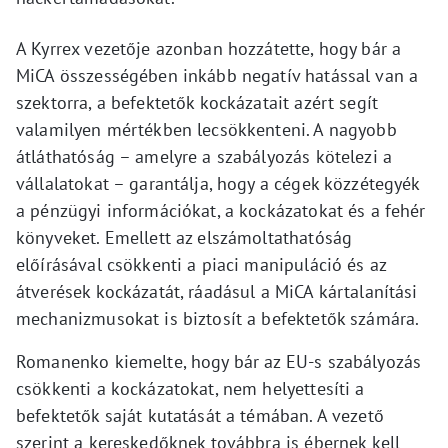
A Kyrrex vezetője azonban hozzátette, hogy bár a
MiCA összességében inkább negatív hatással van a
szektorra, a befektetők kockázatait azért segít
valamilyen mértékben lecsökkenteni. A nagyobb
átláthatóság – amelyre a szabályozás kötelezi a
vállalatokat – garantálja, hogy a cégek közzétegyék
a pénzügyi információkat, a kockázatokat és a fehér
könyveket. Emellett az elszámoltathatóság
előírásával csökkenti a piaci manipuláció és az
átverések kockázatát, ráadásul a MiCA kártalanítási
mechanizmusokat is biztosít a befektetők számára.
Romanenko kiemelte, hogy bár az EU-s szabályozás
csökkenti a kockázatokat, nem helyettesíti a
befektetők saját kutatását a témában. A vezető
szerint a kereskedőknek továbbra is ébernek kell