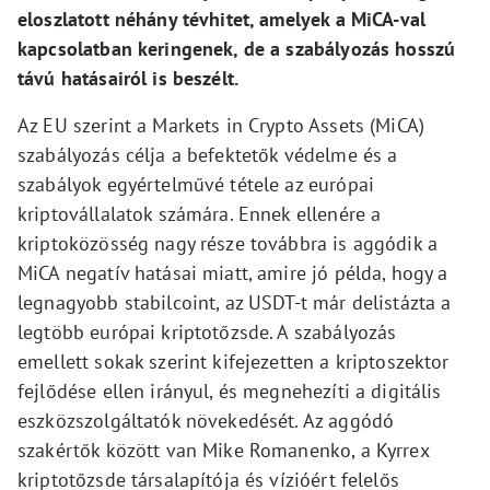
eloszlatott néhány tévhitet, amelyek a MiCA-val
kapcsolatban keringenek, de a szabályozás hosszú
távú hatásairól is beszélt.
Az EU szerint a Markets in Crypto Assets (MiCA)
szabályozás célja a befektetők védelme és a
szabályok egyértelművé tétele az európai
kriptovállalatok számára. Ennek ellenére a
kriptoközösség nagy része továbbra is aggódik a
MiCA negatív hatásai miatt, amire jó példa, hogy a
legnagyobb stabilcoint, az USDT-t már delistázta a
legtöbb európai kriptotőzsde. A szabályozás
emellett sokak szerint kifejezetten a kriptoszektor
fejlődése ellen irányul, és megnehezíti a digitális
eszközszolgáltatók növekedését. Az aggódó
szakértők között van Mike Romanenko, a Kyrrex
kriptotőzsde társalapítója és vízióért felelős