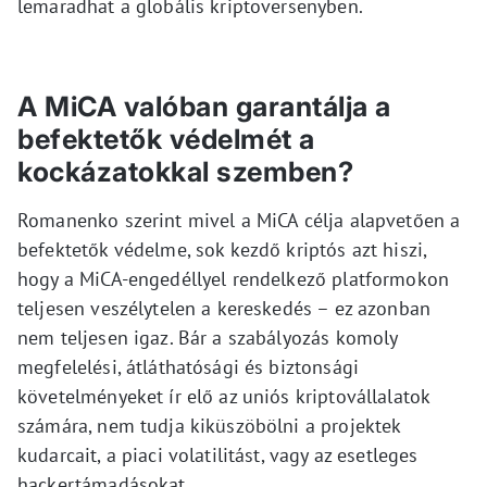
lemaradhat a globális kriptoversenyben.
A MiCA valóban garantálja a
befektetők védelmét a
kockázatokkal szemben?
Romanenko szerint mivel a MiCA célja alapvetően a
befektetők védelme, sok kezdő kriptós azt hiszi,
hogy a MiCA-engedéllyel rendelkező platformokon
teljesen veszélytelen a kereskedés – ez azonban
nem teljesen igaz. Bár a szabályozás komoly
megfelelési, átláthatósági és biztonsági
követelményeket ír elő az uniós kriptovállalatok
számára, nem tudja kiküszöbölni a projektek
kudarcait, a piaci volatilitást, vagy az esetleges
hackertámadásokat.