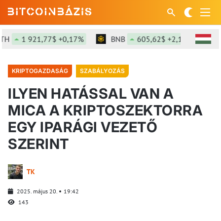
1 921,77$ +0,17%
BNB
605,62$ +2,11%
SO
KRIPTOGAZDASÁG
SZABÁLYOZÁS
ILYEN HATÁSSAL VAN A
MICA A KRIPTOSZEKTORRA
EGY IPARÁGI VEZETŐ
SZERINT
TK
2025. május 20.
19:42
143