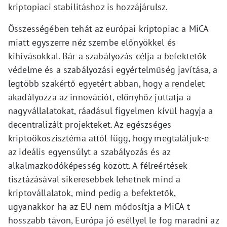
kriptopiaci stabilitáshoz is hozzájárulsz.
Összességében tehát az európai kriptopiac a MiCA
miatt egyszerre néz szembe előnyökkel és
kihívásokkal. Bár a szabályozás célja a befektetők
védelme és a szabályozási egyértelműség javítása, a
legtöbb szakértő egyetért abban, hogy a rendelet
akadályozza az innovációt, előnyhöz juttatja a
nagyvállalatokat, ráadásul figyelmen kívül hagyja a
decentralizált projekteket. Az egészséges
kriptoökoszisztéma attól függ, hogy megtaláljuk-e
az ideális egyensúlyt a szabályozás és az
alkalmazkodóképesség között. A félreértések
tisztázásával sikeresebbek lehetnek mind a
kriptovállalatok, mind pedig a befektetők,
ugyanakkor ha az EU nem módosítja a MiCA-t
hosszabb távon, Európa jó eséllyel le fog maradni az