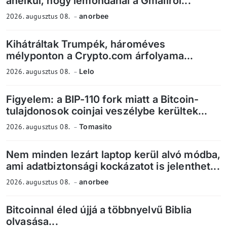
anélkül, hogy lemondanál a Gmailről...
2026. augusztus 08.
anorbee
Kihátráltak Trumpék, hároméves
mélyponton a Crypto.com árfolyama...
2026. augusztus 08.
Lelo
Figyelem: a BIP-110 fork miatt a Bitcoin-
tulajdonosok coinjai veszélybe kerültek...
2026. augusztus 08.
Tomasito
Nem minden lezárt laptop kerül alvó módba,
ami adatbiztonsági kockázatot is jelenthet...
2026. augusztus 08.
anorbee
Bitcoinnal éled újjá a többnyelvű Biblia
olvasása...