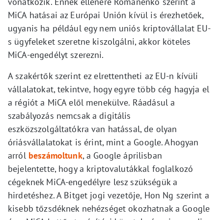
vonatkozik. Ennek ellenére Romanenko szerint a
MiCA hatásai az Európai Unión kívül is érezhetőek,
ugyanis ha például egy nem uniós kriptovállalat EU-
s ügyfeleket szeretne kiszolgálni, akkor köteles
MiCA-engedélyt szerezni.
A szakértők szerint ez elrettentheti az EU-n kívüli
vállalatokat, tekintve, hogy egyre több cég hagyja el
a régiót a MiCA elől menekülve. Ráadásul a
szabályozás nemcsak a digitális
eszközszolgáltatókra van hatással, de olyan
óriásvállalatokat is érint, mint a Google. Ahogyan
arról
beszámoltunk
, a Google áprilisban
bejelentette, hogy a kriptovalutákkal foglalkozó
cégeknek MiCA-engedélyre lesz szükségük a
hirdetéshez. A Bitget jogi vezetője, Hon Ng szerint a
kisebb tőzsdéknek nehézséget okozhatnak a Google