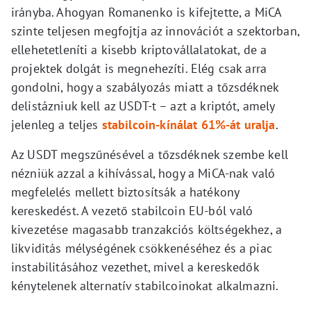
irányba. Ahogyan Romanenko is kifejtette, a MiCA
szinte teljesen megfojtja az innovációt a szektorban,
ellehetetleníti a kisebb kriptovállalatokat, de a
projektek dolgát is megnehezíti. Elég csak arra
gondolni, hogy a szabályozás miatt a tőzsdéknek
delistázniuk kell az USDT-t – azt a kriptót, amely
jelenleg a teljes
stabilcoin-kínálat 61%-át uralja
.
Az USDT megszűnésével a tőzsdéknek szembe kell
nézniük azzal a kihívással, hogy a MiCA-nak való
megfelelés mellett biztosítsák a hatékony
kereskedést. A vezető stabilcoin EU-ból való
kivezetése magasabb tranzakciós költségekhez, a
likviditás mélységének csökkenéséhez és a piac
instabilitásához vezethet, mivel a kereskedők
kénytelenek alternatív stabilcoinokat alkalmazni.