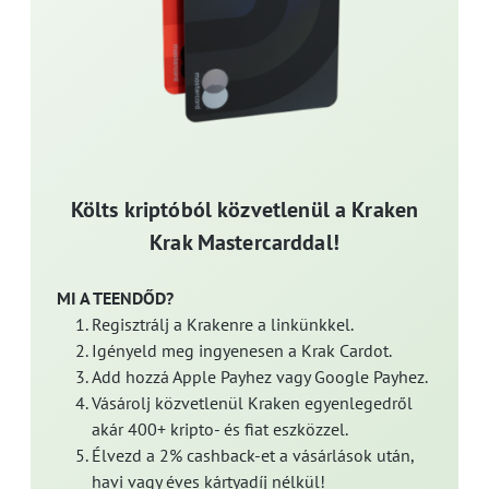
Költs kriptóból közvetlenül a Kraken
Krak Mastercarddal!
MI A TEENDŐD?
Regisztrálj a Krakenre a linkünkkel.
Igényeld meg ingyenesen a Krak Cardot.
Add hozzá Apple Payhez vagy Google Payhez.
Vásárolj közvetlenül Kraken egyenlegedről
akár 400+ kripto- és fiat eszközzel.
Élvezd a 2% cashback-et a vásárlások után,
havi vagy éves kártyadíj nélkül!