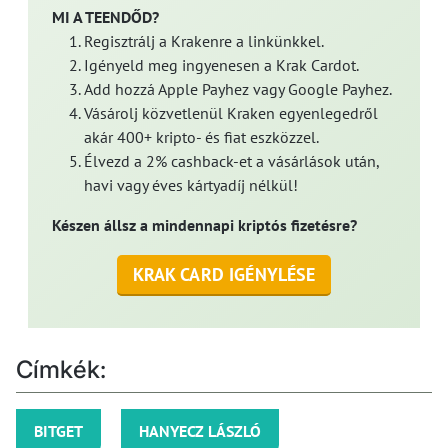
MI A TEENDŐD?
Regisztrálj a Krakenre a linkünkkel.
Igényeld meg ingyenesen a Krak Cardot.
Add hozzá Apple Payhez vagy Google Payhez.
Vásárolj közvetlenül Kraken egyenlegedről
akár 400+ kripto- és fiat eszközzel.
Élvezd a 2% cashback-et a vásárlások után,
havi vagy éves kártyadíj nélkül!
Készen állsz a mindennapi kriptós fizetésre?
KRAK CARD IGÉNYLÉSE
Címkék:
BITGET
HANYECZ LÁSZLÓ