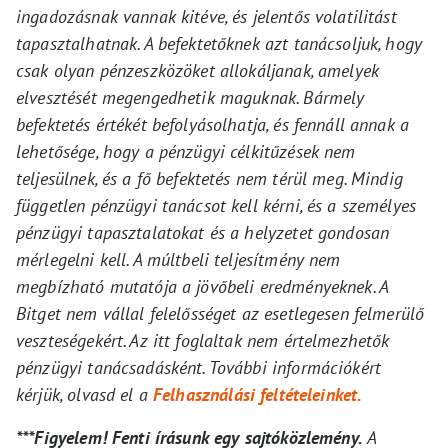
ingadozásnak vannak kitéve, és jelentős volatilitást
tapasztalhatnak. A befektetőknek azt tanácsoljuk, hogy
csak olyan pénzeszközöket allokáljanak, amelyek
elvesztését megengedhetik maguknak. Bármely
befektetés értékét befolyásolhatja, és fennáll annak a
lehetősége, hogy a pénzügyi célkitűzések nem
teljesülnek, és a fő befektetés nem térül meg. Mindig
független pénzügyi tanácsot kell kérni, és a személyes
pénzügyi tapasztalatokat és a helyzetet gondosan
mérlegelni kell. A múltbeli teljesítmény nem
megbízható mutatója a jövőbeli eredményeknek. A
Bitget nem vállal felelősséget az esetlegesen felmerülő
veszteségekért. Az itt foglaltak nem értelmezhetők
pénzügyi tanácsadásként. További információkért
kérjük, olvasd el a
Felhasználási feltételeinket.
***Figyelem! Fenti írásunk egy sajtóközlemény.
A