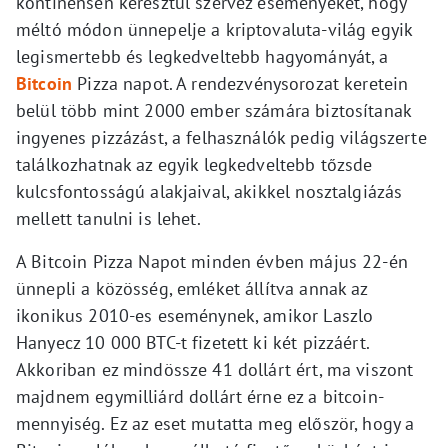
kontinensen keresztül szervez eseményeket, hogy
méltó módon ünnepelje a kriptovaluta-világ egyik
legismertebb és legkedveltebb hagyományát, a
Bitcoin
Pizza napot. A rendezvénysorozat keretein
belül több mint 2000 ember számára biztosítanak
ingyenes pizzázást, a felhasználók pedig világszerte
találkozhatnak az egyik legkedveltebb tőzsde
kulcsfontosságú alakjaival, akikkel nosztalgiázás
mellett tanulni is lehet.
A Bitcoin Pizza Napot minden évben május 22-én
ünnepli a közösség, emléket állítva annak az
ikonikus 2010-es eseménynek, amikor Laszlo
Hanyecz 10 000 BTC-t fizetett ki két pizzáért.
Akkoriban ez mindössze 41 dollárt ért, ma viszont
majdnem egymilliárd dollárt érne ez a bitcoin-
mennyiség. Ez az eset mutatta meg először, hogy a