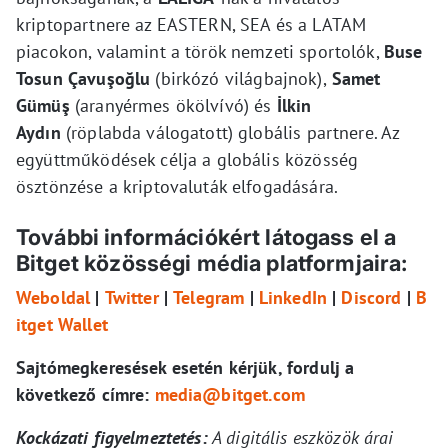
kriptopartnere az EASTERN, SEA és a LATAM
piacokon, valamint a török nemzeti sportolók,
Buse
Tosun Çavuşoğlu
(birkózó világbajnok),
Samet
Gümüş
(aranyérmes ökölvívó) és
İlkin
Aydın
(röplabda válogatott) globális partnere. Az
együttműködések célja a globális közösség
ösztönzése a kriptovaluták elfogadására.
További információkért látogass el a
Bitget közösségi média platformjaira:
Weboldal
|
Twitter
|
Telegram
|
LinkedIn
|
Discord
|
B
itget Wallet
Sajtómegkeresések esetén kérjük, fordulj a
következő címre:
media@bitget.com
Kockázati figyelmeztetés:
A digitális eszközök árai