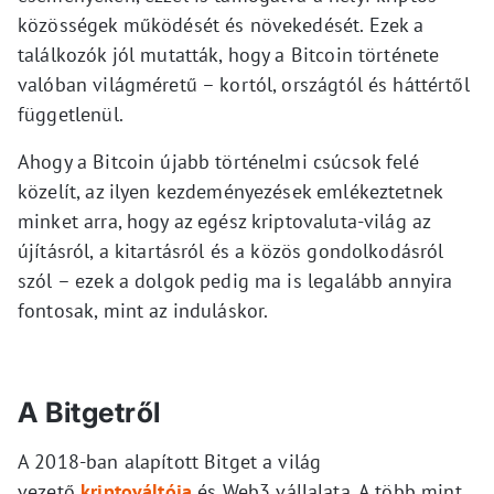
közösségek működését és növekedését. Ezek a
találkozók jól mutatták, hogy a Bitcoin története
valóban világméretű – kortól, országtól és háttértől
függetlenül.
Ahogy a Bitcoin újabb történelmi csúcsok felé
közelít, az ilyen kezdeményezések emlékeztetnek
minket arra, hogy az egész kriptovaluta-világ az
újításról, a kitartásról és a közös gondolkodásról
szól – ezek a dolgok pedig ma is legalább annyira
fontosak, mint az induláskor.
A Bitgetről
A 2018-ban alapított Bitget a világ
vezető
kriptováltója
és Web3 vállalata. A több mint