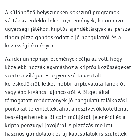
A különböző helyszíneken sokszínű programok
várták az érdeklődőket: nyeremények, különböző
ügyességi játékos, kriptós ajándéktárgyak és persze
finom pizza gondoskodott a jó hangulatról és a
közösségi élményről.
Az idei ünnepnapi események célja az volt, hogy
közelebb hozzák egymáshoz a kriptós közösségeket
szerte a világon – legyen szó tapasztalt
kereskedőkről, lelkes hobbi-kriptovaluta fanokról
vagy épp kíváncsi újoncokról. A Bitget által
támogatott rendezvények jó hangulatú találkozási
pontokat teremtettek, ahol a résztvevők kötetlenül
beszélgethettek a Bitcoin múltjáról, jelenéről és a
kripto pénzügyi jövőjéről. A pizzázás mellett
hasznos gondolatok és új kapcsolatok is születtek –