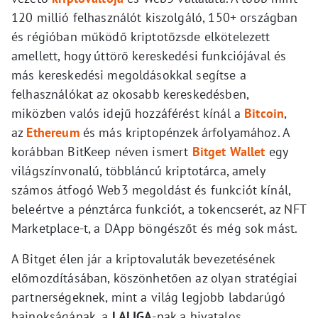
120 millió felhasználót kiszolgáló, 150+ országban
és régióban működő kriptotőzsde elkötelezett
amellett, hogy úttörő kereskedési funkciójával és
más kereskedési megoldásokkal segítse a
felhasználókat az okosabb kereskedésben,
miközben valós idejű hozzáférést kínál a
Bitcoin
,
az
Ethereum
és más kriptopénzek árfolyamához. A
korábban BitKeep néven ismert
Bitget Wallet
egy
világszínvonalú, többláncú kriptotárca, amely
számos átfogó Web3 megoldást és funkciót kínál,
beleértve a pénztárca funkciót, a tokencserét, az NFT
Marketplace-t, a DApp böngészőt és még sok mást.
A Bitget élen jár a kriptovaluták bevezetésének
előmozdításában, köszönhetően az olyan stratégiai
partnerségeknek, mint a világ legjobb labdarúgó
bajnokságának, a
LALIGA
-nak a hivatalos