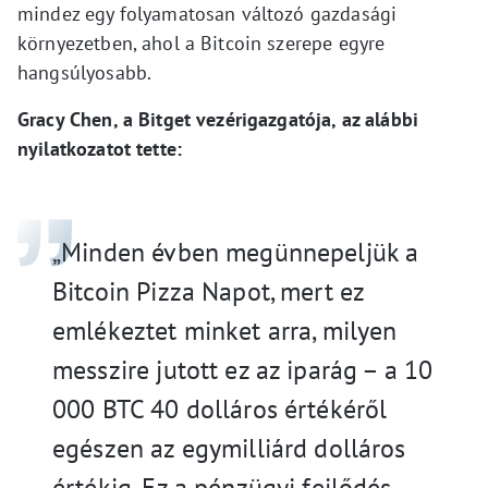
mindez egy folyamatosan változó gazdasági
környezetben, ahol a Bitcoin szerepe egyre
hangsúlyosabb.
Gracy Chen, a Bitget vezérigazgatója, az alábbi
nyilatkozatot tette:
„Minden évben megünnepeljük a
Bitcoin Pizza Napot, mert ez
emlékeztet minket arra, milyen
messzire jutott ez az iparág – a 10
000 BTC 40 dolláros értékéről
egészen az egymilliárd dolláros
értékig. Ez a pénzügyi fejlődés