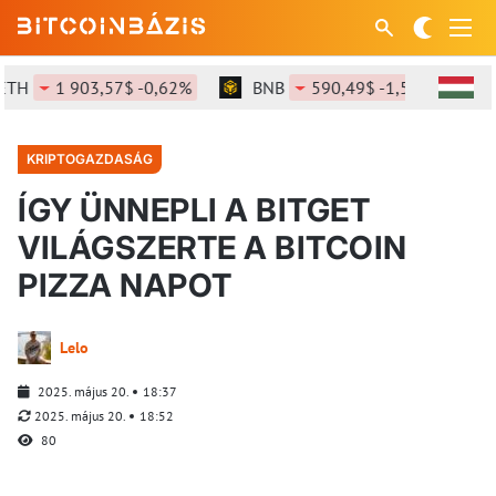
H
1 903,57$ -0,62%
BNB
590,49$ -1,51%
SO
KRIPTOGAZDASÁG
ÍGY ÜNNEPLI A BITGET
VILÁGSZERTE A BITCOIN
PIZZA NAPOT
Lelo
2025. május 20.
18:37
2025. május 20.
18:52
80