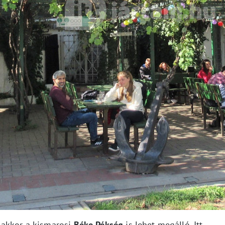
 akkor a kismarosi
Béke Pékség
is lehet megálló. Itt