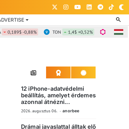
ADVERTISE
$ -0,88%
TON
1,4$ +0,52%
DOT
0,836$ -1,
12 iPhone-adatvédelmi
beállítás, amelyet érdemes
azonnal átnézni...
2026. augusztus 06.
anorbee
Drámai javaslattal álltak elő