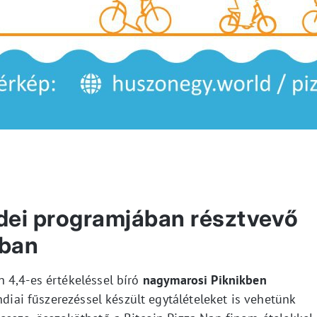
idei programjában résztvevő
rban
 4,4-es értékeléssel bíró
nagymarosi Piknikben
ndiai fűszerezéssel készült egytálételeket is vehetünk