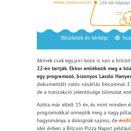
Akinek csak egy pici köze is van a bitcoi
22-én tartják. Ekkor emlékezik meg a kö
egy programozó, bizonyos Laszlo Hanyecz,
dokumentált valós vásárlás bitcoinnal. 
de a tranzakció jelentősége túlmutat eze
Azóta már eltelt 15 év, és mint minden 
programokkal ünneplik meg a nagy pilla
hagyománya a dolognak sajnos, de
évrő
idei évben a Bitcoin Pizza Napot példáu