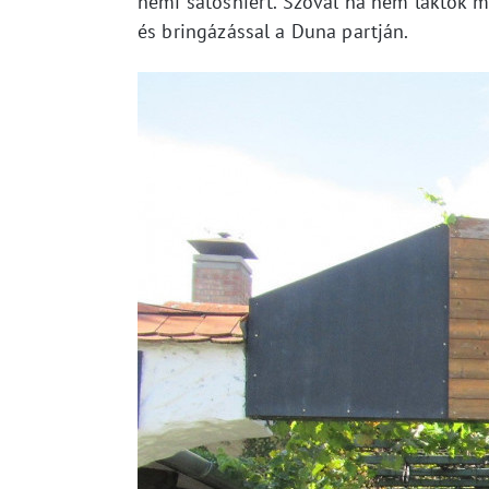
némi satoshiért. Szóval ha nem laktok m
és bringázással a Duna partján.