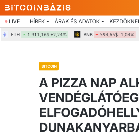
LIVE
HÍREK
ÁRAK ÉS ADATOK
KEZDŐKNE
H
1 911,16$ +2,24%
BNB
594,65$ -1,04%
SO
BITCOIN
A PIZZA NAP A
VENDÉGLÁTÓEGY
ELFOGADÓHELLY
DUNAKANYARB