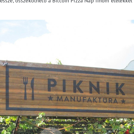
essze, összeköthető a Bitcoin Pizza Nap finom ételekkel