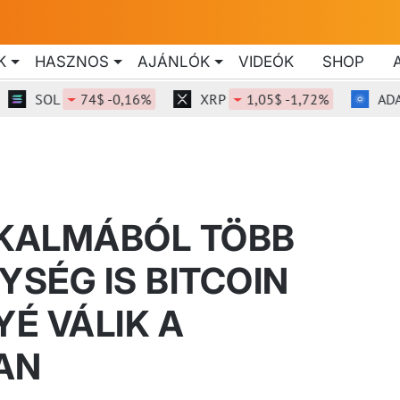
K
HASZNOS
AJÁNLÓK
VIDEÓK
SHOP
L
74$ -0,16%
XRP
1,05$ -1,72%
ADA
0,189
LKALMÁBÓL TÖBB
SÉG IS BITCOIN
É VÁLIK A
AN