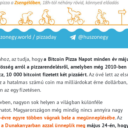
nhoz, az tudja, hogy
a Bitcoin Pizza Napot minden év máj
zösség arról a pizzarendelésről, amelyben még 2010-ben
 10 000 bitcoint fizetett két pizzáért.
Az övé lett az els
Ez a hatalmas számú coin ma milliárdokat érne dollárban,
n az egy fizetésen.
évben, nagyon sok helyen a világban különféle
natot. Magyarországon még mindig nincs annyira nagy
l-évre egyre többen vágnak bele a megünneplésébe
. Az
l
a Dunakanyarban azzal ünneplik meg
május 24-én, hog