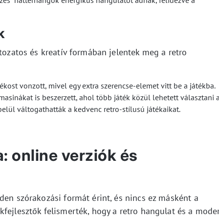
üzes” háttérhangok energikus hangulatot adnak, felidézve a
k
ltozatos és kreatív formában jelentek meg a retro
kost vonzott, mivel egy extra szerencse-elemet vitt be a játékba.
inákat is beszerzett, ahol több játék közül lehetett választani 
lül váltogathatták a kedvenc retro-stílusú játékaikat.
a: online verziók és
den szórakozási formát érint, és nincs ez másként a
kfejlesztők felismerték, hogy a retro hangulat és a mode