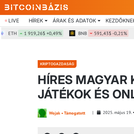
LIVE
HÍREK
ÁRAK ÉS ADATOK
KEZDŐKNE
TH
1 919,26$ +0,49%
BNB
591,43$ -0,21%
KRIPTOGAZDASÁG
HÍRES MAGYAR
JÁTÉKOK ÉS ONL
2025. május 19.
Wojak • Támogatott