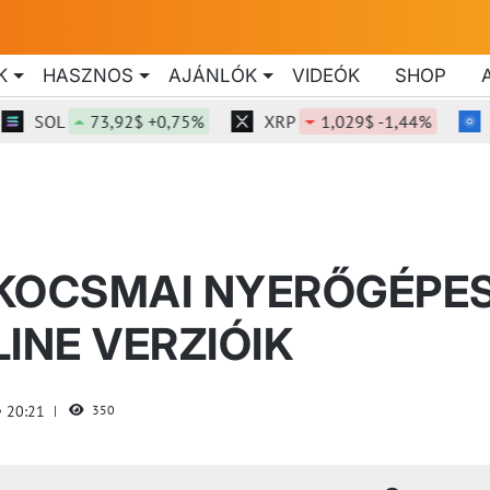
K
HASZNOS
AJÁNLÓK
VIDEÓK
SHOP
SOL
73,92$ +0,75%
XRP
1,029$ -1,44%
ADA
 KOCSMAI NYERŐGÉPE
INE VERZIÓIK
20:21
350