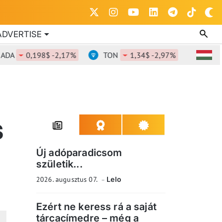
ADVERTISE
0,198$ -2,17%
TON
1,34$ -2,97%
DOT
0,8
S
Új adóparadicsom
születik...
2026. augusztus 07.
Lelo
Ezért ne keress rá a saját
tárcacímedre – még a