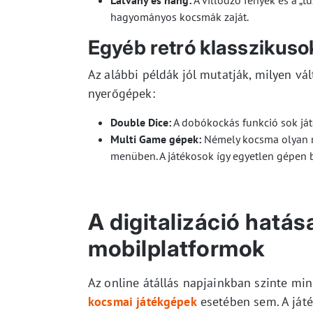
Látvány és hang:
A villódzó fények és a „t
hagyományos kocsmák zaját.
Egyéb retró klasszikuso
Az alábbi példák jól mutatják, milyen vá
nyerőgépek:
Double Dice:
A dobókockás funkció sok játé
Multi Game gépek:
Némely kocsma olyan mas
menüben. A játékosok így egyetlen gépen be
A digitalizáció hatás
mobilplatformok
Az online átállás napjainkban szinte min
kocsmai játékgépek
esetében sem. A játé