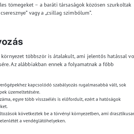
éles tömegeket – a baráti társaságok közösen szurkoltak
cseresznye” vagy a „csillag szimbólum”.
yozás
környezet többször is átalakult, ami jelentős hatással vo
ére. Az alábbiakban ennek a folyamatnak a főbb
 nyerőgépekhez kapcsolódó szabályozás rugalmasabbá vált, sok
pek üzemeltetésére.
záma, egyre több visszaélés is előfordult, ezért a hatóságok
ket.
ltozások következtek be a törvényi környezetben, ami drasztikusa
elenlétét a vendéglátóhelyeken.