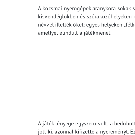
A kocsmai nyerőgépek aranykora sokak sz
kisvendéglőkben és szórakozóhelyeken m
névvel illették őket: egyes helyeken „fél
amellyel elindult a játékmenet.
A játék lényege egyszerű volt: a bedobo
jött ki, azonnal kifizette a nyereményt. 