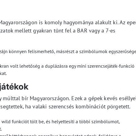
Magyarországon is komoly hagyománya alakult ki. Az eper
kzatok mellett gyakran tűnt fel a BAR vagy a 7-es
zájn könnyen felismerhető, másrészt a szimbólumok egyszerűség
akran volt lehetőség a duplázásra egy mini szerencsejáték-funkció
kat.
 játékok
y múlttal bír Magyarországon. Ezek a gépek kevés eséllyel
gtettek, ha valaki szerencsés kombinációt pörgetett.
ild funkciót tölt be, és helyettesíti a többi szimbólumot,
.