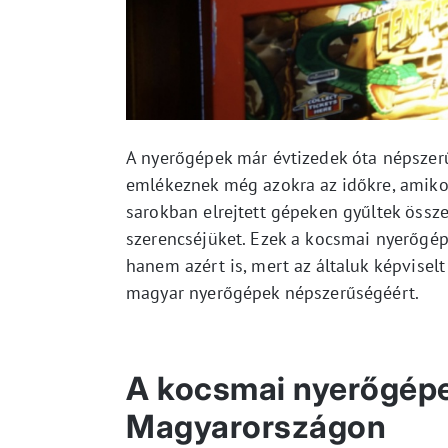
A nyerőgépek már évtizedek óta népszer
emlékeznek még azokra az időkre, amikor
sarokban elrejtett gépeken gyűltek össze
szerencséjüket. Ezek a kocsmai nyerőgép
hanem azért is, mert az általuk képvisel
magyar nyerőgépek népszerűségéért.
A kocsmai nyerőgépe
Magyarországon