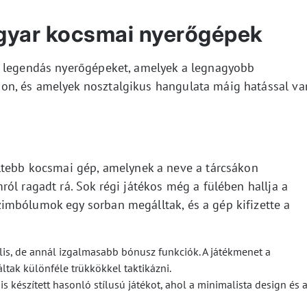
gyar kocsmai nyerőgépek
a legendás nyerőgépeket, amelyek a legnagyobb
n, és amelyek nosztalgikus hangulata máig hatással va
ltebb kocsmai gép, amelynek a neve a tárcsákon
ól ragadt rá. Sok régi játékos még a fülében hallja a
imbólumok egy sorban megálltak, és a gép kifizette a
lis, de annál izgalmasabb bónusz funkciók. A játékmenet a
tak különféle trükkökkel taktikázni.
is készített hasonló stílusú játékot, ahol a minimalista design és 