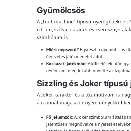
Gyümölcsös
A „fruit machine” típusú nyerőgépeknek 
citrom, szilva, narancs és cseresznye ala
szimbólum is.
Miért népszerű?
Egyrészt a gyümölcsös di
élvezetes játékmenetet adott.
Kockázati játékmód:
A kifizetések után gy
révén, ami még inkább növelte az izgalma
Sizzling és Joker típusú
A Joker karakter és a tűz motívum is nag
ám annál magasabb nyereményekkel kecse
Fő jellemzők:
A Joker szimbólum általában w
jelentősen megnövelve a nyerési esélyeket