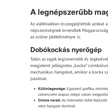
A legnépszerűbb ma
Az alábbiakban összegyűjtöttük azokat 
népszerűségnek örvendtek Magyarországo
az online játékélményre is.
Dobókockás nyerőgép
Talán az egyik legismertebb és legkedve
megjelenő jellegzetes „kocka” szimbólumr
mechanikus hangokat, amikor a kocka sz
jutalmat.
Különlegessége:
Egyszerű grafika, minimá
szerencsére alapul, mégis sokan megpróbál
Online verzió:
Az interneten több fejlesztő 
retro hangzás dominál.