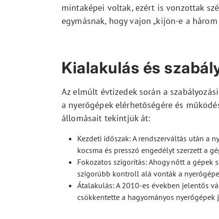
mintaképei voltak, ezért is vonzottak sz
egymásnak, hogy vajon „kijön-e a három 
Kialakulás és szabál
Az elmúlt évtizedek során a szabályozási 
a nyerőgépek elérhetőségére és működés
állomásait tekintjük át:
Kezdeti időszak: A rendszerváltás után a
kocsma és presszó engedélyt szerzett a gé
Fokozatos szigorítás: Ahogy nőtt a gépek s
szigorúbb kontroll alá vonták a nyerőgépe
Átalakulás: A 2010-es években jelentős vá
csökkentette a hagyományos nyerőgépek j