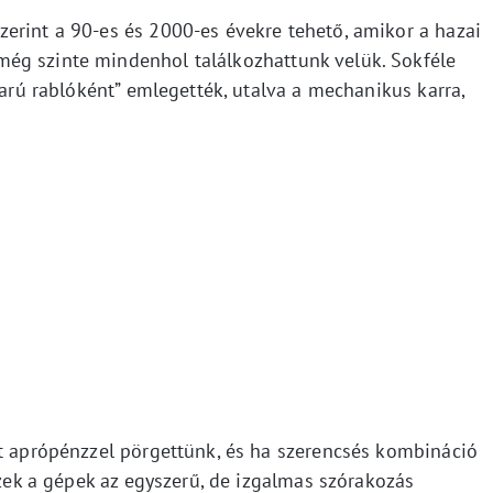
erint a 90-es és 2000-es évekre tehető, amikor a hazai
ég szinte mindenhol találkozhattunk velük. Sokféle
karú rablóként” emlegették, utalva a mechanikus karra,
tt aprópénzzel pörgettünk, és ha szerencsés kombináció
Ezek a gépek az egyszerű, de izgalmas szórakozás