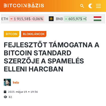
TH
1 915,58$ -0,06%
BNB
603,97$ +0,07%
S
BITCOIN
BLOKKLÁNCOK
FEJLESZTŐT TÁMOGATNA A
BITCOIN STANDARD
SZERZŐJE A SPAMELÉS
ELLENI HARCBAN
balu
2025. május 19.
19:36
82