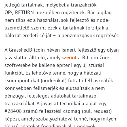
jellegű tartalmak, melyeket a tranzakciók
OP\_RETURN mezőjében rögzítenek. Bár jogilag
nem tilos ez a használat, sok fejlesztő és node-
üzemeltető szerint ezek a tartalmak torzítják a
hálózat eredeti célját – a pénzmozgások rögzítését.
A GrassFedBitcoin néven ismert fejlesztő egy olyan
javaslattal állt elő, amely
szerint
a Bitcoin Core
szoftverébe be kellene építeni egy új szűrési
funkciót. Ez lehetővé tenné, hogy a hálózati
csomópontokat (node-okat) futtató felhasználók
könnyebben felismerjék és elutasítsák a nem
pénzügyi, felesleges adatokat tartalmazó
tranzakciókat. A javaslat technikai alapját egy
#28408 számú fejlesztési csomag (pull request)
képezi, amely szabályozhatóvá tenné, hogy milyen
típusú adatokat fogadjanak el a node-ok