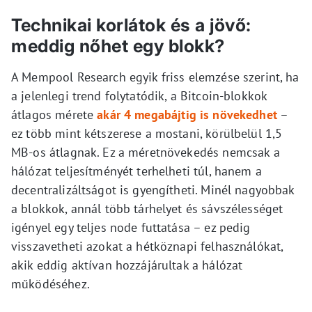
Technikai korlátok és a jövő:
meddig nőhet egy blokk?
A Mempool Research egyik friss elemzése szerint, ha
a jelenlegi trend folytatódik, a Bitcoin-blokkok
átlagos mérete
akár 4 megabájtig is növekedhet
–
ez több mint kétszerese a mostani, körülbelül 1,5
MB-os átlagnak. Ez a méretnövekedés nemcsak a
hálózat teljesítményét terhelheti túl, hanem a
decentralizáltságot is gyengítheti. Minél nagyobbak
a blokkok, annál több tárhelyet és sávszélességet
igényel egy teljes node futtatása – ez pedig
visszavetheti azokat a hétköznapi felhasználókat,
akik eddig aktívan hozzájárultak a hálózat
működéséhez.