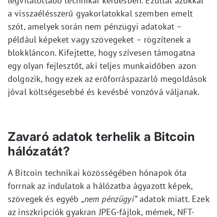
legvitatottabb technikai kérdésben. Ezúttal azokkal
a visszaélésszerű gyakorlatokkal szemben emelt
szót, amelyek során nem pénzügyi adatokat –
például képeket vagy szövegeket – rögzítenek a
blokkláncon. Kifejtette, hogy szívesen támogatna
egy olyan fejlesztőt, aki teljes munkaidőben azon
dolgozik, hogy ezek az erőforráspazarló megoldások
jóval költségesebbé és kevésbé vonzóvá váljanak.
Zavaró adatok terhelik a Bitcoin
hálózatát?
A Bitcoin technikai közösségében hónapok óta
forrnak az indulatok a hálózatba ágyazott képek,
szövegek és egyéb
„nem pénzügyi”
adatok miatt. Ezek
az inszkripciók gyakran JPEG-fájlok, mémek, NFT-