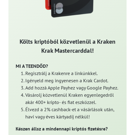
Költs kriptóból közvetlenül a Kraken
Krak Mastercarddal!
MI A TEENDŐD?
Regisztrálj a Krakenre a linkünkkel.
Igényeld meg ingyenesen a Krak Cardot.
Add hozzá Apple Payhez vagy Google Payhez.
Vásárolj közvetlenül Kraken egyenlegedről
akár 400+ kripto- és fiat eszközzel.
Élvezd a 2% cashback-et a vásárlások után,
havi vagy éves kártyadíj nélkül!
Készen állsz a mindennapi kriptós fizetésre?