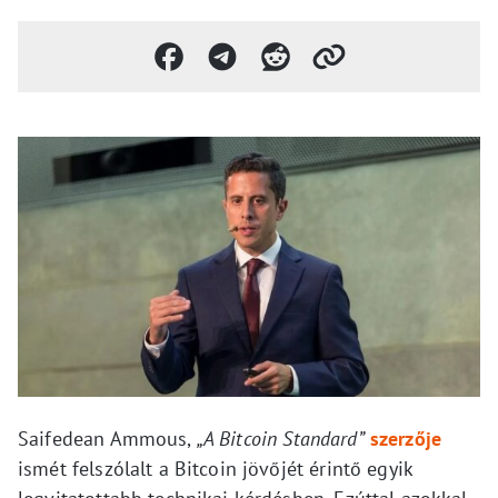
Saifedean Ammous,
„A Bitcoin Standard”
szerzője
ismét felszólalt a Bitcoin jövőjét érintő egyik