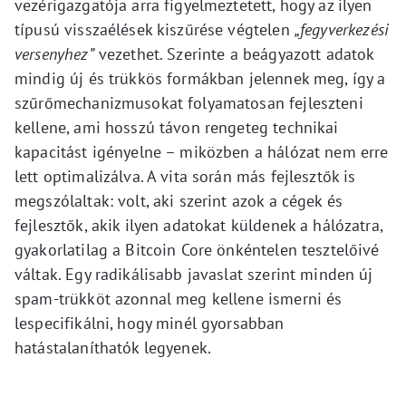
vezérigazgatója arra figyelmeztetett, hogy az ilyen
típusú visszaélések kiszűrése végtelen
„fegyverkezési
versenyhez”
vezethet. Szerinte a beágyazott adatok
mindig új és trükkös formákban jelennek meg, így a
szűrőmechanizmusokat folyamatosan fejleszteni
kellene, ami hosszú távon rengeteg technikai
kapacitást igényelne – miközben a hálózat nem erre
lett optimalizálva. A vita során más fejlesztők is
megszólaltak: volt, aki szerint azok a cégek és
fejlesztők, akik ilyen adatokat küldenek a hálózatra,
gyakorlatilag a Bitcoin Core önkéntelen tesztelőivé
váltak. Egy radikálisabb javaslat szerint minden új
spam-trükköt azonnal meg kellene ismerni és
lespecifikálni, hogy minél gyorsabban
hatástalaníthatók legyenek.