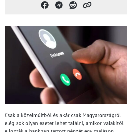
Csak a közelmúltból és akár csak Magyarországról
elég sok olyan esetet lehet találni, amikor valakitől
ellopták a bankban tartott pénzét egy csaláson