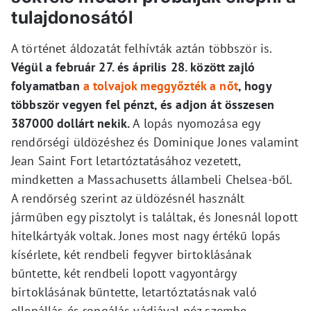
tulajdonosától
A történet áldozatát felhívták aztán többször is.
Végül a február 27. és április 28. között zajló
folyamatban
a tolvajok meggyőzték a nőt
, hogy
többször vegyen fel pénzt, és adjon át összesen
387000 dollárt nekik.
A lopás nyomozása egy
rendőrségi üldözéshez és Dominique Jones valamint
Jean Saint Fort letartóztatásához vezetett,
mindketten a Massachusetts állambeli Chelsea-ből.
A rendőrség szerint az üldözésnél használt
járműben egy pisztolyt is találtak, és Jonesnál lopott
hitelkártyák voltak. Jones most nagy értékű lopás
kísérlete, két rendbeli fegyver birtoklásának
bűntette, két rendbeli lopott vagyontárgy
birtoklásának bűntette, letartóztatásnak való
ellenállás és rongálás vádjával néz szembe.