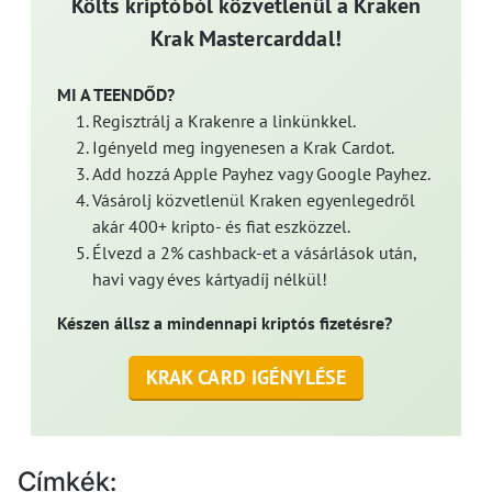
Költs kriptóból közvetlenül a Kraken
Krak Mastercarddal!
MI A TEENDŐD?
Regisztrálj a Krakenre a linkünkkel.
Igényeld meg ingyenesen a Krak Cardot.
Add hozzá Apple Payhez vagy Google Payhez.
Vásárolj közvetlenül Kraken egyenlegedről
akár 400+ kripto- és fiat eszközzel.
Élvezd a 2% cashback-et a vásárlások után,
havi vagy éves kártyadíj nélkül!
Készen állsz a mindennapi kriptós fizetésre?
KRAK CARD IGÉNYLÉSE
Címkék: