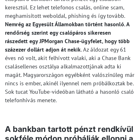
keresztül. Ez lehet telefonos csalás, online scam,
meghamisított weboldal, phishing és így tovább.
Nemrég az Egyesült Államokban történt hasonló. A
rendőrség szerint egy csalópáros sikeresen
rászedett egy JPMorgan Chase-ügyfelet, hogy több
százezer dollárt adjon át nekik
. Az áldozat egy 61
éves nő volt, akit felhívott valaki, aki a Chase Bank
csalásellenes osztálya alkalmazottjának adta ki
magát. Magyarországon egyébként valószínűleg már
nincs is ember, akinél ilyennel nem próbálkoztak be.
Sok tucat YouTube-videóban látható a hasonló csaló
telefonhívás menete.
A bankban tartott pénzt rendkívül
sokféle módon próbálják ellopni a