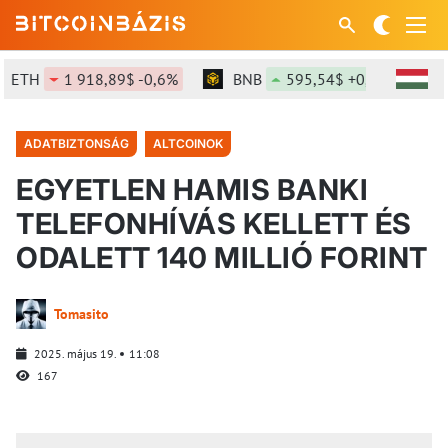
H
1 918,89$ -0,6%
BNB
595,54$ +0,61%
SOL
ADATBIZTONSÁG
ALTCOINOK
EGYETLEN HAMIS BANKI
TELEFONHÍVÁS KELLETT ÉS
ODALETT 140 MILLIÓ FORINT
Tomasito
2025. május 19.
11:08
167