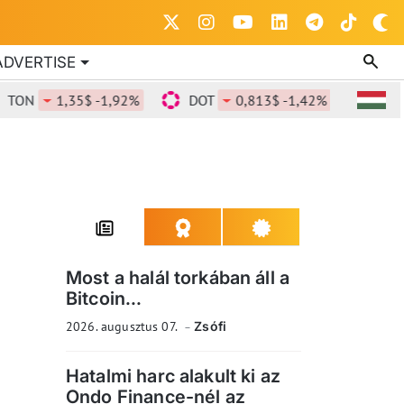
ADVERTISE
1,35$ -1,92%
DOT
0,813$ -1,42%
DOGE
0,
Most a halál torkában áll a
Bitcoin...
2026. augusztus 07.
Zsófi
Hatalmi harc alakult ki az
Ondo Finance-nél az