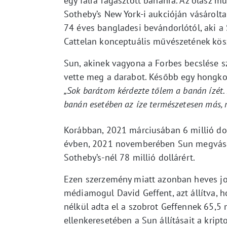
egy falra ragasztott banánra. Az olasz 
Sotheby’s New York-i aukcióján vásárolt
74 éves bangladesi bevándorlótól, aki a
Cattelan konceptuális művészetének kö
Sun, akinek vagyona a Forbes becslése sz
vette meg a darabot. Később egy hongko
„Sok barátom kérdezte tőlem a banán ízét. 
banán esetében az íze természetesen más, 
Korábban, 2021 márciusában 6 millió dol
évben, 2021 novemberében Sun megvásár
Sotheby’s-nél 78 millió dollárért.
Ezen szerzemény miatt azonban heves jog
médiamogul David Geffent, azt állítva, h
nélkül adta el a szobrot Geffennek 65,5 
ellenkeresetében a Sun állításait a krip