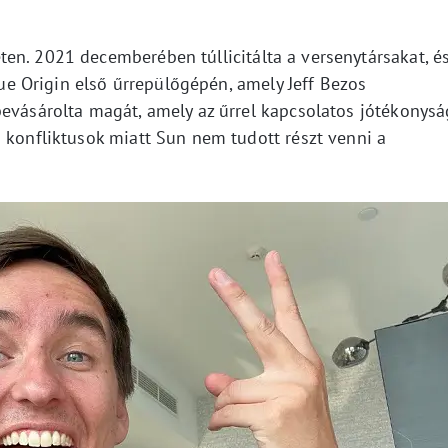
en. 2021 decemberében túllicitálta a versenytársakat, é
Blue Origin első űrrepülőgépén, amely Jeff Bezos
bevásárolta magát, amely az űrrel kapcsolatos jótékonysá
 konfliktusok miatt Sun nem tudott részt venni a