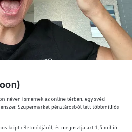
Moon)
oon néven ismernek az online térben, egy svéd
uenszer. Szupermarket pénztárosból lett többmilliós
os kriptoéletmódjáról, és megosztja azt 1,5 millió