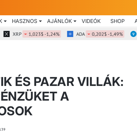
K
HASZNOS
AJÁNLÓK
VIDEÓK
SHOP
XRP
1,023$ -1,24%
ADA
0,202$ -1,49%
TON
K ÉS PAZAR VILLÁK:
PÉNZÜKET A
MOSOK
139