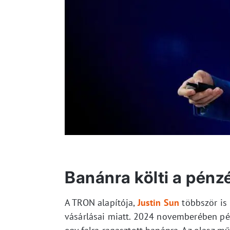
Banánra költi a pénz
A TRON alapítója,
Justin Sun
többször is
vásárlásai miatt. 2024 novemberében pél