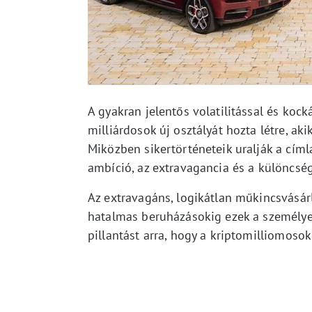
A gyakran jelentős volatilitással és koc
milliárdosok új osztályát hozta létre, aki
Miközben sikertörténeteik uralják a címl
ambíció, az extravagancia és a különcség 
Az extravagáns, logikátlan műkincsvásár
hatalmas beruházásokig ezek a személyek 
pillantást arra, hogy a kriptomilliomoso