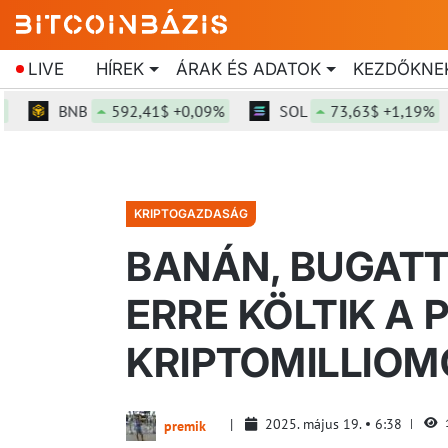
LIVE
HÍREK
ÁRAK ÉS ADATOK
KEZDŐKNE
BNB
592,41$ +0,09%
SOL
73,63$ +1,19%
KRIPTOGAZDASÁG
BANÁN, BUGATTI
ERRE KÖLTIK A 
KRIPTOMILLIO
2025. május 19.
6:38
premik