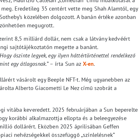
művész, Maurizio Cattelan „Comedian” című műalkotását a
a meg. Eredetileg 35 centért vette meg Shah Alamtól, egy
 Sotheby’s közelében dolgozott. A banán értéke azonban
szönhetően megugrott.
erint 8,5 milliárd dollár, nem csak a látvány kedvéért
ngi sajtótájékoztatón megette a banánt.
Hogy őszinte legyek, egy ilyen háttértörténettel rendelkező
mint egy átlagosnak.
” – írta Sun az
X-en
.
lárért vásárolt egy Beeple NFT-t. Még ugyanebben az
olta Alberto Giacometti Le Nez című szobrát a
i vitába keveredett. 2025 februárjában a Sun beperelte
ogy korábbi alkalmazottja ellopta és a beleegyezése
millió dollárért. Eközben 2025 áprilisában Geffen
topiaci nehézségekkel összefüggő „színlelésnek”