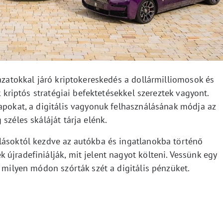
kázatokkal járó kriptokereskedés a dollármilliomosok és
k kriptós stratégiai befektetésekkel szereztek vagyont.
apokat, a digitális vagyonuk felhasználásának módja az
széles skáláját tárja elénk.
lásoktól kezdve az autókba és ingatlanokba történő
újradefiniálják, mit jelent nagyot költeni. Vessünk egy
k milyen módon szórták szét a digitális pénzüket.