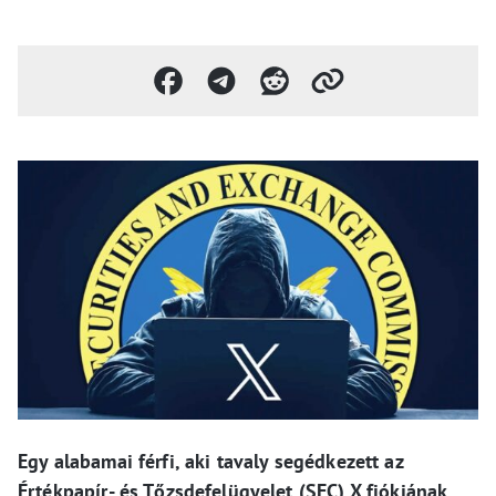
Egy alabamai férfi, aki tavaly segédkezett az
Értékpapír- és Tőzsdefelügyelet (SEC) X fiókjának