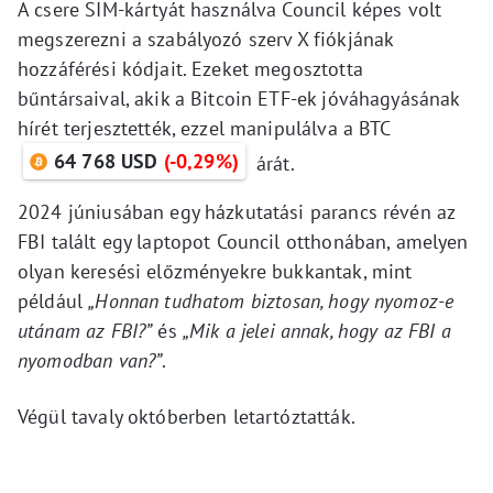
A csere SIM-kártyát használva Council képes volt
megszerezni a szabályozó szerv X fiókjának
hozzáférési kódjait. Ezeket megosztotta
bűntársaival, akik a Bitcoin ETF-ek jóváhagyásának
hírét terjesztették, ezzel manipulálva a BTC
64 768 USD
(-0,29%)
árát.
2024 júniusában egy házkutatási parancs révén az
FBI talált egy laptopot Council otthonában, amelyen
olyan keresési előzményekre bukkantak, mint
például
„Honnan tudhatom biztosan, hogy nyomoz-e
utánam az FBI?”
és
„Mik a jelei annak, hogy az FBI a
nyomodban van?”
.
Végül tavaly októberben letartóztatták.