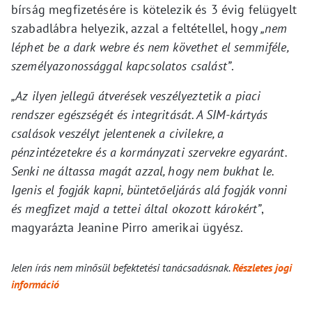
bírság megfizetésére is kötelezik és 3 évig felügyelt
szabadlábra helyezik, azzal a feltétellel, hogy
„nem
léphet be a dark webre és nem követhet el semmiféle,
személyazonossággal kapcsolatos csalást”
.
„Az ilyen jellegű átverések veszélyeztetik a piaci
rendszer egészségét és integritását. A SIM-kártyás
csalások veszélyt jelentenek a civilekre, a
pénzintézetekre és a kormányzati szervekre egyaránt.
Senki ne áltassa magát azzal, hogy nem bukhat le.
Igenis el fogják kapni, büntetőeljárás alá fogják vonni
és megfizet majd a tettei által okozott károkért”
,
magyarázta Jeanine Pirro amerikai ügyész.
Jelen írás nem minősül befektetési tanácsadásnak.
Részletes jogi
információ