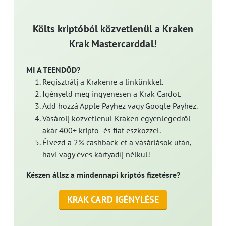
Költs kriptóból közvetlenül a Kraken
Krak Mastercarddal!
MI A TEENDŐD?
Regisztrálj a Krakenre a linkünkkel.
Igényeld meg ingyenesen a Krak Cardot.
Add hozzá Apple Payhez vagy Google Payhez.
Vásárolj közvetlenül Kraken egyenlegedről
akár 400+ kripto- és fiat eszközzel.
Élvezd a 2% cashback-et a vásárlások után,
havi vagy éves kártyadíj nélkül!
Készen állsz a mindennapi kriptós fizetésre?
KRAK CARD IGÉNYLÉSE