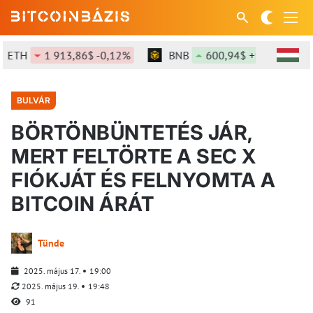
ETH
1 913,86$ -0,12%
BNB
600,94$ +1,39%
BULVÁR
BÖRTÖNBÜNTETÉS JÁR,
MERT FELTÖRTE A SEC X
FIÓKJÁT ÉS FELNYOMTA A
BITCOIN ÁRÁT
Tünde
2025. május 17.
19:00
2025. május 19.
19:48
91