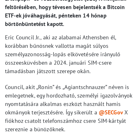
feltörésében, hogy tévesen bejelentsék a Bitcoin
ETF-ek jóváhagyását, pénteken 14 hónap
börtönbüntetést kapott.
Eric Council Jr., aki az alabamai Athensben él,
korábban bűnösnek vallotta magát súlyos
személyazonosság-lopás elkövetésére irányuló
összeesküvésben a 2024. januári SIM-csere
támadásban játszott szerepe okán.
Council, akit „Ronin” és „Agiantschnauzer” néven is
emlegetnek, egy hordozható, személyi igazolványok
nyomtatására alkalmas eszközt használt hamis
okmányok terjesztésére. Így sikerült a
@SECGov
X
fiókhoz csatolt telefonszámhoz csere SIM-kártyát
szereznie a bünözőknek.