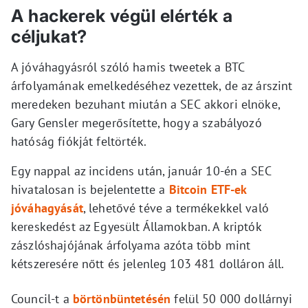
A hackerek végül elérték a
céljukat?
A jóváhagyásról szóló hamis tweetek a BTC
árfolyamának emelkedéséhez vezettek, de az árszint
meredeken bezuhant miután a SEC akkori elnöke,
Gary Gensler megerősítette, hogy a szabályozó
hatóság fiókját feltörték.
Egy nappal az incidens után, január 10-én a SEC
hivatalosan is bejelentette a
Bitcoin ETF-ek
jóváhagyását
, lehetővé téve a termékekkel való
kereskedést az Egyesült Államokban. A kriptók
zászlóshajójának árfolyama azóta több mint
kétszeresére nőtt és jelenleg 103 481 dolláron áll.
Council-t a
börtönbüntetésén
felül 50 000 dollárnyi