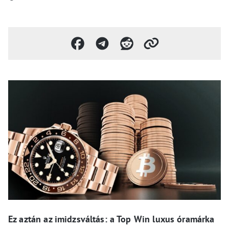
Ez aztán az imidzsváltás: a Top Win luxus óramárka