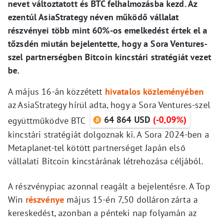
nevet változtatott és BTC felhalmozásba kezd. Az
ezentúl AsiaStrategy néven működő vállalat
részvényei több mint 60%-os emelkedést értek el a
tőzsdén miután bejelentette, hogy a Sora Ventures-
szel partnerségben Bitcoin kincstári stratégiát vezet
be.
A május 16-án közzétett
hivatalos közleményében
az AsiaStrategy hírül adta, hogy a Sora Ventures-szel
64 864 USD
(-0,09%)
együttműködve BTC
kincstári stratégiát dolgoznak ki. A Sora 2024-ben a
Metaplanet-tel kötött partnerséget Japán első
vállalati Bitcoin kincstárának létrehozása céljából.
A részvénypiac azonnal reagált a bejelentésre. A Top
Win
részvénye
május 15-én 7,50 dolláron zárta a
kereskedést, azonban a pénteki nap folyamán az