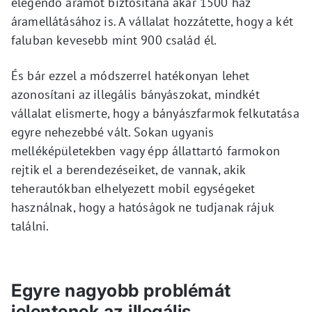
elegendő áramot biztosítana akár 1500 ház
áramellátásához is. A vállalat hozzátette, hogy a két
faluban kevesebb mint 900 család él.
És bár ezzel a módszerrel hatékonyan lehet
azonosítani az illegális bányászokat, mindkét
vállalat elismerte, hogy a bányászfarmok felkutatása
egyre nehezebbé vált. Sokan ugyanis
melléképületekben vagy épp állattartó farmokon
rejtik el a berendezéseiket, de vannak, akik
teherautókban elhelyezett mobil egységeket
használnak, hogy a hatóságok ne tudjanak rájuk
találni.
Egyre nagyobb problémát
jelentenek az illegális