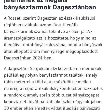
bányászfarmok Dagesztánban
A Rosseti szerint Dagesztán az észak-kaukázusi
régióban az általa azonosított illegális
bányászfarmok számát tekintve az élen jár. Az
áramszolgáltató azt is hozzátette, hogy mind az
illegális kriptobányászok száma, mind a bányászok
által ellopott áram mennyisége megduplázódott
Dagesztánban 2024-ben.
A dagesztáni Sergokalinsky körzetben a mérnökök
például egy olyan bányászfarmot találtak, amely
több méterrel a föld alatt működött. Emellett
nemrég a régió Untsukulsky kerületében razziáztak
a rendőrök, amely során több tucat bányászgépet
koboztak el. Továbbá Untsukulszkij négy falujában
30 ember ellen emeltek vádat illegális bányászati