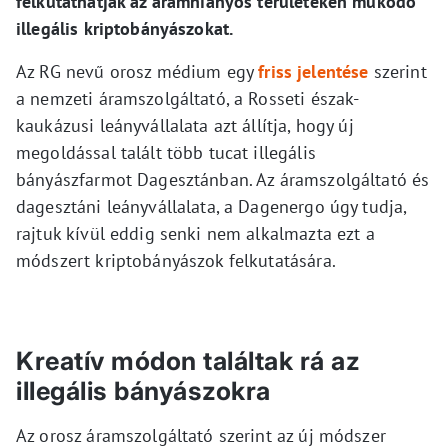
felkutathatják az áramhiányos területeken működő
illegális kriptobányászokat.
Az RG nevű orosz médium egy
friss jelentése
szerint
a nemzeti áramszolgáltató, a Rosseti észak-
kaukázusi leányvállalata azt állítja, hogy új
megoldással talált több tucat illegális
bányászfarmot Dagesztánban. Az áramszolgáltató és
dagesztáni leányvállalata, a Dagenergo úgy tudja,
rajtuk kívül eddig senki nem alkalmazta ezt a
módszert kriptobányászok felkutatására.
Kreatív módon találtak rá az
illegális bányászokra
Az orosz áramszolgáltató szerint az új módszer