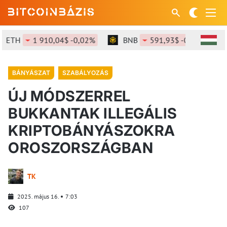
ETH
1 910,04$ -0,02%
BNB
591,93$ -0,09%
BÁNYÁSZAT
SZABÁLYOZÁS
ÚJ MÓDSZERREL
BUKKANTAK ILLEGÁLIS
KRIPTOBÁNYÁSZOKRA
OROSZORSZÁGBAN
TK
2025. május 16.
7:03
107