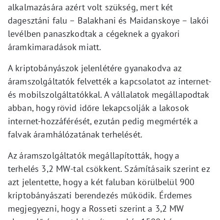
alkalmazására azért volt szükség, mert két
dagesztáni falu – Balakhani és Maidanskoye – lakói
levélben panaszkodtak a cégeknek a gyakori
áramkimaradások miatt.
A kriptobányászok jelenlétére gyanakodva az
áramszolgáltatók felvették a kapcsolatot az internet-
és mobilszolgáltatókkal. A vállalatok megállapodtak
abban, hogy rövid időre lekapcsolják a lakosok
internet-hozzáférését, ezután pedig megmérték a
falvak áramhálózatának terhelését.
Az áramszolgáltatók megállapították, hogy a
terhelés 3,2 MW-tal csökkent. Számításaik szerint ez
azt jelentette, hogy a két faluban körülbelül 900
kriptobányászati berendezés működik. Érdemes
megjegyezni, hogy a Rosseti szerint a 3,2 MW