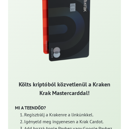
Költs kriptóból közvetlenül a Kraken
Krak Mastercarddal!
MI A TEENDŐD?
Regisztrálj a Krakenre a linkünkkel.
Igényeld meg ingyenesen a Krak Cardot.
Add hozzá Apple Payhez vagy Google Payhez.