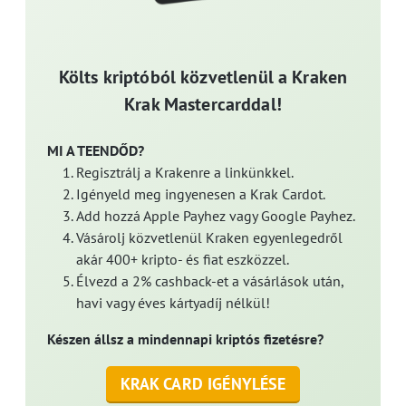
Költs kriptóból közvetlenül a Kraken
Krak Mastercarddal!
MI A TEENDŐD?
Regisztrálj a Krakenre a linkünkkel.
Igényeld meg ingyenesen a Krak Cardot.
Add hozzá Apple Payhez vagy Google Payhez.
Vásárolj közvetlenül Kraken egyenlegedről
akár 400+ kripto- és fiat eszközzel.
Élvezd a 2% cashback-et a vásárlások után,
havi vagy éves kártyadíj nélkül!
Készen állsz a mindennapi kriptós fizetésre?
KRAK CARD IGÉNYLÉSE