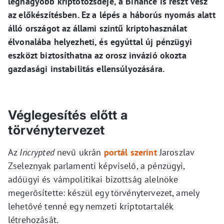
legnagyobb kriptotőzsdéje, a Binance is részt vesz
az előkészítésben. Ez a lépés a háborús nyomás alatt
álló országot az állami szintű kriptohasználat
élvonalába helyezheti, és egyúttal új pénzügyi
eszközt biztosíthatna az orosz invázió okozta
gazdasági instabilitás ellensúlyozására.
Véglegesítés előtt a
törvénytervezet
Az
Incrypted
nevű ukrán
portál szerint
Jaroszlav
Zseleznyak parlamenti képviselő, a pénzügyi,
adóügyi és vámpolitikai bizottság alelnöke
megerősítette: készül egy törvénytervezet, amely
lehetővé tenné egy nemzeti kriptotartalék
létrehozását.