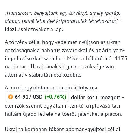
„Hamarosan benyújtunk egy törvényt, amely iparági
alapon tenné lehetővé kriptotartalék létrehozását”
–
idézi Zseleznyakot a lap.
A törvény célja, hogy védelmet nyújtson az ukrán
gazdaságnak a háborús zavarokkal és az árfolyam-
ingadozásokkal szemben. Mivel a háború már 1175
napja tart, Ukrajnának sürgősen szüksége van
alternatív stabilitási eszközökre.
A hírrel egy időben a bitcoin árfolyama
64 917 USD
(+0,76%)
dollár körül mozgott –
elemzők szerint egy állami szintű kriptovásárlási
hullám újabb felfelé hajtóerőt jelenthet a piacon.
Ukrajna korábban főként adománygyűjtési céllal