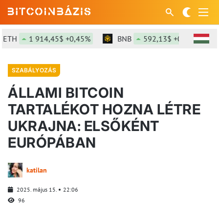
TH
1 914,45$ +0,45%
BNB
592,13$ +0,25%
SZABÁLYOZÁS
ÁLLAMI BITCOIN
TARTALÉKOT HOZNA LÉTRE
UKRAJNA: ELSŐKÉNT
EURÓPÁBAN
katilan
2025. május 15.
22:06
96