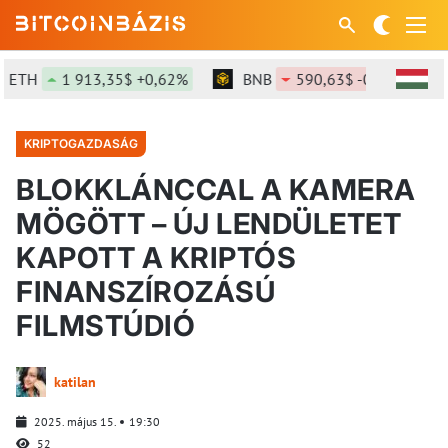
ETH
1 913,35$ +0,62%
BNB
590,63$ -0,41%
KRIPTOGAZDASÁG
BLOKKLÁNCCAL A KAMERA
MÖGÖTT – ÚJ LENDÜLETET
KAPOTT A KRIPTÓS
FINANSZÍROZÁSÚ
FILMSTÚDIÓ
katilan
2025. május 15.
19:30
52