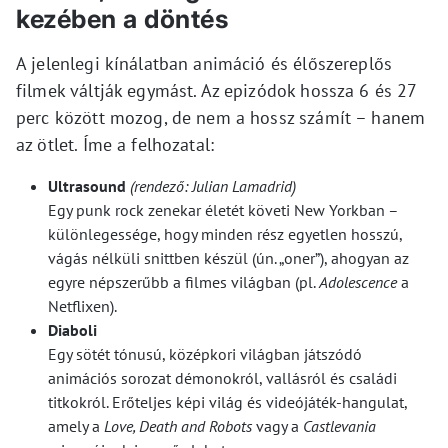
kezében a döntés
A jelenlegi kínálatban animáció és élőszereplős
filmek váltják egymást. Az epizódok hossza 6 és 27
perc között mozog, de nem a hossz számít – hanem
az ötlet. Íme a felhozatal:
Ultrasound
(rendező: Julian Lamadrid)
Egy punk rock zenekar életét követi New Yorkban –
különlegessége, hogy minden rész egyetlen hosszú,
vágás nélküli snittben készül (ún. „oner”), ahogyan az
egyre népszerűbb a filmes világban (pl.
Adolescence
a
Netflixen).
Diaboli
Egy sötét tónusú, középkori világban játszódó
animációs sorozat démonokról, vallásról és családi
titkokról. Erőteljes képi világ és videójáték-hangulat,
amely a
Love, Death and Robots
vagy a
Castlevania