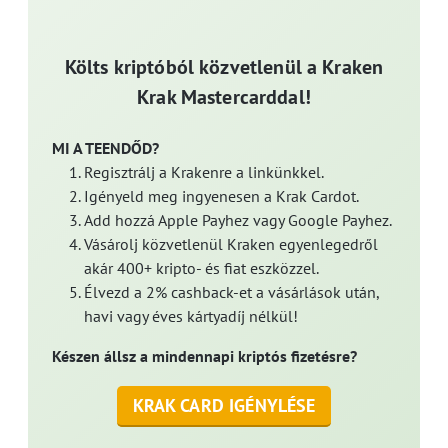
Költs kriptóból közvetlenül a Kraken
Krak Mastercarddal!
MI A TEENDŐD?
Regisztrálj a Krakenre a linkünkkel.
Igényeld meg ingyenesen a Krak Cardot.
Add hozzá Apple Payhez vagy Google Payhez.
Vásárolj közvetlenül Kraken egyenlegedről
akár 400+ kripto- és fiat eszközzel.
Élvezd a 2% cashback-et a vásárlások után,
havi vagy éves kártyadíj nélkül!
Készen állsz a mindennapi kriptós fizetésre?
KRAK CARD IGÉNYLÉSE