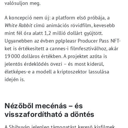
valósuljon meg.
A koncepció nem új: a platform első próbája, a
White Rabbit
című animációs rövidfilm, kevesebb
mint fél óra alatt 1,2 millió dollárt gyűjtött.
Ugyanebben az évben pplpleasr Producer Pass NFT-
ket is értékesített a cannes-i filmfesztiválhoz, akár
19 000 dolláros értékben. A projektet azóta is
jelentős érdeklődés övezi – és most kiderül,
életképes-e a modell a kriptoszektor lassulása
idején is.
Nézőből mecénás – és
visszafordítható a döntés
A Shibuyán jelenleg támogatást kereső kisfilmek