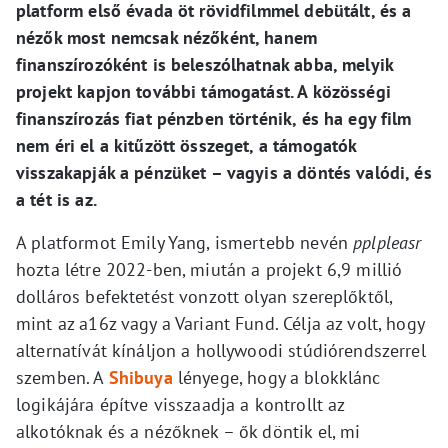
platform első évada öt rövidfilmmel debütált, és a
nézők most nemcsak nézőként, hanem
finanszírozóként is beleszólhatnak abba, melyik
projekt kapjon további támogatást. A közösségi
finanszírozás fiat pénzben történik, és ha egy film
nem éri el a kitűzött összeget, a támogatók
visszakapják a pénzüket – vagyis a döntés valódi, és
a tét is az.
A platformot Emily Yang, ismertebb nevén
pplpleasr
hozta létre 2022-ben, miután a projekt 6,9 millió
dolláros befektetést vonzott olyan szereplőktől,
mint az a16z vagy a Variant Fund. Célja az volt, hogy
alternatívát kínáljon a hollywoodi stúdiórendszerrel
szemben. A
Shibuya
lényege, hogy a blokklánc
logikájára építve visszaadja a kontrollt az
alkotóknak és a nézőknek – ők döntik el, mi