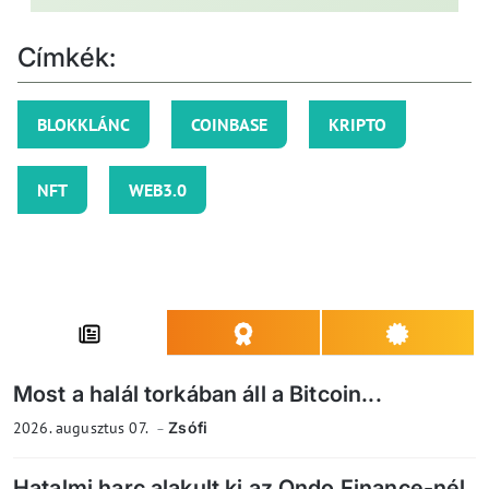
Címkék:
BLOKKLÁNC
COINBASE
KRIPTO
NFT
WEB3.0
Most a halál torkában áll a Bitcoin...
2026. augusztus 07.
Zsófi
Hatalmi harc alakult ki az Ondo Finance-nél