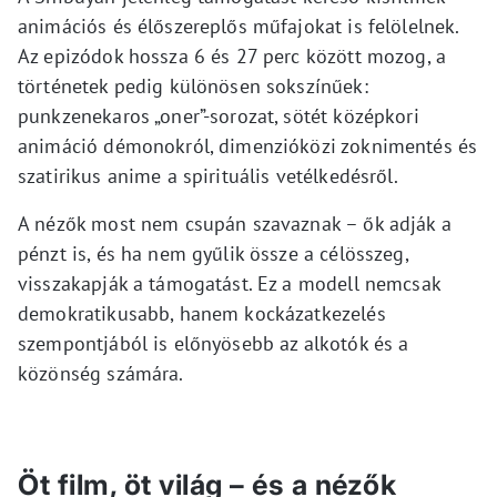
animációs és élőszereplős műfajokat is felölelnek.
Az epizódok hossza 6 és 27 perc között mozog, a
történetek pedig különösen sokszínűek:
punkzenekaros „oner”-sorozat, sötét középkori
animáció démonokról, dimenzióközi zoknimentés és
szatirikus anime a spirituális vetélkedésről.
A nézők most nem csupán szavaznak – ők adják a
pénzt is, és ha nem gyűlik össze a célösszeg,
visszakapják a támogatást. Ez a modell nemcsak
demokratikusabb, hanem kockázatkezelés
szempontjából is előnyösebb az alkotók és a
közönség számára.
Öt film, öt világ – és a nézők