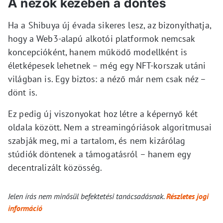
A nézők kezében a döntés
Ha a Shibuya új évada sikeres lesz, az bizonyíthatja,
hogy a Web3-alapú alkotói platformok nemcsak
koncepcióként, hanem működő modellként is
életképesek lehetnek – még egy NFT-korszak utáni
világban is. Egy biztos: a néző már nem csak néz –
dönt is.
Ez pedig új viszonyokat hoz létre a képernyő két
oldala között. Nem a streamingóriások algoritmusai
szabják meg, mi a tartalom, és nem kizárólag
stúdiók döntenek a támogatásról – hanem egy
decentralizált közösség.
Jelen írás nem minősül befektetési tanácsadásnak.
Részletes jogi
információ