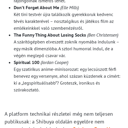
rajongóinak ismerős lehet.
Don’t Forget About Me
(Elle Mills)
Két tini testvér újra találkozik gyerekkoruk kedvenc
tévés karakterével – nosztalgikus és játékos film az
emlékeinkkel való szembenézésről.
The Funny Thing About Losing Socks
(Ben Christensen)
A szárítógépben elveszett zoknik nyomába indulunk –
egy másik dimenzióba. A sztori humorral indul, de a
végén meglepő csavar vár.
Spiritual 100
(Jordan Cooper)
Egy szatirikus anime-minisorozat: egy lecsúszott férfi
benevez egy versenyre, ahol százan küzdenek a címért:
ki a „legspirituálisabb”? Groteszk, ironikus és
szórakoztató.
A platform technikai részletei még nem teljesen
publikusak: a Shibuya oldalán egyelőre nem