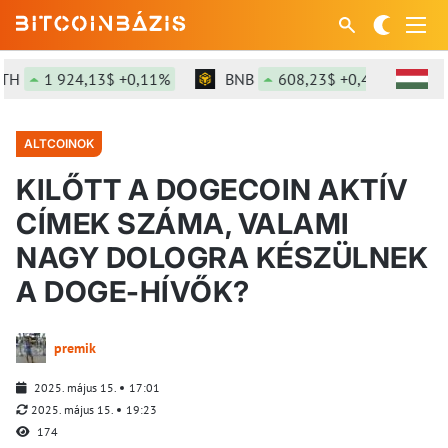
1 924,13$ +0,11%
BNB
608,23$ +0,42%
SOL
ALTCOINOK
KILŐTT A DOGECOIN AKTÍV
CÍMEK SZÁMA, VALAMI
NAGY DOLOGRA KÉSZÜLNEK
A DOGE-HÍVŐK?
premik
2025. május 15.
17:01
2025. május 15.
19:23
174