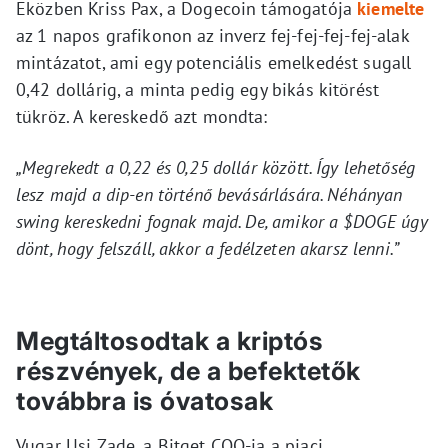
Eközben Kriss Pax, a Dogecoin támogatója
kiemelte
az 1 napos grafikonon az inverz fej-fej-fej-fej-alak
mintázatot, ami egy potenciális emelkedést sugall
0,42 dollárig, a minta pedig egy bikás kitörést
tükröz. A kereskedő azt mondta:
„Megrekedt a 0,22 és 0,25 dollár között. Így lehetőség
lesz majd a dip-en történő bevásárlására. Néhányan
swing kereskedni fognak majd. De, amikor a $DOGE úgy
dönt, hogy felszáll, akkor a fedélzeten akarsz lenni.”
Megtáltosodtak a kriptós
részvények, de a befektetők
továbbra is óvatosak
Vugar Usi Zade, a Bitget COO-ja a piaci