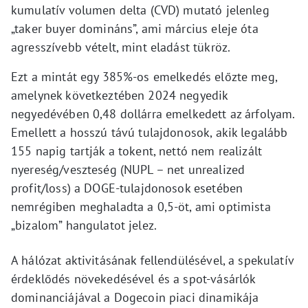
kumulatív volumen delta (CVD) mutató jelenleg
„taker buyer domináns”, ami március eleje óta
agresszívebb vételt, mint eladást tükröz.
Ezt a mintát egy 385%-os emelkedés előzte meg,
amelynek következtében 2024 negyedik
negyedévében 0,48 dollárra emelkedett az árfolyam.
Emellett a hosszú távú tulajdonosok, akik legalább
155 napig tartják a tokent, nettó nem realizált
nyereség/veszteség (NUPL – net unrealized
profit/loss) a DOGE-tulajdonosok esetében
nemrégiben meghaladta a 0,5-öt, ami optimista
„bizalom” hangulatot jelez.
A hálózat aktivitásának fellendülésével, a spekulatív
érdeklődés növekedésével és a spot-vásárlók
dominanciájával a Dogecoin piaci dinamikája