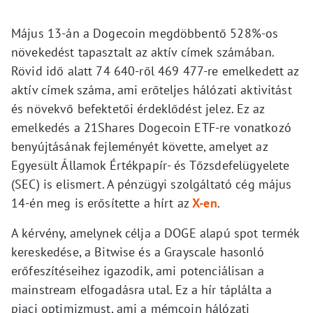
Május 13-án a Dogecoin megdöbbentő 528%-os
növekedést tapasztalt az aktív címek számában.
Rövid idő alatt 74 640-ről 469 477-re emelkedett az
aktív címek száma, ami erőteljes hálózati aktivitást
és növekvő befektetői érdeklődést jelez. Ez az
emelkedés a 21Shares Dogecoin ETF-re vonatkozó
benyújtásának fejleményét követte, amelyet az
Egyesült Államok Értékpapír- és Tőzsdefelügyelete
(SEC) is elismert. A pénzügyi szolgáltató cég május
14-én meg is erősítette a hírt az
X-en
.
A kérvény, amelynek célja a DOGE alapú spot termék
kereskedése, a Bitwise és a Grayscale hasonló
erőfeszítéseihez igazodik, ami potenciálisan a
mainstream elfogadásra utal. Ez a hír táplálta a
piaci optimizmust, ami a mémcoin hálózati