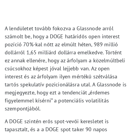
A lendületet tovább fokozva a Glassnode arról
számolt be, hogy a DOGE határidős open interest
pozíció 70%-kal nőtt az elmúlt héten, 989 millió
dollárról 1,65 milliárd dollárra emelkedve. Történt
ez annak ellenére, hogy az árfolyam a közelmúltbeli
csúcsokhoz képest jóval lejjebb van. Az open
interest és az árfolyam ilyen mértékű szétválása
tartós spekulatív pozicionálásra utal. A Glassnode is
megjegyezte, hogy ezt a tendenciát „érdemes
figyelemmel kísérni” a potenciális volatilitás
szempontjából.
A DOGE szintén erős spot-vevői keresletet is
tapasztalt, és a a DOGE spot taker 90 napos