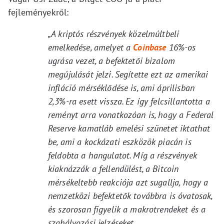
fejleményekről:
„A kriptós részvények közelmúltbeli
emelkedése, amelyet a
Coinbase
16%-os
ugrása vezet, a befektetői bizalom
megújulását jelzi. Segítette ezt az amerikai
infláció mérséklődése is, ami áprilisban
2,3%-ra esett vissza. Ez így felcsillantotta a
reményt arra vonatkozóan is, hogy a Federal
Reserve kamatláb emelési szünetet iktathat
be, ami a kockázati eszközök piacán is
feldobta a hangulatot. Míg a részvények
kiaknázzák a fellendülést, a Bitcoin
mérsékeltebb reakciója azt sugallja, hogy a
nemzetközi befektetők továbbra is óvatosak,
és szorosan figyelik a makrotrendeket és a
szabályozási jelzéseket.