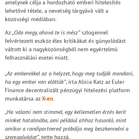
amelynek célja a hordozható emberi hitelesítés
lehetővé tétele, a nevetség tárgyává vált a
közösségi médiában.
Az
„Oda megy, ahová te is mész”
szlogennel
felvértezett eszköz éles kritikákat és gúnyolódást
váltott ki a nagyközönségből nem egyértelmű
felhasználási esetei miatt.
„Az emberekkel az a helyzet, hogy meg tudják mondani,
ha egy ember van előttük”
, írta Alicia Katz az Euler
Finance decentralizált pénzügyi hitelezési platform
munkatársa az
X-en
.
„Ha valami nem stimmel, egy kellemetlen érzés kerít
minket hatalmába, ami például ahhoz hasonló, mint
amikor a randipartnered próbálja meg beszkennelni a
szemgolyódat”
, tette hozzá.