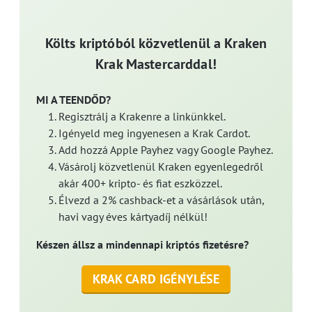
Költs kriptóból közvetlenül a Kraken
Krak Mastercarddal!
MI A TEENDŐD?
Regisztrálj a Krakenre a linkünkkel.
Igényeld meg ingyenesen a Krak Cardot.
Add hozzá Apple Payhez vagy Google Payhez.
Vásárolj közvetlenül Kraken egyenlegedről
akár 400+ kripto- és fiat eszközzel.
Élvezd a 2% cashback-et a vásárlások után,
havi vagy éves kártyadíj nélkül!
Készen állsz a mindennapi kriptós fizetésre?
KRAK CARD IGÉNYLÉSE