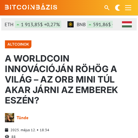
ETH
1 913,85$ +0,27%
BNB
591,86$ +0,05%
ALTCOINOK
A WORLDCOIN
INNOVÁCIÓJÁN RÖHÖG A
VILÁG – AZ ORB MINI TÚL
AKAR JÁRNI AZ EMBEREK
ESZÉN?
Tünde
2025. május 12.
18:34
88