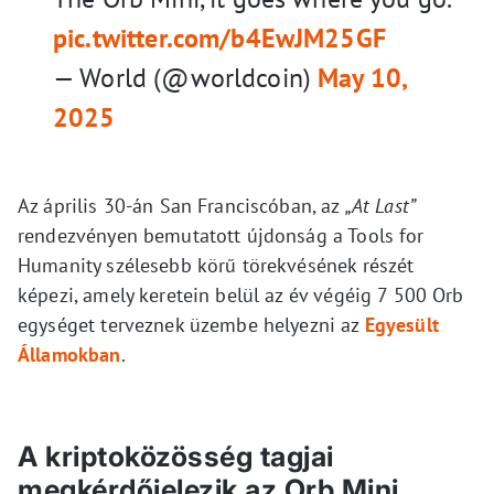
pic.twitter.com/b4EwJM25GF
— World (@worldcoin)
May 10,
2025
Az április 30-án San Franciscóban, az
„At Last”
rendezvényen bemutatott újdonság a Tools for
Humanity szélesebb körű törekvésének részét
képezi, amely keretein belül az év végéig 7 500 Orb
egységet terveznek üzembe helyezni az
Egyesült
Államokban
.
A kriptoközösség tagjai
megkérdőjelezik az Orb Mini