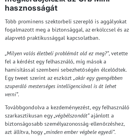
hasznosságát
Több prominens szektorbeli szereplő is aggályokat
fogalmazott meg a biztonsággal, az erkölccsel és az
alapvető praktikussággal kapcsolatban.
„Milyen valós életbeli problémát old ez meg?”
, vetette
fel a kérdést egy felhasználó, míg mások a
hamisítással szembeni sebezhetőségén élcelődtek.
Egy tweet szerint az eszközt
„akár egy gyengébben
szuperáló mesterséges intelligenciával is át lehet
verni”
.
Továbbgondolva a kezdeményezést, egy felhasználó
szarkasztikusan egy
„végbélszondát”
ajánlott a
biztonságosabb személyazonosság-ellenőrzéshez,
azt állítva, hogy
„minden ember végbele egyedi”
.