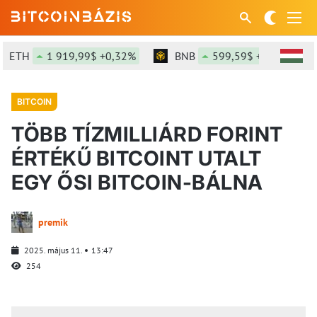
TH
1 919,99$ +0,32%
BNB
599,59$ +1,29%
S
BITCOIN
TÖBB TÍZMILLIÁRD FORINT
ÉRTÉKŰ BITCOINT UTALT
EGY ŐSI BITCOIN-BÁLNA
premik
2025. május 11.
13:47
254