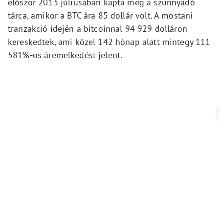
először 2013 júliusában kapta meg a szunnyadó
tárca, amikor a BTC ára 85 dollár volt. A mostani
tranzakció idején a bitcoinnal 94 929 dolláron
kereskedtek, ami közel 142 hónap alatt mintegy 111
581%-os áremelkedést jelent.