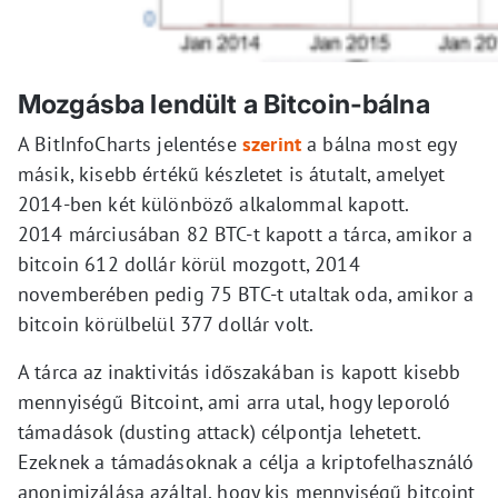
Mozgásba lendült a Bitcoin-bálna
A BitInfoCharts jelentése
szerint
a bálna most egy
másik, kisebb értékű készletet is átutalt, amelyet
2014-ben két különböző alkalommal kapott.
2014 márciusában 82 BTC-t kapott a tárca, amikor a
bitcoin 612 dollár körül mozgott, 2014
novemberében pedig 75 BTC-t utaltak oda, amikor a
bitcoin körülbelül 377 dollár volt.
A tárca az inaktivitás időszakában is kapott kisebb
mennyiségű Bitcoint, ami arra utal, hogy leporoló
támadások (dusting attack) célpontja lehetett.
Ezeknek a támadásoknak a célja a kriptofelhasználó
anonimizálása azáltal, hogy kis mennyiségű bitcoint