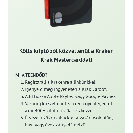
Költs kriptóból közvetlenül a Kraken
Krak Mastercarddal!
MI A TEENDŐD?
Regisztrálj a Krakenre a linkünkkel.
Igényeld meg ingyenesen a Krak Cardot.
Add hozzá Apple Payhez vagy Google Payhez.
Vásárolj közvetlenül Kraken egyenlegedről
akár 400+ kripto- és fiat eszközzel.
Élvezd a 2% cashback-et a vásárlások után,
havi vagy éves kártyadíj nélkül!