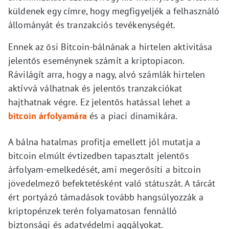
küldenek egy címre, hogy megfigyeljék a felhasználó
állományát és tranzakciós tevékenységét.
Ennek az ősi Bitcoin-bálnának a hirtelen aktivitása
jelentős eseménynek számít a kriptopiacon.
Rávilágít arra, hogy a nagy, alvó számlák hirtelen
aktívvá válhatnak és jelentős tranzakciókat
hajthatnak végre. Ez jelentős hatással lehet a
bitcoin árfolyamára
és a piaci dinamikára.
A bálna hatalmas profitja emellett jól mutatja a
bitcoin elmúlt évtizedben tapasztalt jelentős
árfolyam-emelkedését, ami megerősíti a bitcoin
jövedelmező befektetésként való státuszát. A tárcát
ért portyázó támadások tovább hangsúlyozzák a
kriptopénzek terén folyamatosan fennálló
biztonsági és adatvédelmi aggályokat.