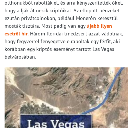
otthonukból rabolták el, és arra kényszerítették őket,
hogy adják át nekik kriptóikat. Az ellopott pénzeket
ezután privátcoinokon, például Monerón keresztül
mosták tisztára. Most pedig van egy
újabb ilyen
esetről hír.
Három floridai tinédzsert azzal vádolnak,
hogy fegyverrel fenyegetve elraboltak egy férfit, aki
korábban egy kriptós eseményt tartott Las Vegas
belvárosában.