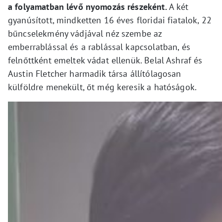
a folyamatban lévő nyomozás részeként.
A két
gyanúsított, mindketten 16 éves floridai fiatalok, 22
bűncselekmény vádjával néz szembe az
emberrablással és a rablással kapcsolatban, és
felnőttként emeltek vádat ellenük. Belal Ashraf és
Austin Fletcher harmadik társa állítólagosan
külföldre menekült, őt még keresik a hatóságok.