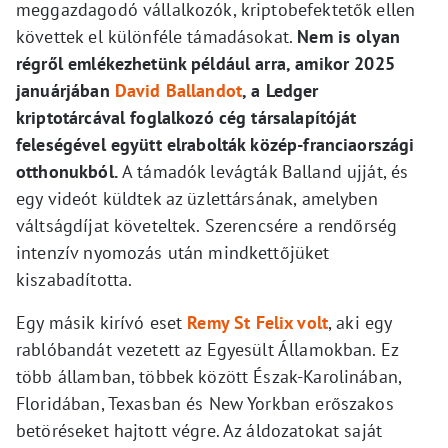
meggazdagodó vállalkozók, kriptobefektetők ellen
követtek el különféle támadásokat.
Nem is olyan
régről emlékezhetünk például arra, amikor 2025
januárjában
David Ballandot
, a Ledger
kriptotárcával foglalkozó cég társalapítóját
feleségével együtt elrabolták közép-franciaországi
otthonukból.
A támadók levágták Balland ujját, és
egy videót küldtek az üzlettársának, amelyben
váltságdíjat követeltek. Szerencsére a rendőrség
intenzív nyomozás után mindkettőjüket
kiszabadította.
Egy másik kirívó eset
Remy St Felix volt
, aki egy
rablóbandát vezetett az Egyesült Államokban. Ez
több államban, többek között Észak-Karolinában,
Floridában, Texasban és New Yorkban erőszakos
betöréseket hajtott végre. Az áldozatokat saját