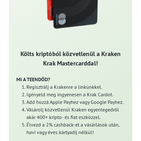
Költs kriptóból közvetlenül a Kraken
Krak Mastercarddal!
MI A TEENDŐD?
Regisztrálj a Krakenre a linkünkkel.
Igényeld meg ingyenesen a Krak Cardot.
Add hozzá Apple Payhez vagy Google Payhez.
Vásárolj közvetlenül Kraken egyenlegedről
akár 400+ kripto- és fiat eszközzel.
Élvezd a 2% cashback-et a vásárlások után,
havi vagy éves kártyadíj nélkül!