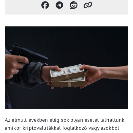
Az elmúlt években elég sok olyan esetet láthattunk,
amikor kriptovalutákkal foglalkozó vagy azokból