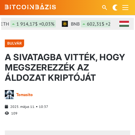
1 914,17$ +0,03%
BNB
602,31$ +2%
SOL
7
BULVÁR
A SIVATAGBA VITTÉK, HOGY
MEGSZEREZZÉK AZ
ÁLDOZAT KRIPTÓJÁT
Tomasito
2025. május 11.
10:37
109