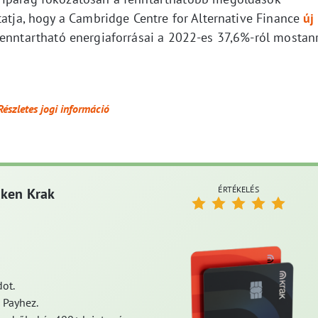
tatja, hogy a Cambridge Centre for Alternative Finance
új
fenntartható energiaforrásai a 2022-es 37,6%-ról mostan
Részletes jogi információ
ÉRTÉKELÉS
aken Krak
ot.
 Payhez.