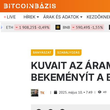
LIVE
HÍREK
ÁRAK ÉS ADATOK
KEZDŐKNE
TH
1 908,25$ -0,49%
BNB
590,49$ -1,55%
S
BÁNYÁSZAT
SZABÁLYOZÁS
KUVAIT AZ ÁR
BEKEMÉNYÍT A
2025. május 10.
7:49
49
TK