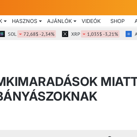
K
HASZNOS
AJÁNLÓK
VIDEÓK
SHOP
OL
72,68$ -2,34%
XRP
1,035$ -3,21%
ADA
AMKIMARADÁSOK MIAT
 BÁNYÁSZOKNAK