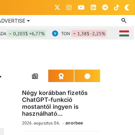
ADVERTISE
0,203$ +6,77%
TON
1,38$ -2,25%
DOT
0,82
T
Négy korábban fizetős
ChatGPT-funkció
mostantól ingyen is
használható...
2026. augusztus 06.
anorbee