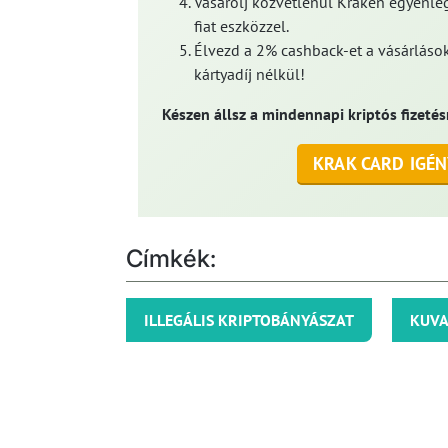
Vásárolj közvetlenül Kraken egyenleg
fiat eszközzel.
Élvezd a 2% cashback-et a vásárlások
kártyadíj nélkül!
Készen állsz a mindennapi kriptós fizetés
KRAK CARD IGÉN
Címkék:
ILLEGÁLIS KRIPTOBÁNYÁSZAT
KUVA