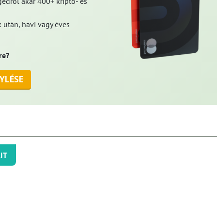
edről akár 400+ kripto- és
 után, havi vagy éves
re?
YLÉSE
IT