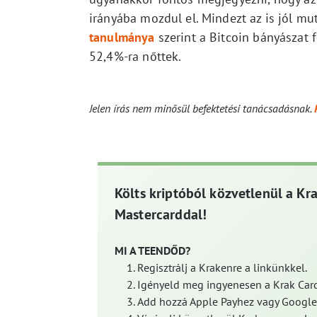
irányába mozdul el. Mindezt az is jól mu
tanulmánya
szerint a Bitcoin bányászat 
52,4%-ra nőttek.
Jelen írás nem minősül befektetési tanácsadásnak.
Költs kriptóból közvetlenül a Kr
Mastercarddal!
MI A TEENDŐD?
Regisztrálj a Krakenre a linkünkkel.
Igényeld meg ingyenesen a Krak Card
Add hozzá Apple Payhez vagy Google