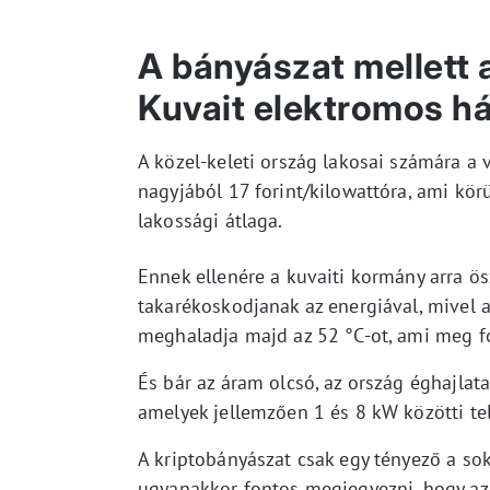
A bányászat mellett a
Kuvait elektromos há
A közel-keleti ország lakosai számára a 
nagyjából 17 forint/kilowattóra, ami kör
lakossági átlaga.
Ennek ellenére a kuvaiti kormány arra ös
takarékoskodjanak az energiával, mivel a
meghaladja majd az 52 °C-ot, ami meg fo
És bár az áram olcsó, az ország éghajla
amelyek jellemzően 1 és 8 kW közötti te
A kriptobányászat csak egy tényező a sok
ugyanakkor fontos megjegyezni, hogy az