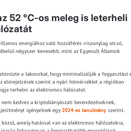
z 52 °C-os meleg is leterheli
lózatát
villamos energiához való hozzáférés viszonylag olcsó,
ülbelül négyszer kevesebb, mint az Egyesült Államok
ztönözte a lakosokat, hogy minimalizálják a fogyasztást 
z előrejelzések szerint a nyári hőmérséklet a régióban
gja terhelni az elektromos hálózatot.
ta nem kedvez a kriptobányászati berendezéseknek,
ljesítményt igényelnek egy
2024-es tanulmány
szerint.
 közül, amely hatással van az elektromos hálózatokra,
 iparág fokozatosan a fenntarthatóbb megoldások