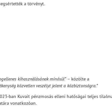
egsértették a törvényt.
jogellenes kihasználásának minősül”
– közölte a
ékenység közvetlen veszélyt jelent a közbiztonságra.”
23-ban Kuvait pénzmosás elleni hatóságai teljes tilalm
zatára vonatkozóan.