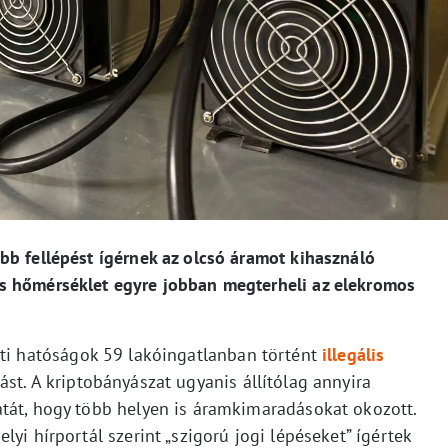
bb fellépést ígérnek az olcsó áramot kihasználó
s hőmérséklet egyre jobban megterheli az elekromos
iti hatóságok 59 lakóingatlanban történt
illegális
ást. A kriptobányászat ugyanis állítólag annyira
tát, hogy több helyen is áramkimaradásokat okozott.
yi hírportál szerint „szigorú jogi lépéseket” ígértek