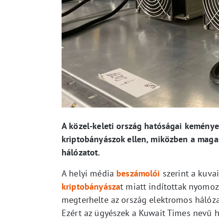
A közel-keleti ország hatóságai keménye
kriptobányászok ellen, miközben a maga
hálózatot.
A helyi média
beszámolói
szerint a kuva
kriptobányásza
t miatt indítottak nyomoz
megterhelte az ország elektromos hálóza
Ezért az ügyészek a Kuwait Times nevű hel