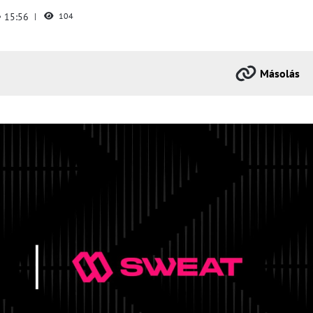
15:56
104
Másolás