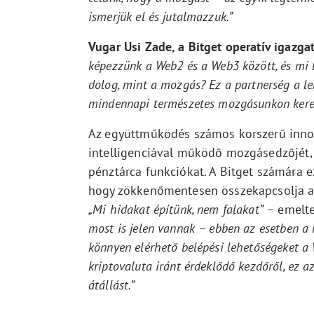
ismerjük el és jutalmazzuk.”
Vugar Usi Zade, a Bitget operatív igazga
képezzünk a Web2 és a Web3 között, és mi 
dolog, mint a mozgás? Ez a partnerség a l
mindennapi természetes mozgásunkon keres
Az együttműködés számos korszerű inno
intelligenciával működő mozgásedzőjét, 
pénztárca funkciókat. A Bitget számára e
hogy zökkenőmentesen összekapcsolja a 
„Mi hidakat építünk, nem falakat”
– emelte
most is jelen vannak – ebben az esetben a
könnyen elérhető belépési lehetőségeket a
kriptovaluta iránt érdeklődő kezdőről, ez
átállást.”