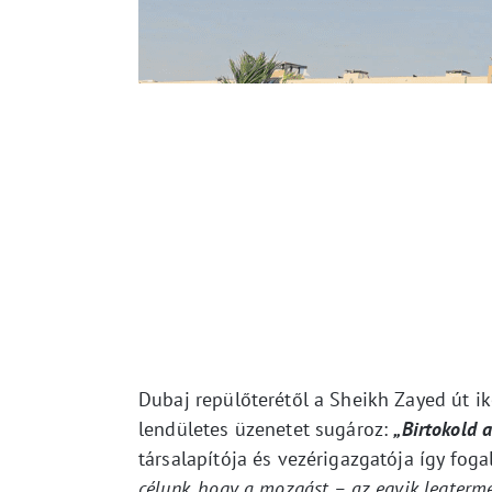
Dubaj repülőterétől a Sheikh Zayed út i
lendületes üzenetet sugároz:
„Birtokold 
társalapítója és vezérigazgatója így fog
célunk, hogy a mozgást – az egyik legtermé