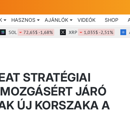
K
HASZNOS
AJÁNLÓK
VIDEÓK
SHOP
SOL
72,65$ -1,68%
XRP
1,035$ -2,51%
ADA
EAT STRATÉGIAI
 MOZGÁSÉRT JÁRÓ
AK ÚJ KORSZAKA A