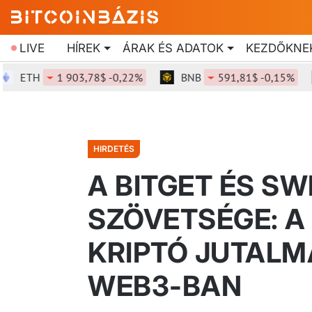
LIVE
HÍREK
ÁRAK ÉS ADATOK
KEZDŐKNE
ETH
1 903,78$ -0,22%
BNB
591,81$ -0,15%
HIRDETÉS
A BITGET ÉS SW
SZÖVETSÉGE: A
KRIPTÓ JUTALM
WEB3-BAN