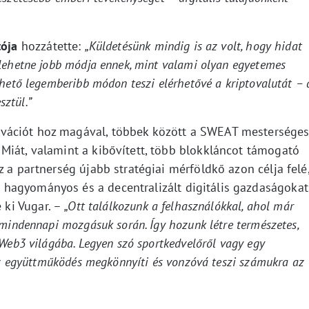
tója
hozzátette:
„Küldetésünk mindig is az volt, hogy hidat
lehetne jobb módja ennek, mint valami olyan egyetemes
ehető legemberibb módon teszi elérhetővé a kriptovalutát – 
ztül.”
vációt hoz magával, többek között a SWEAT mestersége
Miát, valamint a kibővített, több blokkláncot támogató
z a partnerség újabb stratégiai mérföldkő azon célja felé
hagyományos és a decentralizált digitális gazdaságokat
 ki Vugar. –
„Ott találkozunk a felhasználókkal, ahol már
 mindennapi mozgásuk során. Így hozunk létre természetes,
 Web3 világába. Legyen szó sportkedvelőről vagy egy
 az együttműködés megkönnyíti és vonzóvá teszi számukra az