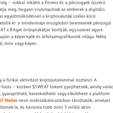
ség – sokkal inkább a fitnesz és a pénzügyek újszerű
atja meg, hogyan viszonyulnak az emberek a digitális
az együttműködéssel a kriptovaluták széles körű
jelölik ki: a mindennapi mozgásból teremtenek pénzügyi
 x Bitget óriásplakátjai borítják, egy üzenet egyre
supán a képernyők és árfolyamgrafikonok világa. Néha
, mire vagy képes.
a fizikai aktivitást kriptojutalommal ösztönzi. A
y futás – közben $SWEAT tokent gyűjthetnek, amely valód
ó, gyarapítható, kereskedhető vagy elkölthető a platform
T Wallet
nevű mobilalkalmazásban tárolhatók, amelyet
töttek le, és havonta több mint 3 millió aktív