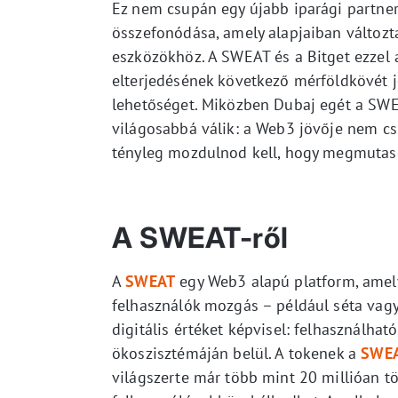
Ez nem csupán egy újabb iparági partner
összefonódása, amely alapjaiban változt
eszközökhöz. A SWEAT és a Bitget ezzel 
elterjedésének következő mérföldkövét 
lehetőséget. Miközben Dubaj egét a SWEAT
világosabbá válik: a Web3 jövője nem c
tényleg mozdulnod kell, hogy megmutasd
A SWEAT-ről
A
SWEAT
egy Web3 alapú platform, amely 
felhasználók mozgás – például séta vag
digitális értéket képvisel: felhasználhat
ökoszisztémáján belül. A tokenek a
SWEA
világszerte már több mint 20 millióan töl