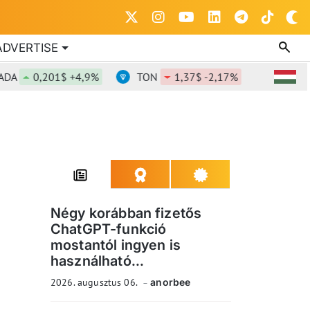
ADVERTISE
0,201$ +4,9%
TON
1,37$ -2,17%
DOT
0,8
Négy korábban fizetős
ChatGPT-funkció
mostantól ingyen is
használható...
2026. augusztus 06.
anorbee