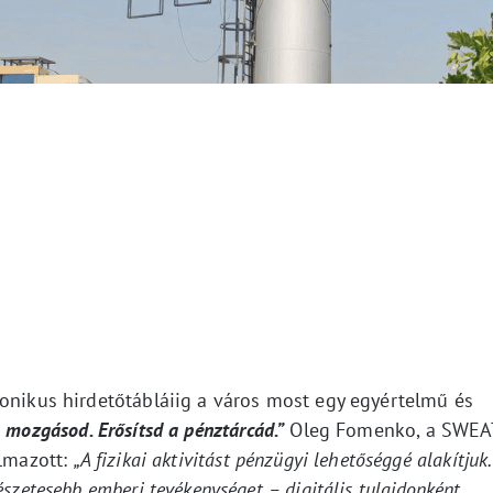
konikus hirdetőtábláiig a város most egy egyértelmű és
a mozgásod. Erősítsd a pénztárcád.”
Oleg Fomenko, a SWEA
almazott:
„A fizikai aktivitást pénzügyi lehetőséggé alakítjuk.
szetesebb emberi tevékenységet – digitális tulajdonként