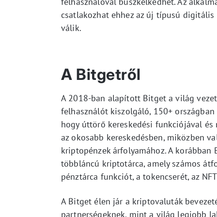
felhasználóval büszkélkedhet. Az alkalm
csatlakozhat ehhez az új típusú digitál
válik.
A Bitgetről
A 2018-ban alapított Bitget a világ veze
felhasználót kiszolgáló, 150+ országban
hogy úttörő kereskedési funkciójával és
az okosabb kereskedésben, miközben val
kriptopénzek árfolyamához. A korábban 
többláncú kriptotárca, amely számos átf
pénztárca funkciót, a tokencserét, az N
A Bitget élen jár a kriptovaluták beveze
partnerségeknek, mint a világ legjobb 