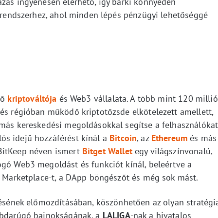
azás ingyenesen elérhető, így bárki könnyedén
is rendszerhez, ahol minden lépés pénzügyi lehetőséggé
tő
kriptováltója
és Web3 vállalata. A több mint 120 millió
 és régióban működő kriptotőzsde elkötelezett amellett,
 más kereskedési megoldásokkal segítse a felhasználóka
ós idejű hozzáférést kínál a
Bitcoin
, az
Ethereum
és más
BitKeep néven ismert
Bitget Wallet
egy világszínvonalú,
ogó Web3 megoldást és funkciót kínál, beleértve a
FT Marketplace-t, a DApp böngészőt és még sok mást.
tésének előmozdításában, köszönhetően az olyan stratégi
labdarúgó bajnokságának, a
LALIGA
-nak a hivatalos