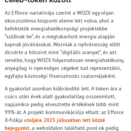
Az Efforce narratívája szerint a WOZX egy olyan
ökoszisztéma központi eleme lett volna, ahol a
befektetők energiahatékonysági projektekbe
“szállnak be”, és a megtakarított energia alapján
kapnak jóváírásokat. Wozniak a nyilvánosság előtt
dicsérte a bitcoint mint “digitális aranyat”, és azt
remélte, hogy WOZX folyamatosan energiahatékony,
anyagilag is nyereséges cégeket tud reprezentálni,
egyfajta közösségi finanszírozás csatornájaként.
A gyakorlat azonban kiábrándító lett. A token ára a
csúcs után évek alatt gyakorlatilag összeomlott,
napjainkra pedig elvesztette értékének több mint
99%-át. A projekt kommunikációja elhalt: az Efforce
X-fiókja
utoljára 2025 júliusában tett közzé
bejegyzést
, a weboldalon található pool-ok pedig