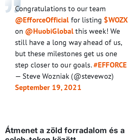
Congratulations to our team
@EfforceOfficial
for listing
$WOZX
on
@HuobiGlobal
this week! We
still have a long way ahead of us,
but these milestones get us one
step closer to our goals.
#EFFORCE
— Steve Wozniak (@stevewoz)
September 19, 2021
Átmenet a zöld forradalom és a
celeb-token között