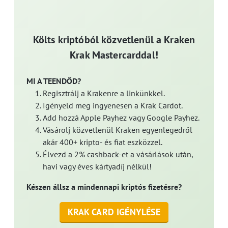
Költs kriptóból közvetlenül a Kraken
Krak Mastercarddal!
MI A TEENDŐD?
Regisztrálj a Krakenre a linkünkkel.
Igényeld meg ingyenesen a Krak Cardot.
Add hozzá Apple Payhez vagy Google Payhez.
Vásárolj közvetlenül Kraken egyenlegedről
akár 400+ kripto- és fiat eszközzel.
Élvezd a 2% cashback-et a vásárlások után,
havi vagy éves kártyadíj nélkül!
Készen állsz a mindennapi kriptós fizetésre?
KRAK CARD IGÉNYLÉSE