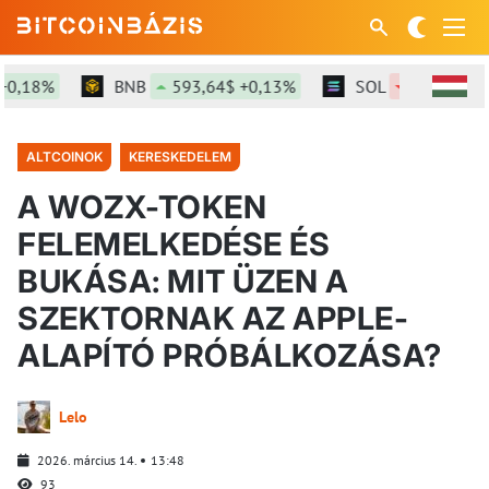
0,18%
BNB
593,64$ +0,13%
SOL
72,58$ -1,1
ALTCOINOK
KERESKEDELEM
A WOZX-TOKEN
FELEMELKEDÉSE ÉS
BUKÁSA: MIT ÜZEN A
SZEKTORNAK AZ APPLE-
ALAPÍTÓ PRÓBÁLKOZÁSA?
Lelo
2026. március 14.
13:48
93