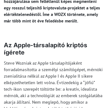
hozzájárulása sem feltétlenül képes megmenteni
egy rosszul teljesítő kriptovaluta-projektet a teljes
elértéktelenedéstől. Íme a WOZX története, amely
már több mint öt éve feledésbe merült.
Az Apple-társalapító kriptós
ígérete
Steve Wozniak az Apple társalapítójaként
forradalmasította a személyi számítógépet, mérnöki
zsenialitása nélkül az Apple I és Apple II sikere
elképzelhetetlen lett volna. Évtizedekig a “jófiú”
tech-ikon szerepét töltötte be: a kreatív, idealista
mérnök, aki a technológiát az emberek szolgálatába
akarja állítani. Nem meglepő, hogy amikor a