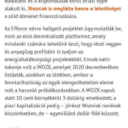
blokklánc és a kriptovaluták körül óriási hype
alakult ki,
Wozniak is meglátta benne a lehetőséget
a zöld átmenet finanszírozására.
Az Efforce névre hallgató projektet úgy mutatták be,
mint az első decentralizált platformot, amely
mindenki számára lehetővé teszi, hogy részt vegyen
és anyagilag profitálni is tudjon az
energiahatékonysági projektekből. Ennek natív
tokenje volt a WOZX, amelyet 2020 decemberében
listázták, azokban az időkben, amikor a
fenntarthatóság az egyik elengedhetetlen eleme
volt a hasonló próbálkozásokban. A WOZX napok
alatt 10 cent környékéről 3 dollárig emelkedett, a
piaci kapitalizáció pedig – jórészt Wozniak nevének
köszönhetően, de – egymilliárd dollár fölé kúszott.