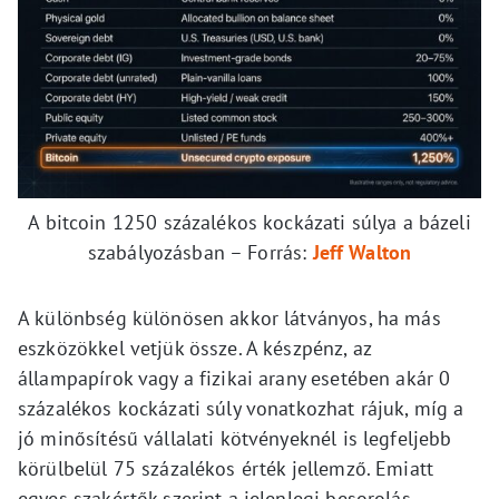
A bitcoin 1250 százalékos kockázati súlya a bázeli
szabályozásban – Forrás:
Jeff Walton
A különbség különösen akkor látványos, ha más
eszközökkel vetjük össze. A készpénz, az
állampapírok vagy a fizikai arany esetében akár 0
százalékos kockázati súly vonatkozhat rájuk, míg a
jó minősítésű vállalati kötvényeknél is legfeljebb
körülbelül 75 százalékos érték jellemző. Emiatt
egyes szakértők szerint a jelenlegi besorolás