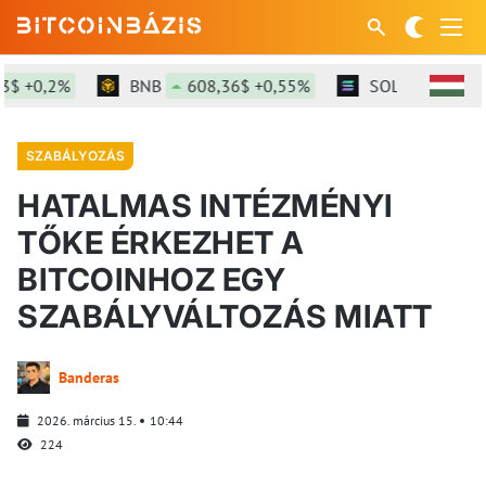
 +0,2%
BNB
608,36$ +0,55%
SOL
76,8$ +0,
SZABÁLYOZÁS
HATALMAS INTÉZMÉNYI
TŐKE ÉRKEZHET A
BITCOINHOZ EGY
SZABÁLYVÁLTOZÁS MIATT
Banderas
2026. március 15.
10:44
224