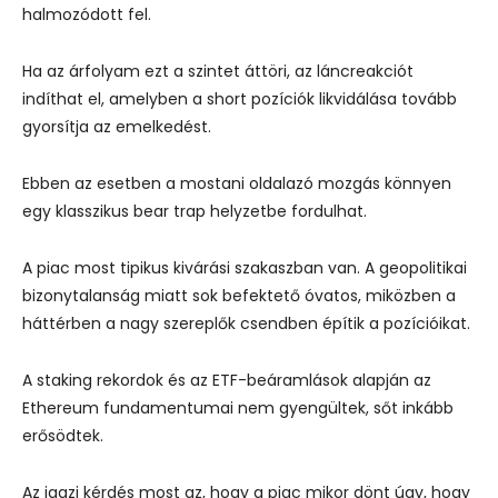
halmozódott fel.
Ha az árfolyam ezt a szintet áttöri, az láncreakciót
indíthat el, amelyben a short pozíciók likvidálása tovább
gyorsítja az emelkedést.
Ebben az esetben a mostani oldalazó mozgás könnyen
egy klasszikus bear trap helyzetbe fordulhat.
A piac most tipikus kivárási szakaszban van. A geopolitikai
bizonytalanság miatt sok befektető óvatos, miközben a
háttérben a nagy szereplők csendben építik a pozícióikat.
A staking rekordok és az ETF-beáramlások alapján az
Ethereum fundamentumai nem gyengültek, sőt inkább
erősödtek.
Az igazi kérdés most az, hogy a piac mikor dönt úgy, hogy