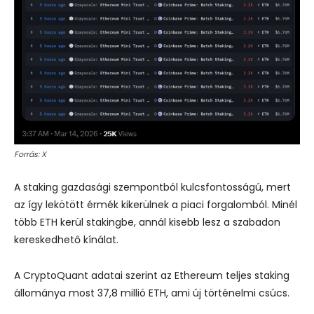
Forrás: X
A staking gazdasági szempontból kulcsfontosságú, mert
az így lekötött érmék kikerülnek a piaci forgalomból. Minél
több ETH kerül stakingbe, annál kisebb lesz a szabadon
kereskedhető kínálat.
A CryptoQuant adatai szerint az Ethereum teljes staking
állománya most 37,8 millió ETH, ami új történelmi csúcs.