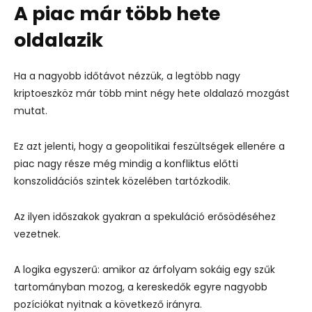
A piac már több hete
oldalazik
Ha a nagyobb időtávot nézzük, a legtöbb nagy
kriptoeszköz már több mint négy hete oldalazó mozgást
mutat.
Ez azt jelenti, hogy a geopolitikai feszültségek ellenére a
piac nagy része még mindig a konfliktus előtti
konszolidációs szintek közelében tartózkodik.
Az ilyen időszakok gyakran a spekuláció erősödéséhez
vezetnek.
A logika egyszerű: amikor az árfolyam sokáig egy szűk
tartományban mozog, a kereskedők egyre nagyobb
pozíciókat nyitnak a következő irányra.