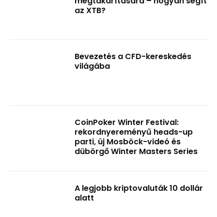
megtakarítására – hogyan segít
az XTB?
Bevezetés a CFD-kereskedés
világába
CoinPoker Winter Festival:
rekordnyereményű heads-up
parti, új Mosböck-videó és
dübörgő Winter Masters Series
A legjobb kriptovaluták 10 dollár
alatt