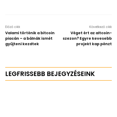
Előző cikk
Következő cikk
Valami történik a bitcoin
Véget ért az altcoin-
piacán – a bálnák ismét
szezon? Egyre kevesebb
gyűjteni kezdtek
projekt kap pénzt
LEGFRISSEBB BEJEGYZÉSEINK