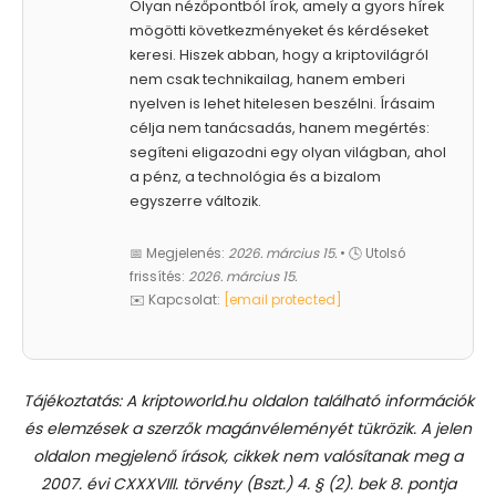
Olyan nézőpontból írok, amely a gyors hírek
mögötti következményeket és kérdéseket
keresi. Hiszek abban, hogy a kriptovilágról
nem csak technikailag, hanem emberi
nyelven is lehet hitelesen beszélni. Írásaim
célja nem tanácsadás, hanem megértés:
segíteni eligazodni egy olyan világban, ahol
a pénz, a technológia és a bizalom
egyszerre változik.
📅 Megjelenés:
2026. március 15.
• 🕓 Utolsó
frissítés:
2026. március 15.
✉️ Kapcsolat:
[email protected]
Tájékoztatás: A kriptoworld.hu oldalon található információk
és elemzések a szerzők magánvéleményét tükrözik. A jelen
oldalon megjelenő írások, cikkek nem valósítanak meg a
2007. évi CXXXVIII. törvény (Bszt.) 4. § (2). bek 8. pontja