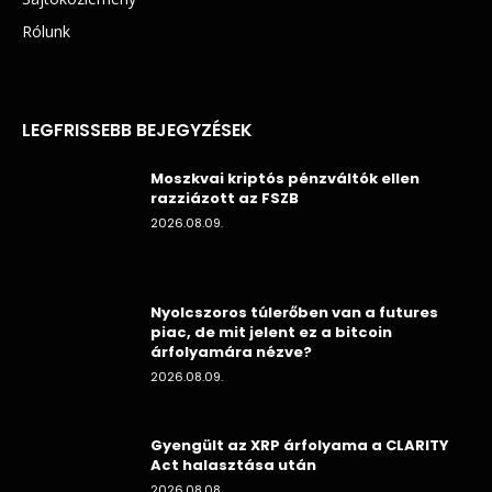
Rólunk
LEGFRISSEBB BEJEGYZÉSEK
Moszkvai kriptós pénzváltók ellen
razziázott az FSZB
2026.08.09.
Nyolcszoros túlerőben van a futures
piac, de mit jelent ez a bitcoin
árfolyamára nézve?
2026.08.09.
Gyengült az XRP árfolyama a CLARITY
Act halasztása után
2026.08.08.