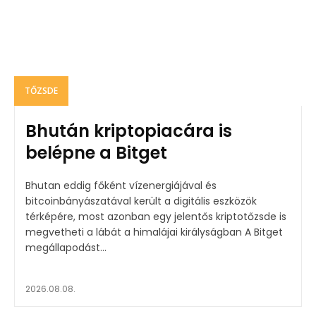
TŐZSDE
Bhután kriptopiacára is
belépne a Bitget
Bhutan eddig főként vízenergiájával és
bitcoinbányászatával került a digitális eszközök
térképére, most azonban egy jelentős kriptotőzsde is
megvetheti a lábát a himalájai királyságban A Bitget
megállapodást...
2026.08.08.