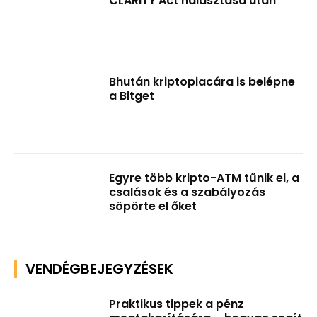
CLARITY Act halasztása után
Bhután kriptopiacára is belépne
a Bitget
Egyre több kripto-ATM tűnik el, a
csalások és a szabályozás
söpörte el őket
VENDÉGBEJEGYZÉSEK
Praktikus tippek a pénz