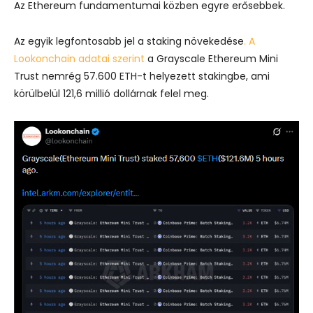
Az Ethereum fundamentumai közben egyre erősebbek.
Az egyik legfontosabb jel a staking növekedése
. A
Lookonchain adatai szerint
a Grayscale Ethereum Mini
Trust nemrég 57.600 ETH-t helyezett stakingbe, ami
körülbelül 121,6 millió dollárnak felel meg.