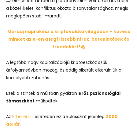
Az elmúlt két hétben a piac kénytelen volt alkalmazkodni
a közel-keleti konfliktus okozta bizonytalansághoz, mégis
meglepően stabil maradt.
Maradj naprakész a kriptovaluta világában – kövess
minket az X-en a legfrissebb hírek, betekintések és
trendekért!🚀
A legtöbb nagy kapitalizációjú kriptoeszköz szűk
árfolyamsávban mozog, és eddig sikerült elkerülniük a
komolyabb zuhanást.
Ezek a szintek a múltban gyakran
erős pszichológiai
támaszként
működtek.
Az
Ethereum
esetében ez a kulcsszint jelenleg
2000
dollár
.