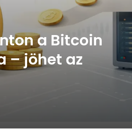
ton a Bitcoin
a – jöhet az