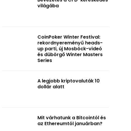
világába
CoinPoker Winter Festival:
rekordnyereményű heads-
up parti, új Mosböck-videó
és dübörgő Winter Masters
Series
A legjobb kriptovaluták 10
dollár alatt
Mit várhatunk a Bitcointól és
az Ethereumtól januárban?