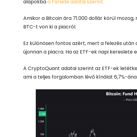
alapokba
a Farside adatai szerint.
Amikor a Bitcoin ára 71.000 dollár körül mozog
BTC-t von ki a piacról.
Ez különösen fontos azért, mert a felezés utá
újonnan a piacra. Ha az ETF-ek napi kereslete 
A CryptoQuant adatai szerint az ETF-ek letétkeze
ami a teljes forgalomban lévő kínálat 6,7%-ána