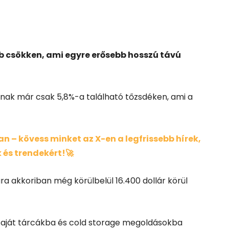
b csökken, ami egyre erősebb hosszú távú
tnak már csak 5,8%-a található tőzsdéken, ami a
 – kövess minket az X-en a legfrissebb hírek,
 és trendekért!🚀
ra akkoriban még körülbelül 16.400 dollár körül
saját tárcákba és cold storage megoldásokba