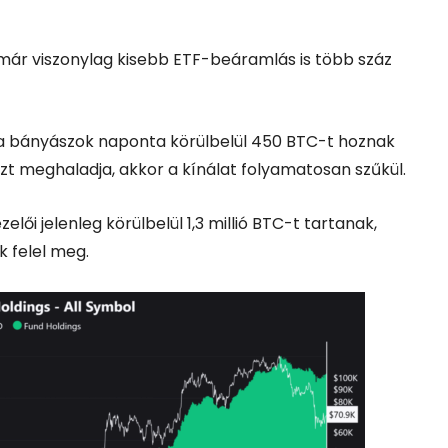
, már viszonylag kisebb ETF-beáramlás is több száz
n a bányászok naponta körülbelül 450 BTC-t hoznak
ezt meghaladja, akkor a kínálat folyamatosan szűkül.
lői jelenleg körülbelül 1,3 millió BTC-t tartanak,
k felel meg.