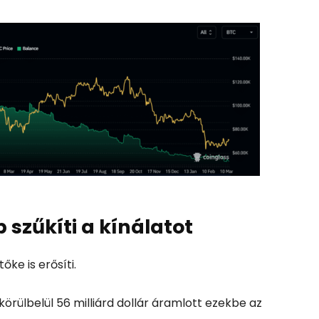
szűkíti a kínálatot
ke is erősíti.
körülbelül 56 milliárd dollár áramlott ezekbe az