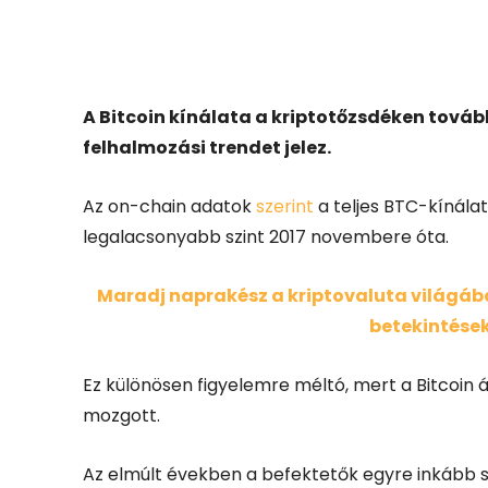
Facebook
X
A Bitcoin kínálata a kriptotőzsdéken továb
felhalmozási trendet jelez.
Az on-chain adatok
szerint
a teljes BTC-kínála
legalacsonyabb szint 2017 novembere óta.
Maradj naprakész a kriptovaluta világában
betekintések
Ez különösen figyelemre méltó, mert a Bitcoin á
mozgott.
Az elmúlt években a befektetők egyre inkább 