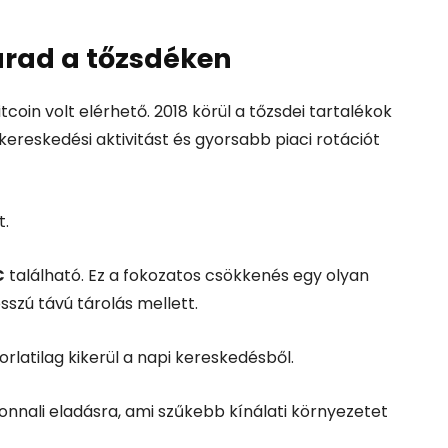
arad a tőzsdéken
coin volt elérhető. 2018 körül a tőzsdei tartalékok
ereskedési aktivitást és gyorsabb piaci rotációt
t.
C
található. Ez a fokozatos csökkenés egy olyan
sszú távú tárolás mellett.
rlatilag kikerül a napi kereskedésből.
zonnali eladásra, ami szűkebb kínálati környezetet