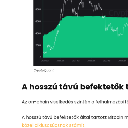
CryptoQuant
A hosszú távú befektetők t
Az on-chain viselkedés szintén a felhalmozási fáz
A hosszú távú befektetők által tartott Bitcoin 
közel cikluscsúcsnak számít.