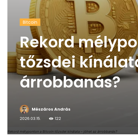
Bitcoin
Rekord mélypon
tőzsdei kínálat
árrobbanás?
Mészáros András
2026.03.15.
122
Rekord mélyponton a Bitcoin tőzsdei kínálata – jöhet az árrobbanás?