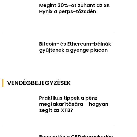
Megint 30%-ot zuhant az SK
Hynix a perps-tőzsdén
Bitcoin- és Ethereum-bálnák
gyűjtenek a gyenge piacon
VENDÉGBEJEGYZÉSEK
Praktikus tippek a pénz
megtakarítására – hogyan
segít az XTB?
Bevezetés a CFD-kereskedés