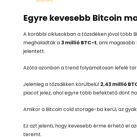
Santiment
Egyre kevesebb Bitcoin m
A korábbi ciklusokban a tőzsdéken jóval több Bit
meghaladták a
3 millió BTC-t
, ami magasabb k
jelentett.
Azóta azonban a trend folyamatosan lefelé tar
Jelenleg a tőzsdéken körülbelül
2,43 millió BT
piacot jelez, ahol egyre több befektető dönt ho
Amikor a Bitcoin cold storage-ba kerül, az gyako
Ez azt jelenti, hogy kevesebb érme érhető el a
teremt.