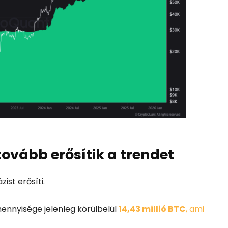
ovább erősítik a trendet
ist erősíti.
mennyisége jelenleg körülbelül
14,43 millió BTC
, ami