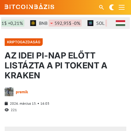
+0,21%
BNB
592,95$ -0%
SOL
72,65$ -1,13%
KRIPTOGAZDASÁG
AZ IDEI PI-NAP ELŐTT
LISTÁZTA A PI TOKENT A
KRAKEN
premik
2026. március 15.
16:03
221