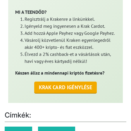
MI A TEENDŐD?
Regisztrálj a Krakenre a linkünkkel.
Igényeld meg ingyenesen a Krak Cardot.
Add hozzá Apple Payhez vagy Google Payhez.
Vásárolj közvetlenül Kraken egyenlegedről
akár 400+ kripto- és fiat eszközzel.
Élvezd a 2% cashback-et a vásárlások után,
havi vagy éves kártyadíj nélkül!
Készen állsz a mindennapi kriptós fizetésre?
KRAK CARD IGÉNYLÉSE
Címkék: