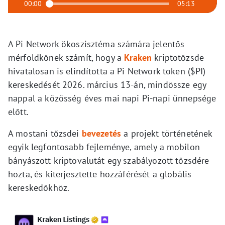
00:00
05:13
A Pi Network ökoszisztéma számára jelentős
mérföldkőnek számít, hogy a
Kraken
kriptotőzsde
hivatalosan is elindította a Pi Network token ($PI)
kereskedését 2026. március 13-án, mindössze egy
nappal a közösség éves mai napi Pi-napi ünnepsége
előtt.
A mostani tőzsdei
bevezetés
a projekt történetének
egyik legfontosabb fejleménye, amely a mobilon
bányászott kriptovalutát egy szabályozott tőzsdére
hozta, és kiterjesztette hozzáférését a globális
kereskedőkhöz.