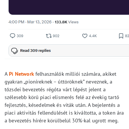
A
Pi Network
felhasználók milliói számára, akiket
gyakran „pioníreknek – úttöröknek” neveznek, a
tőzsdei bevezetés régóta várt lépést jelent a
szélesebb körű piaci elismerés felé az évekig tartó
fejlesztés, késedelmek és viták után. A bejelentés a
piaci aktivitás fellendülését is kiváltotta, a token ára
a bevezetés hírére körülbelül 30%-kal ugrott meg.