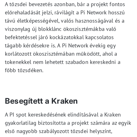
A tőzsdei bevezetés azonban, bár a projekt fontos
előrehaladását jelzi, rávilágít a Pi Network hosszú
távú életképességével, valós hasznosságával és a
viszonylag új blokklánc ökoszisztémákba való
befektetéssel járó kockázatokkal kapcsolatos
tágabb kérdésekre is. A Pi Network évekig egy
korlátozott ökoszisztémában működött, ahol a
tokenekkel nem lehetett szabadon kereskedni a
főbb tőzsdéken.
Besegített a Kraken
A PI spot kereskedésének elindításával a Kraken
gyakorlatilag biztosította a projekt számára az egyik
első nagyobb szabályozott tőzsdei helyszínt,