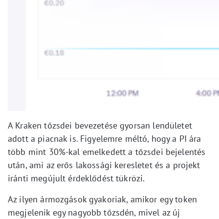
A Kraken tőzsdei bevezetése gyorsan lendületet
adott a piacnak is. Figyelemre méltó, hogy a PI ára
több mint 30%-kal emelkedett a tőzsdei bejelentés
után, ami az erős lakossági keresletet és a projekt
iránti megújult érdeklődést tükrözi.
Az ilyen ármozgások gyakoriak, amikor egy token
megjelenik egy nagyobb tőzsdén, mivel az új