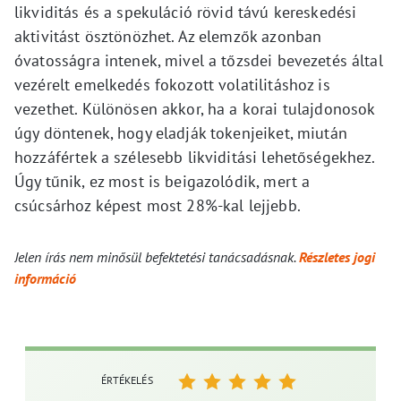
likviditás és a spekuláció rövid távú kereskedési
aktivitást ösztönözhet. Az elemzők azonban
óvatosságra intenek, mivel a tőzsdei bevezetés által
vezérelt emelkedés fokozott volatilitáshoz is
vezethet. Különösen akkor, ha a korai tulajdonosok
úgy döntenek, hogy eladják tokenjeiket, miután
hozzáfértek a szélesebb likviditási lehetőségekhez.
Úgy tűnik, ez most is beigazolódik, mert a
csúcsárhoz képest most 28%-kal lejjebb.
Jelen írás nem minősül befektetési tanácsadásnak.
Részletes jogi
információ
ÉRTÉKELÉS