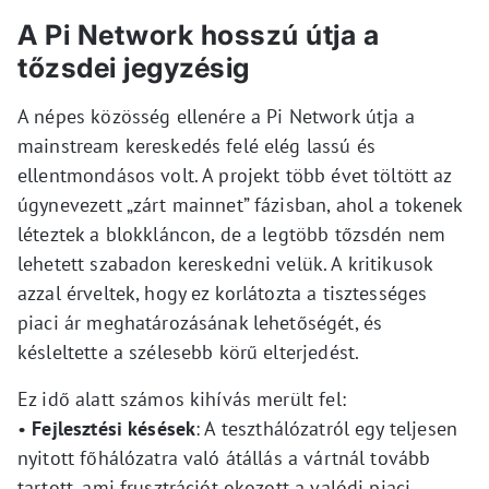
A Pi Network hosszú útja a
tőzsdei jegyzésig
A népes közösség ellenére a Pi Network útja a
mainstream kereskedés felé elég lassú és
ellentmondásos volt. A projekt több évet töltött az
úgynevezett „zárt mainnet” fázisban, ahol a tokenek
léteztek a blokkláncon, de a legtöbb tőzsdén nem
lehetett szabadon kereskedni velük. A kritikusok
azzal érveltek, hogy ez korlátozta a tisztességes
piaci ár meghatározásának lehetőségét, és
késleltette a szélesebb körű elterjedést.
Ez idő alatt számos kihívás merült fel:
•
Fejlesztési késések
: A teszthálózatról egy teljesen
nyitott főhálózatra való átállás a vártnál tovább
tartott, ami frusztrációt okozott a valódi piaci