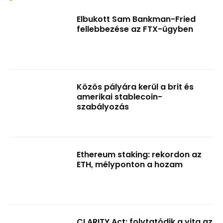
Elbukott Sam Bankman-Fried
fellebbezése az FTX-ügyben
Közös pályára kerül a brit és
amerikai stablecoin-
szabályozás
Ethereum staking: rekordon az
ETH, mélyponton a hozam
CLARITY Act: folytatódik a vita az