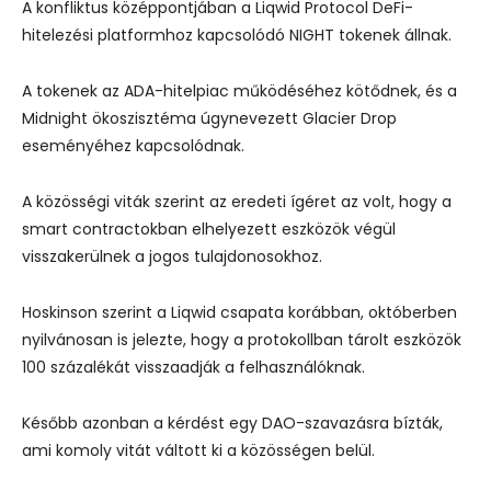
A konfliktus középpontjában a
Liqwid Protocol
DeFi-
hitelezési platformhoz kapcsolódó NIGHT tokenek állnak.
A tokenek az ADA-hitelpiac működéséhez kötődnek, és a
Midnight ökoszisztéma úgynevezett Glacier Drop
eseményéhez kapcsolódnak.
A közösségi viták szerint az eredeti ígéret az volt, hogy a
smart contractokban elhelyezett eszközök végül
visszakerülnek a jogos tulajdonosokhoz.
Hoskinson szerint a Liqwid csapata korábban, októberben
nyilvánosan is jelezte, hogy a protokollban tárolt eszközök
100 százalékát visszaadják a felhasználóknak.
Később azonban a kérdést egy DAO-szavazásra bízták,
ami komoly vitát váltott ki a közösségen belül.