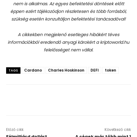
nem is alkalmas. Az egyes befektetési döntések előtt
éppen ezért tájékozódjon részletesen és több forrásból,
szükség esetén konzultáljon befektetési tanácsadóval!
A cikkekben megjelenő esetleges hibákért téves
információkból eredendő anyagi károkért a kriptoworld.hu
felelősséget nem vállal.
Cardano
Charles Hoskinson
DEFI
token
TAGS
Előző cikk
Következő cikk
Félmilliárd dollárt
A cégek már több mint 1