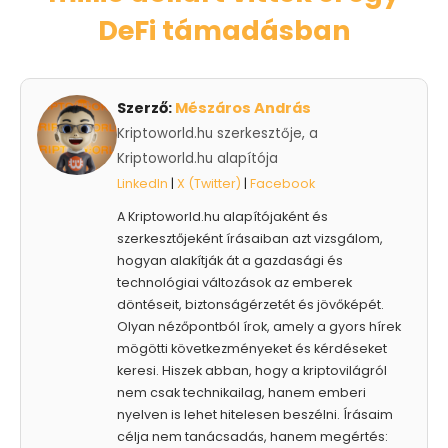
DeFi támadásban
Szerző:
Mészáros András
Kriptoworld.hu szerkesztője, a
Kriptoworld.hu alapítója
LinkedIn
|
X (Twitter)
|
Facebook
A Kriptoworld.hu alapítójaként és
szerkesztőjeként írásaiban azt vizsgálom,
hogyan alakítják át a gazdasági és
technológiai változások az emberek
döntéseit, biztonságérzetét és jövőképét.
Olyan nézőpontból írok, amely a gyors hírek
mögötti következményeket és kérdéseket
keresi. Hiszek abban, hogy a kriptovilágról
nem csak technikailag, hanem emberi
nyelven is lehet hitelesen beszélni. Írásaim
célja nem tanácsadás, hanem megértés: