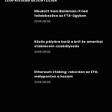
LEGFRISSEBB BEJEGYZÉSEK
Elbukott Sam Bankman-Fried
fellebbezése az FTX-ügyben
2026.08.06.
Közös pályára kerül a brit és amerikai
stablecoin-szabályozás
2026.08.06.
Ethereum staking: rekordon az ETH,
mélyponton a hozam
2026.08.06.