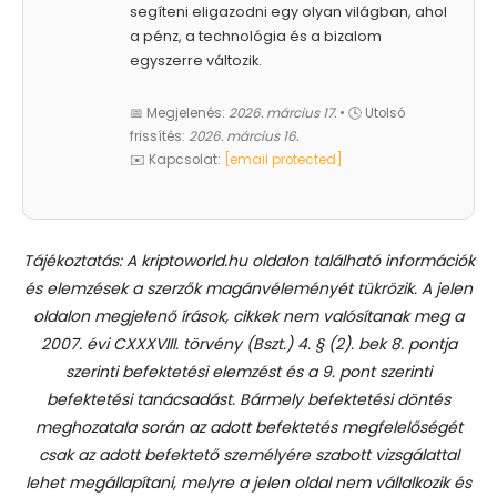
segíteni eligazodni egy olyan világban, ahol
a pénz, a technológia és a bizalom
egyszerre változik.
📅 Megjelenés:
2026. március 17.
• 🕓 Utolsó
frissítés:
2026. március 16.
✉️ Kapcsolat:
[email protected]
Tájékoztatás: A kriptoworld.hu oldalon található információk
és elemzések a szerzők magánvéleményét tükrözik. A jelen
oldalon megjelenő írások, cikkek nem valósítanak meg a
2007. évi CXXXVIII. törvény (Bszt.) 4. § (2). bek 8. pontja
szerinti befektetési elemzést és a 9. pont szerinti
befektetési tanácsadást.
Bármely befektetési döntés
meghozatala során az adott befektetés megfelelőségét
csak az adott befektető személyére szabott vizsgálattal
lehet megállapítani, melyre a jelen oldal nem vállalkozik és