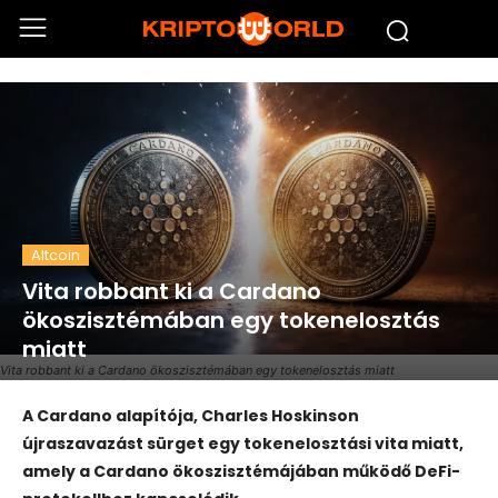
Altcoin
Vita robbant ki a Cardano
ökoszisztémában egy tokenelosztás
miatt
Vita robbant ki a Cardano ökoszisztémában egy tokenelosztás miatt
A Cardano alapítója,
Charles Hoskinson
újraszavazást sürget egy tokenelosztási vita miatt,
amely a Cardano ökoszisztémájában működő DeFi-