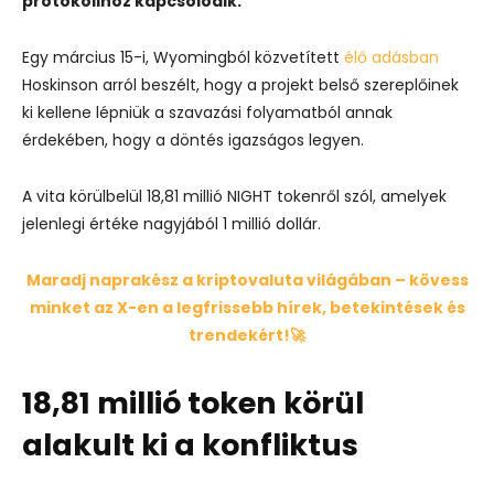
protokollhoz kapcsolódik.
Egy március 15-i, Wyomingból közvetített
élő adásban
Hoskinson arról beszélt, hogy a projekt belső szereplőinek
ki kellene lépniük a szavazási folyamatból annak
érdekében, hogy a döntés igazságos legyen.
A vita körülbelül 18,81 millió NIGHT tokenről szól, amelyek
jelenlegi értéke nagyjából 1 millió dollár.
Maradj naprakész a kriptovaluta világában – kövess
minket az X-en a legfrissebb hírek, betekintések és
trendekért!🚀
18,81 millió token körül
alakult ki a konfliktus