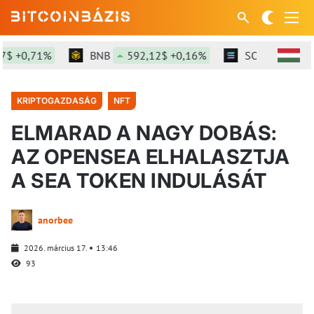
 +0,71%
BNB
592,12$ +0,16%
SOL
73,6$ +1
KRIPTOGAZDASÁG
NFT
ELMARAD A NAGY DOBÁS:
AZ OPENSEA ELHALASZTJA
A SEA TOKEN INDULÁSÁT
anorbee
2026. március 17.
13:46
93