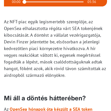
00:00
05:36
Az NFT-piac egyik legismertebb szereplője, az
OpenSea elhalasztotta régóta várt SEA tokenjének
kibocsátását. A döntést a vállalat vezérigazgatója,
Devin Finzer jelentette be, elsősorban a jelenlegi
kedvezőtlen piaci környezetre hivatkozva. A hír
vegyes reakciókat váltott ki, egyesek megértéssel
fogadták a lépést, mások csalódottságuknak adtak
hangot, főként azok, akik rövid távon számítottak az
airdropból származó előnyökre.
Mi áll a döntés hátterében?
Az
OpenSea hónapok óta készült a SEA token