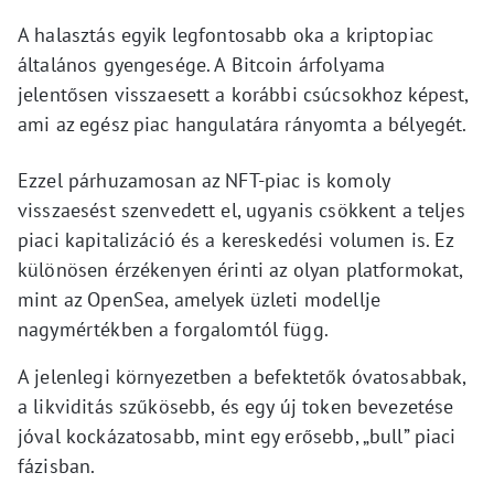
A halasztás egyik legfontosabb oka a kriptopiac
általános gyengesége. A Bitcoin árfolyama
jelentősen visszaesett a korábbi csúcsokhoz képest,
ami az egész piac hangulatára rányomta a bélyegét.
Ezzel párhuzamosan az NFT-piac is komoly
visszaesést szenvedett el, ugyanis csökkent a teljes
piaci kapitalizáció és a kereskedési volumen is. Ez
különösen érzékenyen érinti az olyan platformokat,
mint az OpenSea, amelyek üzleti modellje
nagymértékben a forgalomtól függ.
A jelenlegi környezetben a befektetők óvatosabbak,
a likviditás szűkösebb, és egy új token bevezetése
jóval kockázatosabb, mint egy erősebb, „bull” piaci
fázisban.