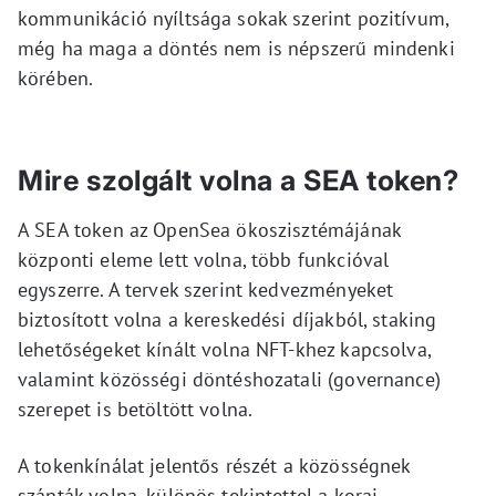
kommunikáció nyíltsága sokak szerint pozitívum,
még ha maga a döntés nem is népszerű mindenki
körében.
Mire szolgált volna a SEA token?
A SEA token az OpenSea ökoszisztémájának
központi eleme lett volna, több funkcióval
egyszerre. A tervek szerint kedvezményeket
biztosított volna a kereskedési díjakból, staking
lehetőségeket kínált volna NFT-khez kapcsolva,
valamint közösségi döntéshozatali (governance)
szerepet is betöltött volna.
A tokenkínálat jelentős részét a közösségnek
szánták volna, különös tekintettel a korai