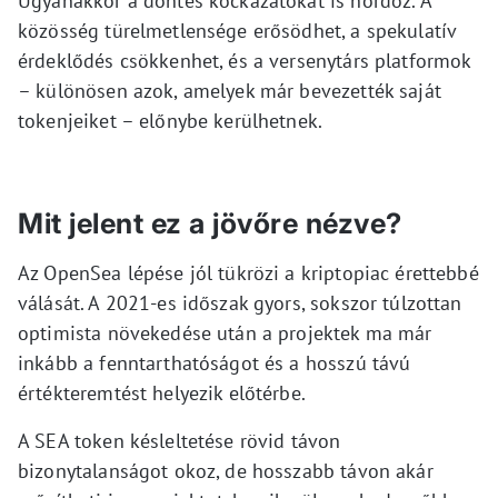
Ugyanakkor a döntés kockázatokat is hordoz. A
közösség türelmetlensége erősödhet, a spekulatív
érdeklődés csökkenhet, és a versenytárs platformok
– különösen azok, amelyek már bevezették saját
tokenjeiket – előnybe kerülhetnek.
Mit jelent ez a jövőre nézve?
Az OpenSea lépése jól tükrözi a kriptopiac érettebbé
válását. A 2021-es időszak gyors, sokszor túlzottan
optimista növekedése után a projektek ma már
inkább a fenntarthatóságot és a hosszú távú
értékteremtést helyezik előtérbe.
A SEA token késleltetése rövid távon
bizonytalanságot okoz, de hosszabb távon akár