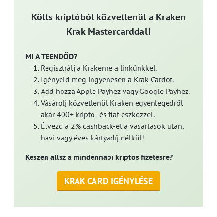
Költs kriptóból közvetlenül a Kraken
Krak Mastercarddal!
MI A TEENDŐD?
Regisztrálj a Krakenre a linkünkkel.
Igényeld meg ingyenesen a Krak Cardot.
Add hozzá Apple Payhez vagy Google Payhez.
Vásárolj közvetlenül Kraken egyenlegedről
akár 400+ kripto- és fiat eszközzel.
Élvezd a 2% cashback-et a vásárlások után,
havi vagy éves kártyadíj nélkül!
Készen állsz a mindennapi kriptós fizetésre?
KRAK CARD IGÉNYLÉSE