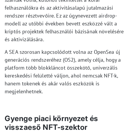
felhasználókra és az aktivitásalapú jutalmazási
rendszer résztvevőire. Ez az úgynevezett airdrop-
modell az utóbbi években bevett eszközzé vált a
kriptós projektek felhasználói bázisának növelésére
és aktivizálására.
A SEA szorosan kapcsolódott volna az OpenSea új
generációs rendszeréhez (OS2), amely célja, hogy a
platform több blokkláncot összekötő, univerzális
kereskedési felületté váljon, ahol nemcsak NFT-k,
hanem tokenek és akár valós eszközök is
megjelenhetnek.
Gyenge piaci környezet és
visszaeső NFT-szektor