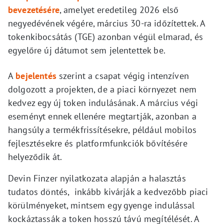
bevezetésére
, amelyet eredetileg 2026 első
negyedévének végére, március 30-ra időzítettek. A
tokenkibocsátás (TGE) azonban végül elmarad, és
egyelőre új dátumot sem jelentettek be.
A
bejelentés
szerint a csapat végig intenzíven
dolgozott a projekten, de a piaci környezet nem
kedvez egy új token indulásának. A március végi
eseményt ennek ellenére megtartják, azonban a
hangsúly a termékfrissítésekre, például mobilos
fejlesztésekre és platformfunkciók bővítésére
helyeződik át.
Devin Finzer nyilatkozata alapján a halasztás
tudatos döntés, inkább kivárják a kedvezőbb piaci
körülményeket, mintsem egy gyenge indulással
kockáztassák a token hosszú távú megítélését. A