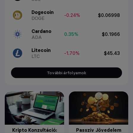
Dogecoin
-0.24%
$0.06998
DOGE
Cardano
0.35%
$0.1966
ADA
Litecoin
-1.70%
$45.43
LTC
További árfolyamok
Kripto Konzultáció:
Passzív Jövedelem