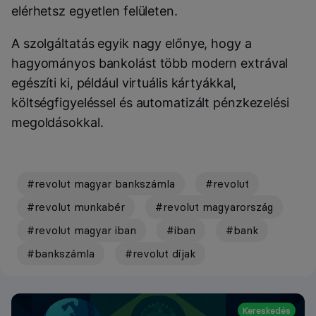
elérhetsz egyetlen felületen.
A szolgáltatás egyik nagy előnye, hogy a
hagyományos bankolást több modern extrával
egészíti ki, például virtuális kártyákkal,
költségfigyeléssel és automatizált pénzkezelési
megoldásokkal.
#revolut magyar bankszámla
#revolut
#revolut munkabér
#revolut magyarország
#revolut magyar iban
#iban
#bank
#bankszámla
#revolut díjak
Kereskedés