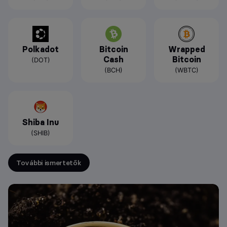
Polkadot
Bitcoin
Wrapped
Cash
Bitcoin
(DOT)
(BCH)
(WBTC)
Shiba Inu
(SHIB)
További ismertetők