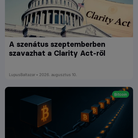
A szenátus szeptemberben
szavazhat a Clarity Act-ről
LupusBaltazar • 2026. augusztus 10.
Bitcoin