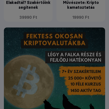
Elakadtál? Szakértőink
Művészete: Kripto
segítenek
kamatoztatás
39990 Ft
19990 Ft