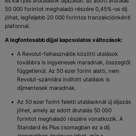
és kártyás átutalások díjazását: az adott átutalás
50 000 forintot meghaladó részére 0,45%-os díj
jöhet, legfeljebb 20 000 forintos tranzakciónkénti
plafonnal.
A legfontosabb díjjal kapcsolatos változások:
A Revolut-felhasználók közötti utalások
továbbra is ingyenesek maradnak
, összegtől
függetlenül.
Az 50 ezer forint alatti, nem
Revolut-számlára indított utalások is
díjmentesek maradnak.
Az 50 ezer forint feletti utalásoknál új díjazás
jöhet
, amely az adott átutalás 50 000
forintot meghaladó részére vonatkozik. A
Standard és Plus csomagban ez a díj
alapesetben érvényes lehet
, míg a