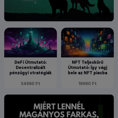
DeFi Útmutató:
NFT Teljeskörű
Decentralizált
Útmutató: Így vágj
pénzügyi stratégiák
bele az NFT piacba
34990 Ft
19990 Ft