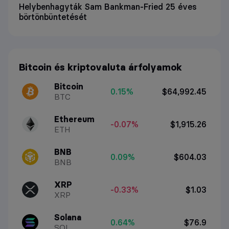
Helybenhagyták Sam Bankman-Fried 25 éves
börtönbüntetését
Bitcoin és kriptovaluta árfolyamok
Bitcoin
0.15%
$64,992.45
BTC
Ethereum
-0.07%
$1,915.26
ETH
BNB
0.09%
$604.03
BNB
XRP
-0.33%
$1.03
XRP
Solana
0.64%
$76.9
SOL