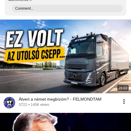
Comment...
26:02
Átvert a német megbízóm? - FELMONDTAM
ST22
•
140K views