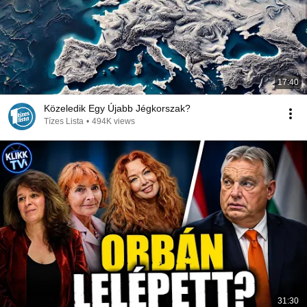
17:40
Közeledik Egy Újabb Jégkorszak?
Tízes Lista
•
494K views
31:30