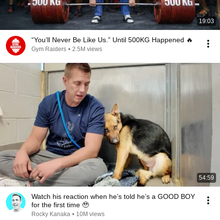
19:03
“You’ll Never Be Like Us.” Until 500KG Happened 🔥
Gym Raiders
•
2.5M views
54:59
Watch his reaction when he’s told he’s a GOOD BOY
for the first time 🥹
Rocky Kanaka
•
10M views