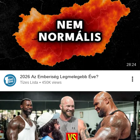
28:24
2026 Az Emberiség Legmelegebb Éve?
Tízes Lista
•
450K views