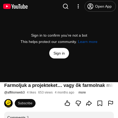
Open App
Sign in to confirm you’re not a bot
This helps protect our community.
Learn more
Sign in
Farmoljuk a projekteket… vagy ők farmolnak mink
@
affilionweb3
4 likes
653 views
4 months ago
more
Subscribe
Comments
3