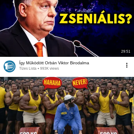
29:51
Így Működött Orbán Viktor Birodalma
Tízes Lista
•
993K views