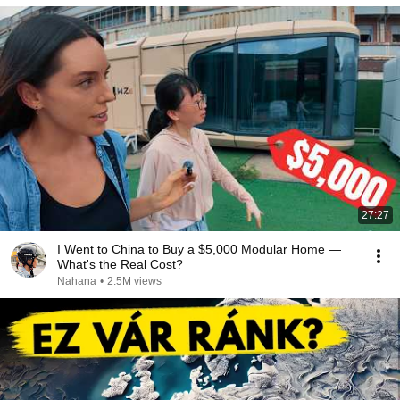
27:27
I Went to China to Buy a $5,000 Modular Home —
What's the Real Cost?
Nahana
•
2.5M views