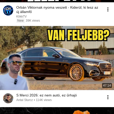
Orbán Viktornak nyoma veszett - Kiderül, ki lesz az
új államfő
KlikkTV
New
39K views
47:14
S Merci 2026: ez nem autó, ez űrhajó
Antal Sturcz
•
114K views