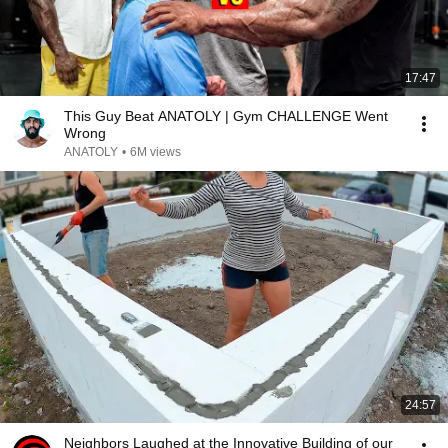
17:47
This Guy Beat ANATOLY | Gym CHALLENGE Went
Wrong
ANATOLY
•
6M views
24:57
Neighbors Laughed at the Innovative Building of our