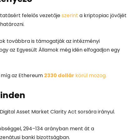
utatásért felelős vezetője
szerint
a kriptopiac jövőjét
határozni.
rok továbbra is támogatják az intézményi
hogy az Egyesült Államok még idén elfogadjon egy
, míg az
Ethereum
2330 dollár
körül mozog.
minden
Digital Asset Market Clarity Act
sorsára irányul.
öbbséggel, 294–134 arányban ment át a
zenátusi banki bizottságban.