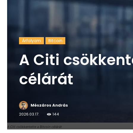
Árfolyam
Bitcoin
A Citi csökkent
célárát
Mészáros András
2026.03.17.
144
A Citi csökkentette a Bitcoin célárát