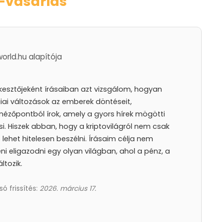
n-vásárlás
world.hu alapítója
rkesztőjeként írásaiban azt vizsgálom, hogyan
iai változások az emberek döntéseit,
nézőpontból írok, amely a gyors hírek mögötti
i. Hiszek abban, hogy a kriptovilágról nem csak
lehet hitelesen beszélni. Írásaim célja nem
 eligazodni egy olyan világban, ahol a pénz, a
ltozik.
só frissítés:
2026. március 17.