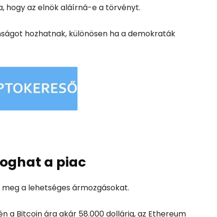
a, hogy az elnök aláírná-e a törvényt.
anságot hozhatnak, különösen ha a demokraták
oghat a piac
zza meg a lehetséges ármozgásokat.
n a Bitcoin ára akár 58.000 dollárig, az Ethereum