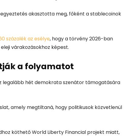
t egyeztetés akasztotta meg, főként a stablecoinok
60 százalék az esélye
, hogy a törvény 2026-ban
v eleji várakozásokhoz képest.
ítják a folyamatot
hoz legalább hét demokrata szenátor támogatására
at, amely megtiltaná, hogy politikusok közvetlenül
hoz köthető World Liberty Financial projekt miatt,