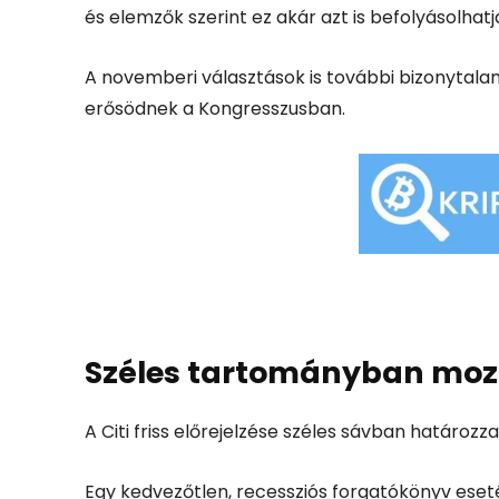
és elemzők szerint ez akár azt is befolyásolhatj
A novemberi választások is további bizonytal
erősödnek a Kongresszusban.
Széles tartományban moz
A Citi friss előrejelzése széles sávban határo
Egy kedvezőtlen, recessziós forgatókönyv eseté