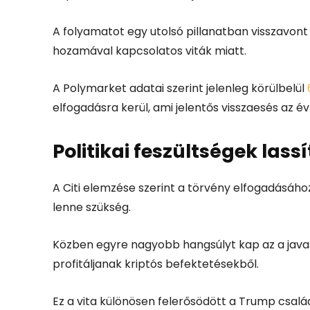
A folyamatot egy utolsó pillanatban visszavon
hozamával kapcsolatos viták miatt.
A
Polymarket
adatai szerint jelenleg körülbelül
elfogadásra kerül, ami jelentős visszaesés az é
Politikai feszültségek lass
A Citi elemzése szerint a törvény elfogadásá
lenne szükség.
Közben egyre nagyobb hangsúlyt kap az a javasl
profitáljanak kriptós befektetésekből.
Ez a vita különösen felerősödött a Trump család