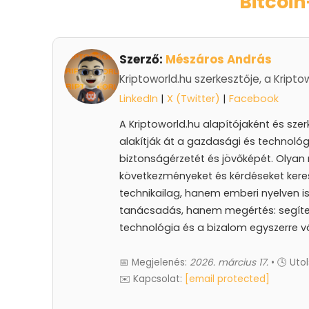
Bitcoi
Szerző:
Mészáros András
Kriptoworld.hu szerkesztője, a Kripto
LinkedIn
|
X (Twitter)
|
Facebook
A Kriptoworld.hu alapítójaként és sze
alakítják át a gazdasági és technológ
biztonságérzetét és jövőképét. Olyan 
következményeket és kérdéseket keres
technikailag, hanem emberi nyelven is 
tanácsadás, hanem megértés: segíteni
technológia és a bizalom egyszerre vá
📅 Megjelenés:
2026. március 17.
• 🕓 Utol
✉️ Kapcsolat:
[email protected]