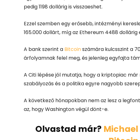
pedig 1198 dollárig is visszaeshet.
Ezzel szemben egy erősebb, intézményi kereslet
165.000 dollárt, míg az Ethereum 4488 dollárig
A bank szerint a
Bitcoin
számára kulcsszint a 70.
árfolyamnak felel meg, és jelenleg egyfajta t
A Citi lépése jól mutatja, hogy a kriptopiac má
szabályozás és a politika egyre nagyobb szerep
A következő hónapokban nem az lesz a legfon
az, hogy Washington végül dönt-e.
Olvastad már?
Michael 