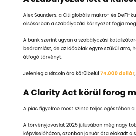
Alex Saunders
, a Citi globális makro- és DeFi-k
elsősorban a szabályozási környezet fogja meg
A bank szerint ugyan a szabályozási katalizáto
beáramlást, de az időablak egyre szűkül arra, 
átfogó törvényt.
Jelenleg a
Bitcoin
ára körülbelül
74.000 dollár
A Clarity Act körül forog 
A piac figyelme most szinte teljes egészében a
A törvényjavaslat 2025 júliusában még nagy t
képviselőházon, azonban január óta elakadt a s