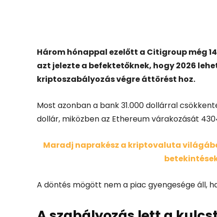
Facebook
X
Három hónappal ezelőtt a
Citigroup
még 14
azt jelezte a befektetőknek, hogy 2026 lehe
kriptoszabályozás végre áttörést hoz.
Most azonban a bank 31.000 dollárral csökkentett
dollár, miközben az Ethereum várakozását 4304 
Maradj naprakész a kriptovaluta világában
betekintések
A döntés mögött nem a piac gyengesége áll, han
A szabályozás lett a kulc