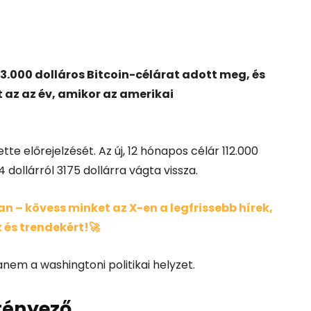
3.000 dolláros Bitcoin-célárat adott meg, és
t az az év, amikor az amerikai
e előrejelzését. Az új, 12 hónapos célár 112.000
dollárról 3175 dollárra vágta vissza.
 – kövess minket az X-en a legfrissebb hírek,
 és trendekért!🚀
em a washingtoni politikai helyzet.
stényező