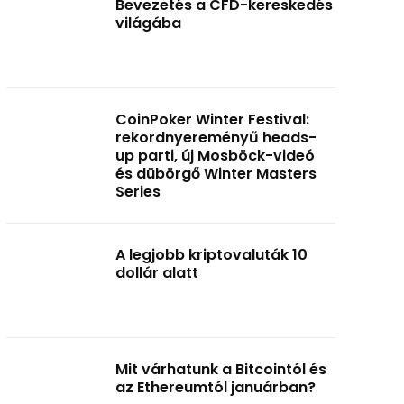
Bevezetés a CFD-kereskedés
világába
CoinPoker Winter Festival:
rekordnyereményű heads-
up parti, új Mosböck-videó
és dübörgő Winter Masters
Series
A legjobb kriptovaluták 10
dollár alatt
Mit várhatunk a Bitcointól és
az Ethereumtól januárban?