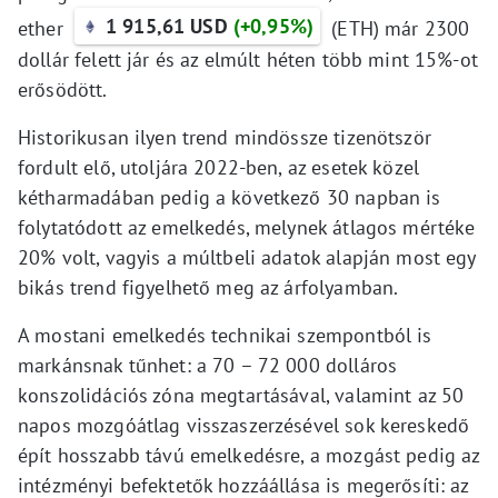
1 915,61 USD
(+0,95%)
ether
(ETH) már 2300
dollár felett jár és az elmúlt héten több mint 15%-ot
erősödött.
Historikusan ilyen trend mindössze tizenötször
fordult elő, utoljára 2022-ben, az esetek közel
kétharmadában pedig a következő 30 napban is
folytatódott az emelkedés, melynek átlagos mértéke
20% volt, vagyis a múltbeli adatok alapján most egy
bikás trend figyelhető meg az árfolyamban.
A mostani emelkedés technikai szempontból is
markánsnak tűnhet: a 70 – 72 000 dolláros
konszolidációs zóna megtartásával, valamint az 50
napos mozgóátlag visszaszerzésével sok kereskedő
épít hosszabb távú emelkedésre, a mozgást pedig az
intézményi befektetők hozzáállása is megerősíti: az