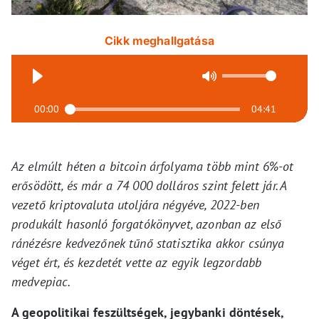
Cikk meghallgatása
00:00
04:41
Az elmúlt héten a bitcoin árfolyama több mint 6%-ot
erősödött, és már a 74 000 dolláros szint felett jár. A
vezető kriptovaluta utoljára négyéve, 2022-ben
produkált hasonló forgatókönyvet, azonban az első
ránézésre kedvezőnek tűnő statisztika akkor csúnya
véget ért, és kezdetét vette az egyik legzordabb
medvepiac.
A geopolitikai feszültségek, jegybanki döntések,