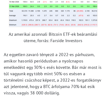
Az amerikai azonnali Bitcoin ETF-ek beáramlási
üteme, forrás: Farside Investors
Az egyetlen zavaró tényező a 2022-es párhuzam,
amikor hasonló periódusban a nyolcnapos
emelkedést egy 30%-s esés követte. Bár már most is
túl vagyunk egy több mint 50%-os esésen a
történelmi csúcshoz képest, a 2022-es forgatókönyv
azt jelentené, hogy a BTC árfolyama 70%-kal esik
vissza, vagyis 38 000 dollárig.