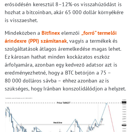
erősödésén keresztül 8–12%-os visszahúzódást is
hozhat a bitcoinban, akár 65 000 dollár környékére
is visszaeshet.
Mindeközben a
Bitfinex
elemzői
„forró” termelői
árindexre (PPI) számítanak
, vagyis a termékek és
szolgáltatások átlagos áremelkedése magas lehet.
Ez károsan hathat minden kockázatos eszköz
árfolyamára, azonban egy kedvező adatsor azt is
eredményezhetné, hogy a BTC betörjön a 75 –
80 000 dolláros sávba – ehhez azonban az is
szükséges, hogy Iránban konszolidálódjon a helyzet.