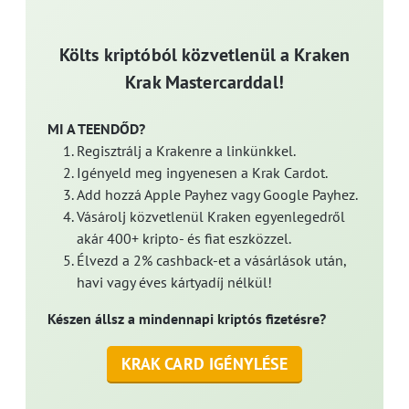
Költs kriptóból közvetlenül a Kraken
Krak Mastercarddal!
MI A TEENDŐD?
Regisztrálj a Krakenre a linkünkkel.
Igényeld meg ingyenesen a Krak Cardot.
Add hozzá Apple Payhez vagy Google Payhez.
Vásárolj közvetlenül Kraken egyenlegedről
akár 400+ kripto- és fiat eszközzel.
Élvezd a 2% cashback-et a vásárlások után,
havi vagy éves kártyadíj nélkül!
Készen állsz a mindennapi kriptós fizetésre?
KRAK CARD IGÉNYLÉSE