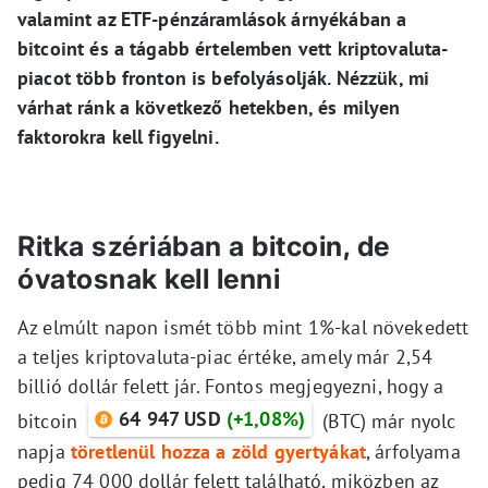
valamint az ETF-pénzáramlások árnyékában a
bitcoint és a tágabb értelemben vett kriptovaluta-
piacot több fronton is befolyásolják. Nézzük, mi
várhat ránk a következő hetekben, és milyen
faktorokra kell figyelni.
Ritka szériában a bitcoin, de
óvatosnak kell lenni
Az elmúlt napon ismét több mint 1%-kal növekedett
a teljes kriptovaluta-piac értéke, amely már 2,54
billió dollár felett jár. Fontos megjegyezni, hogy a
64 947 USD
(+1,08%)
bitcoin
(BTC) már nyolc
napja
töretlenül hozza a zöld gyertyákat
, árfolyama
pedig 74 000 dollár felett található, miközben az