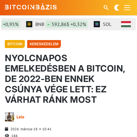
+0,95%
BNB
592,86$ +0,32%
SOL
74,67$ +2
BITCOIN
KERESKEDELEM
NYOLCNAPOS
EMELKEDÉSBEN A BITCOIN,
DE 2022-BEN ENNEK
CSÚNYA VÉGE LETT: EZ
VÁRHAT RÁNK MOST
Lelo
2026. március 18.
10:41
186