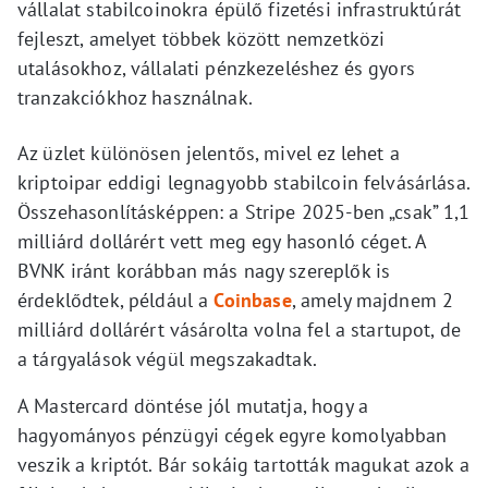
vállalat stabilcoinokra épülő fizetési infrastruktúrát
fejleszt, amelyet többek között nemzetközi
utalásokhoz, vállalati pénzkezeléshez és gyors
tranzakciókhoz használnak.
Az üzlet különösen jelentős, mivel ez lehet a
kriptoipar eddigi legnagyobb stabilcoin felvásárlása.
Összehasonlításképpen: a Stripe 2025-ben „csak” 1,1
milliárd dollárért vett meg egy hasonló céget. A
BVNK iránt korábban más nagy szereplők is
érdeklődtek, például a
Coinbase
, amely majdnem 2
milliárd dollárért vásárolta volna fel a startupot, de
a tárgyalások végül megszakadtak.
A Mastercard döntése jól mutatja, hogy a
hagyományos pénzügyi cégek egyre komolyabban
veszik a kriptót. Bár sokáig tartották magukat azok a