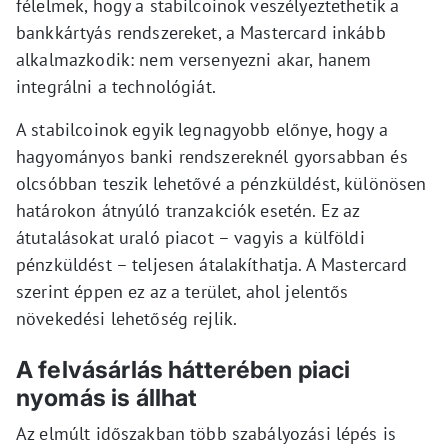
félelmek, hogy a stabilcoinok veszélyeztethetik a
bankkártyás rendszereket, a Mastercard inkább
alkalmazkodik: nem versenyezni akar, hanem
integrálni a technológiát.
A stabilcoinok egyik legnagyobb előnye, hogy a
hagyományos banki rendszereknél gyorsabban és
olcsóbban teszik lehetővé a pénzküldést, különösen
határokon átnyúló tranzakciók esetén. Ez az
átutalásokat uraló piacot – vagyis a külföldi
pénzküldést – teljesen átalakíthatja. A Mastercard
szerint éppen ez az a terület, ahol jelentős
növekedési lehetőség rejlik.
A felvásárlás hátterében piaci
nyomás is állhat
Az elmúlt időszakban több szabályozási lépés is