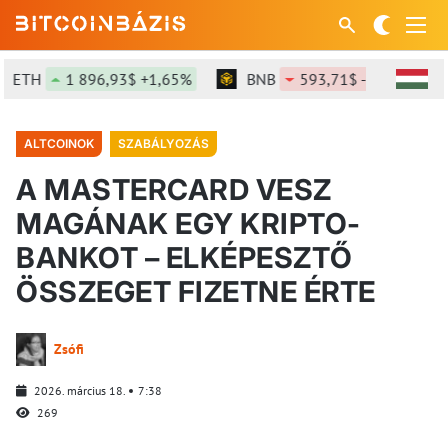
ETH
1 896,93$ +1,65%
BNB
593,71$ -0,78%
ALTCOINOK
SZABÁLYOZÁS
A MASTERCARD VESZ
MAGÁNAK EGY KRIPTO-
BANKOT – ELKÉPESZTŐ
ÖSSZEGET FIZETNE ÉRTE
Zsófi
2026. március 18.
7:38
269