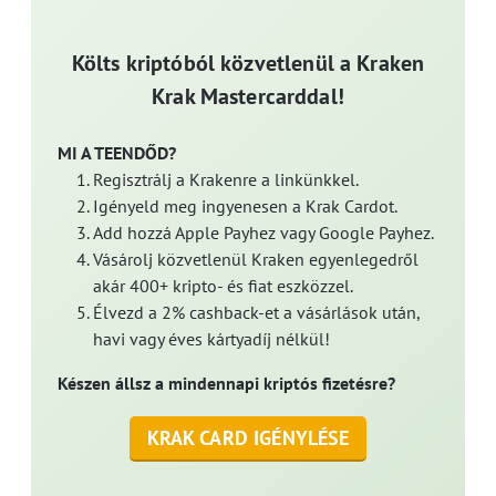
Költs kriptóból közvetlenül a Kraken
Krak Mastercarddal!
MI A TEENDŐD?
Regisztrálj a Krakenre a linkünkkel.
Igényeld meg ingyenesen a Krak Cardot.
Add hozzá Apple Payhez vagy Google Payhez.
Vásárolj közvetlenül Kraken egyenlegedről
akár 400+ kripto- és fiat eszközzel.
Élvezd a 2% cashback-et a vásárlások után,
havi vagy éves kártyadíj nélkül!
Készen állsz a mindennapi kriptós fizetésre?
KRAK CARD IGÉNYLÉSE