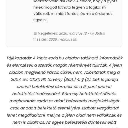
kockázatvállalási kedv. A célom, hogy a gyors
hírek mögött látható legyen a logika: mi
változott, mi miért fontos, és mire érdemes
figyelni.
📅 Megjelenés:
2026. március 18.
• 🕓 Utolsó
frissítés:
2026. március 18.
Tájékoztatás: A kriptoworld.hu oldalon található információk
és elemzések a szerzők magánvéleményét tükrözik. A jelen
oldalon megjelenő írások, cikkek nem valósítanak meg a
2007. évi CXXXVIII. törvény (Bszt.) 4. § (2). bek 8. pontja
szerinti befektetési elemzést és a 9. pont szerinti
befektetési tanácsadást.
Bármely befektetési döntés
meghozatala során az adott befektetés megfelelőségét
csak az adott befektető személyére szabott vizsgálattal
lehet megállapítani, melyre a jelen oldal nem vállalkozik és
nem is alkalmas. Az egyes befektetési döntések előtt