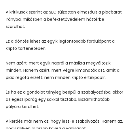
A kritikusok szerint az SEC túlzottan elmozdult a piacbarát
irányba, miközben a befektetővédelem háttérbe
szorulhat.
Ez a döntés lehet az egyik legfontosabb fordulópont a
kriptó történetében.
Nem azért, mert egyik napról a másikra megváltozik
minden. Hanem azért, mert végre kimondták azt, amit a
piac régóta érzett: nem minden kriptó értékpapír.
És ha ez a gondolat tényleg beépül a szabályozásba, akkor
az egész iparág egy sokkal tisztább, kiszámíthatóbb
pályára kerülhet.
A kérdés már nem az, hogy lesz-e szabályozás. Hanem az,
hogy milyen gyorsan követi a valóságot.