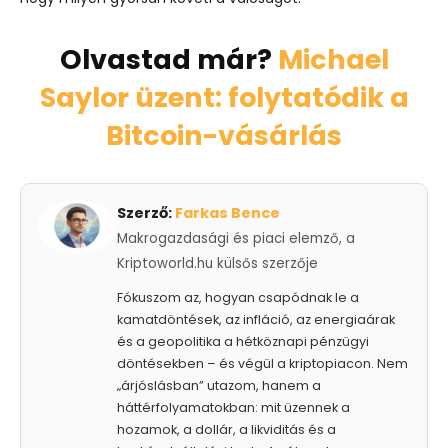
Olvastad már?
Michael
Saylor üzent: folytatódik a
Bitcoin-vásárlás
Szerző:
Farkas Bence
Makrogazdasági és piaci elemző, a
Kriptoworld.hu külsős szerzője
Fókuszom az, hogyan csapódnak le a
kamatdöntések, az infláció, az energiaárak
és a geopolitika a hétköznapi pénzügyi
döntésekben – és végül a kriptopiacon. Nem
„árjóslásban” utazom, hanem a
háttérfolyamatokban: mit üzennek a
hozamok, a dollár, a likviditás és a