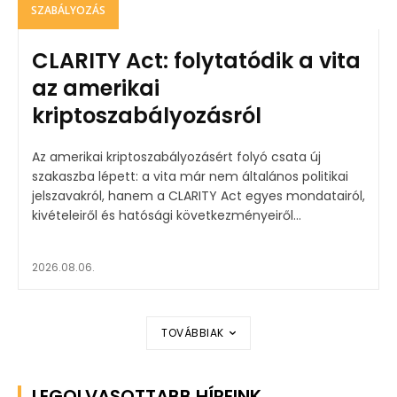
SZABÁLYOZÁS
CLARITY Act: folytatódik a vita
az amerikai
kriptoszabályozásról
Az amerikai kriptoszabályozásért folyó csata új
szakaszba lépett: a vita már nem általános politikai
jelszavakról, hanem a CLARITY Act egyes mondatairól,
kivételeiről és hatósági következményeiről...
2026.08.06.
TOVÁBBIAK
LEGOLVASOTTABB HÍREINK