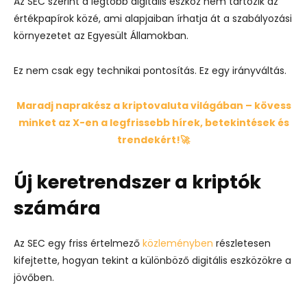
Az SEC szerint a legtöbb digitális eszköz nem tartozik az
értékpapírok közé, ami alapjaiban írhatja át a szabályozási
környezetet az Egyesült Államokban.
Ez nem csak egy technikai pontosítás. Ez egy irányváltás.
Maradj naprakész a kriptovaluta világában – kövess
minket az X-en a legfrissebb hírek, betekintések és
trendekért!🚀
Új keretrendszer a kriptók
számára
Az SEC egy friss értelmező
közleményben
részletesen
kifejtette, hogyan tekint a különböző digitális eszközökre a
jövőben.