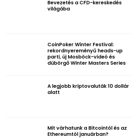
Bevezetés a CFD-kereskedés
világába
CoinPoker Winter Festival:
rekordnyereményű heads-up
parti, új Mosböck-videó és
dübörgő Winter Masters Series
A legjobb kriptovaluták 10 dollár
alatt
Mit várhatunk a Bitcointól és az
Ethereumtól januárban?