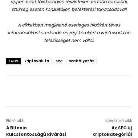
éppen ezért tájékozódjon részletesen és több forrásból,
szükség esetén konzultáljon befektetési tanácsadóval!
A cikkekben megjelenő esetleges hibákért téves
információkból eredendő anyagi károkért a kriptoworld.hu
felelősséget nem vállal.
kriptovaluta
sec
szabályozás
TAGS
Előző cikk
Következő cikk
A Bitcoin
Az SEC új
kulcsfontosságú kivárási
kriptokategóriái