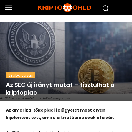
Szabályozás
Az SEC új irányt mutat – tisztulhat a
kriptopiac
Az SEC új irányt mutat – tisztulhat a kriptopiac
Az amerikai tőkepiaci felügyelet most olyan
kijelentést tett, amire a kriptópiac évek óta vár.