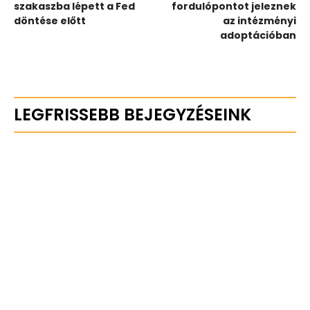
szakaszba lépett a Fed
fordulópontot jeleznek
döntése előtt
az intézményi
adoptációban
LEGFRISSEBB BEJEGYZÉSEINK