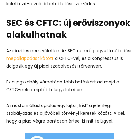
keletkezik-e valódi befektetési szerződés.
SEC és CFTC: új erőviszonyok
alakulhatnak
Az időzítés nem véletlen. Az SEC nemrég együttműködési
megállapodást kötött
a CFTC-vel, és a Kongresszus is
dolgozik egy új piaci szabályozási törvényen.
Ez a jogszabály várhatóan több hatáskört ad majd a
CFTC-nek a kriptók felügyeletében.
A mostani állásfoglalás egyfajta „
híd
” a jelenlegi
szabályozás és a jövőbeli törvényi keretek között. A cél,
hogy a piac végre pontosan értse, ki mit felügyel.