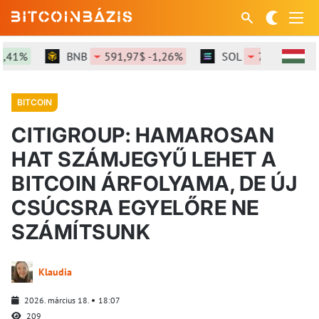
1%
BNB
591,97$ -1,26%
SOL
72,89$ -1,3%
BITCOIN
CITIGROUP: HAMAROSAN
HAT SZÁMJEGYŰ LEHET A
BITCOIN ÁRFOLYAMA, DE ÚJ
CSÚCSRA EGYELŐRE NE
SZÁMÍTSUNK
Klaudia
2026. március 18.
18:07
209