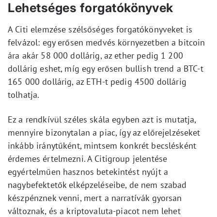
Lehetséges forgatókönyvek
A Citi elemzése szélsőséges forgatókönyveket is
felvázol: egy erősen medvés környezetben a bitcoin
ára akár 58 000 dollárig, az ether pedig 1 200
dollárig eshet, míg egy erősen bullish trend a BTC-t
165 000 dollárig, az ETH-t pedig 4500 dollárig
tolhatja.
Ez a rendkívül széles skála egyben azt is mutatja,
mennyire bizonytalan a piac, így az előrejelzéseket
inkább iránytűként, mintsem konkrét becslésként
érdemes értelmezni. A Citigroup jelentése
egyértelműen hasznos betekintést nyújt a
nagybefektetők elképzeléseibe, de nem szabad
készpénznek venni, mert a narratívák gyorsan
változnak, és a kriptovaluta-piacot nem lehet