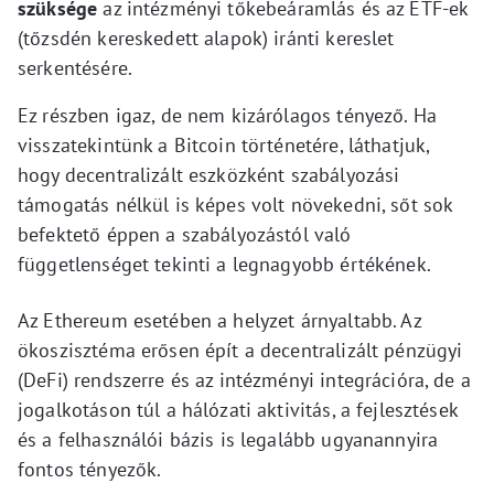
szüksége
az intézményi tőkebeáramlás és az ETF-ek
(tőzsdén kereskedett alapok) iránti kereslet
serkentésére.
Ez részben igaz, de nem kizárólagos tényező. Ha
visszatekintünk a Bitcoin történetére, láthatjuk,
hogy decentralizált eszközként szabályozási
támogatás nélkül is képes volt növekedni, sőt sok
befektető éppen a szabályozástól való
függetlenséget tekinti a legnagyobb értékének.
Az Ethereum esetében a helyzet árnyaltabb. Az
ökoszisztéma erősen épít a decentralizált pénzügyi
(DeFi) rendszerre és az intézményi integrációra, de a
jogalkotáson túl a hálózati aktivitás, a fejlesztések
és a felhasználói bázis is legalább ugyanannyira
fontos tényezők.