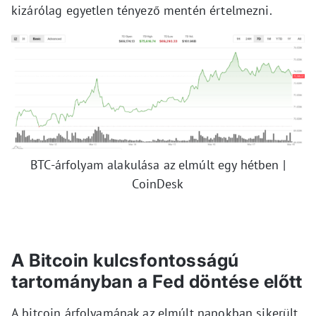
kizárólag egyetlen tényező mentén értelmezni.
BTC-árfolyam alakulása az elmúlt egy hétben |
CoinDesk
A Bitcoin kulcsfontosságú
tartományban a Fed döntése előtt
A bitcoin árfolyamának az elmúlt napokban sikerült