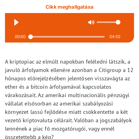
Cikk meghallgatása
00:00
04:30
A kriptopiac az elmúlt napokban feléledni látszik, a
javuló árfolyamok ellenére azonban a Citigroup a 12
hónapos előrejelzésében jelentősen visszavágta az
ether és a bitcoin árfolyamával kapcsolatos
várakozásait. Az amerikai multinacionális pénzügyi
vállalat elsősorban az amerikai szabályozási
környezet lassú fejlődése miatt csökkentette a két
vezető kriptovaluta célárait. Valóban a jogszabályok
lennének a piac fő mozgatórugói, vagy ennél
összetettebb a kép?