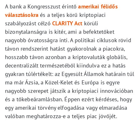
A bank a Kongresszust érintő
amerikai félidős
választásokra
és a teljes körű kriptopiaci
szabályozást célzó
CLARITY Act
körüli
bizonytalanságra is kitér, ami a befektetőket
nagyobb óvatosságra inti. A politikai ciklusok rövid
távon rendszerint hatást gyakorolnak a piacokra,
hosszabb távon azonban a kriptovaluták globális,
decentralizált természetéből kiindulva ez a hatás
gyakran túlértékelt: az Egyesült Államok határain túl
ma már Ázsia, a Közel-Kelet és Európa is egyre
nagyobb szerepet játszik a kriptopiaci innovációban
és a tőkebeáramlásban. Éppen ezért kérdéses, hogy
egy amerikai törvény elfogadása vagy elmaradása
valóban meghatározza-e a teljes piac jövőjét.