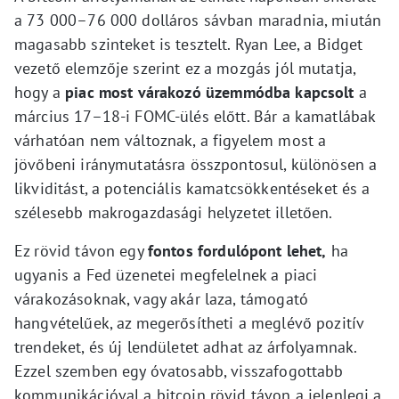
a 73 000–76 000 dolláros sávban maradnia, miután
magasabb szinteket is tesztelt. Ryan Lee, a Bidget
vezető elemzője szerint ez a mozgás jól mutatja,
hogy a
piac most várakozó üzemmódba kapcsolt
a
március 17–18-i FOMC-ülés előtt. Bár a kamatlábak
várhatóan nem változnak, a figyelem most a
jövőbeni iránymutatásra összpontosul, különösen a
likviditást, a potenciális kamatcsökkentéseket és a
szélesebb makrogazdasági helyzetet illetően.
Ez rövid távon egy
fontos fordulópont lehet,
ha
ugyanis a Fed üzenetei megfelelnek a piaci
várakozásoknak, vagy akár laza, támogató
hangvételűek, az megerősítheti a meglévő pozitív
trendeket, és új lendületet adhat az árfolyamnak.
Ezzel szemben egy óvatosabb, visszafogottabb
kommunikációval a bitcoin rövid távon a jelenlegi a