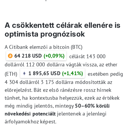
A csökkentett célárak ellenére is
optimista prognózisok
A Citibank elemzői a bitcoin (BTC)
64 218 USD
(+0,09%)
célárát 143 000
dollárról 112 000 dollárra vágták vissza, az ether
1 895,65 USD
(+1,41%)
(ETH)
esetében pedig
4 304 dollárról 3 175 dollárra módosították az
előrejelzést. Bát ez első ránézésre rossz hírnek
tűnhet, ha kontextusba helyezzük, ezek az értékek
még mindig jelentős, mintegy
50–60% körüli
növekedési potenciált
jelentenek a jelenlegi
árfolyamokhoz képest.