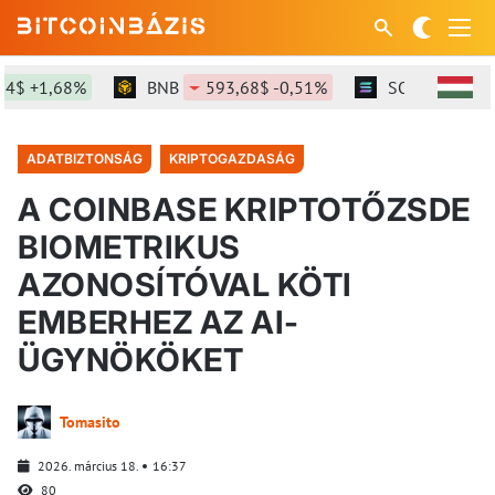
$ +1,68%
BNB
593,68$ -0,51%
SOL
73,14$ -
ADATBIZTONSÁG
KRIPTOGAZDASÁG
A COINBASE KRIPTOTŐZSDE
BIOMETRIKUS
AZONOSÍTÓVAL KÖTI
EMBERHEZ AZ AI-
ÜGYNÖKÖKET
Tomasito
2026. március 18.
16:37
80