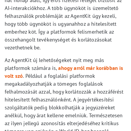
hat hónap alatt, így erős fizetési réteget biztosít az
AI‑interakciókhoz. A több ügynököt is üzemeltető
felhasználók problémáját az AgentKit úgy kezeli,
hogy több ügynököt is ugyanahhoz a hitelesített
emberhez köt. Így a platformok felismerhetik az
összehangolt tevékenységet és korlátozásokat
vezethetnek be.
Az AgentKit új lehetőségeket nyit meg más
platformok számára is,
ahogy arról már korábban is
volt szó
. Például a foglalási platformok
megakadályozhatják a tömeges foglalások
felhalmozását azzal, hogy korlátozzák a hozzáférést
hitelesített felhasználónként. A jegyértékesítési
szolgáltatók pedig blokkolhatják a jegyüzéreket
anélkül, hogy árat kellene emelniük. Természetesen
az ilyen jellegű azonosítás elterjedéséhez kritikus