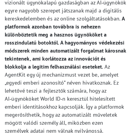
vizionált ügynökalapú gazdaságban az AI‑ügynökök
egyre nagyobb szerepet játszanak majd a digitális
kereskedelemben és az online szolgáltatásokban.
A
platformok azonban továbbra is nehezen
különböztetik meg a hasznos ügynököket a
rosszindulatú botoktól. A hagyományos védekezési
módszerek minden automatizált forgalmat károsnak
tekintenek, ami korlátozza az innovációt és
blokkolja a legitim felhasználási eseteket.
Az
AgentKit egy új mechanizmust vezet be, amelyet
„egyedi emberi azonosító” néven hivatkoznak. Ez
lehetővé teszi a fejlesztők számára, hogy az
AI‑ügynököket World ID‑n keresztül hitelesített
emberi identitásokhoz kapcsolják. Így a platformok
megerősíthetik, hogy az automatizált műveletek
mögött valódi személy áll, miközben ezen
személyek adatai nem válnak nyilvánossá.