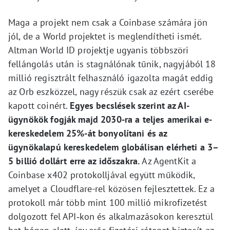
Maga a projekt nem csak a Coinbase számára jön
jól, de a World projektet is meglendítheti ismét.
Altman World ID projektje ugyanis többszöri
fellángolás után is stagnálónak tűnik, nagyjából 18
millió regisztrált felhasználó igazolta magát eddig
az Orb eszközzel, nagy részük csak az ezért cserébe
kapott coinért.
Egyes becslések szerint az AI-
ügynökök fogják majd 2030-ra a teljes amerikai e-
kereskedelem 25%-át bonyolítani és az
ügynökalapú kereskedelem globálisan elérheti a 3–
5 billió dollárt erre az időszakra.
Az AgentKit a
Coinbase x402 protokolljával együtt működik,
amelyet a Cloudflare-rel közösen fejlesztettek. Ez a
protokoll már több mint 100 millió mikrofizetést
dolgozott fel API‑kon és alkalmazásokon keresztül