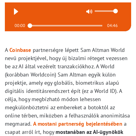
00:00
04:46
A
Coinbase
partnerségre lépett Sam Altman World
nevű projektjével, hogy új bizalmi réteget vezessen
be az AI által vezérelt tranzakciókhoz. A World
(korábban Worldcoin) Sam Altman egyik külön
projektje, amely egy globális, biometrikus alapú
digitális identitásrendszert épít (ez a World ID). A
célja, hogy megbízható módon lehessen
megkülönböztetni az embereket a botoktól az
online térben, miközben a felhasználók anonimitása
megmarad.
A mostani partnerség bejelentésében
a
csapat arról írt, hogy
mostanában az AI‑ügynökök