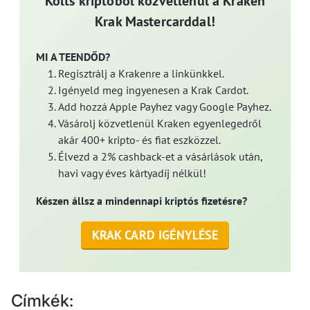
Költs kriptóból közvetlenül a Kraken
Krak Mastercarddal!
MI A TEENDŐD?
Regisztrálj a Krakenre a linkünkkel.
Igényeld meg ingyenesen a Krak Cardot.
Add hozzá Apple Payhez vagy Google Payhez.
Vásárolj közvetlenül Kraken egyenlegedről
akár 400+ kripto- és fiat eszközzel.
Élvezd a 2% cashback-et a vásárlások után,
havi vagy éves kártyadíj nélkül!
Készen állsz a mindennapi kriptós fizetésre?
KRAK CARD IGÉNYLÉSE
Címkék: