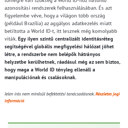
tömegre van szükség a World ID-hoz hasonló
azonosítási rendszerek felhasználásában. És azt
figyelembe véve, hogy a világon több ország
(például Brazília) az aggályos adatkezelés miatt
betiltotta a World ID-t, itt lesznek még komolyabb
viták.
Egy ilyen szintű centralizált identitásréteg
segítségével globális megfigyelési hálózat jöhet
létre, a rendszerbe nem belépők hátrányos
helyzetbe kerülhetnek, ráadásul még az sem biztos,
hogy maga a World ID tényleg ellenáll a
manipulációnak és csalásoknak.
Jelen írás nem minősül befektetési tanácsadásnak.
Részletes jogi
információ